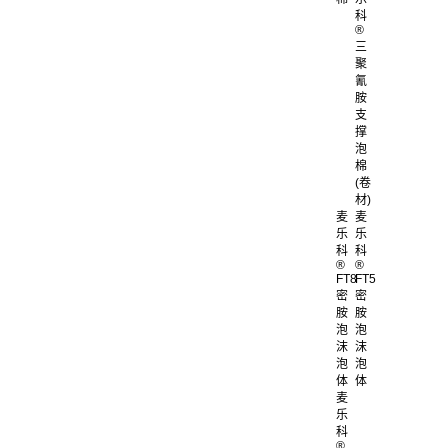
科
®
三
聚
氰
胺
支
撑
泡
棉
(卷
材)
麦
麦
乐
乐
科
科
®
®
FT8
FT5
密
密
胺
胺
泡
泡
沫
沫
泡
泡
体
体
麦
乐
科
®