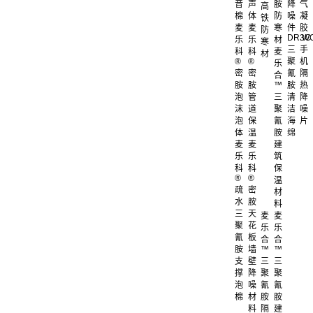
音
声
胺
降
气
高
棉
体
防
噪
凝
铁
麦
麦
寒
件
胶
防
DR.W
3C
乐
乐
材
寒
三
手
科
科
麦
材
®
®
聚
机
乐
密
密
氰
隔
合
胺
胺
™
胺
热
泡
管
三
清
降
沫
道
聚
洁
噪
泡
保
氰
海
片
体
温
胺
绵
麦
麦
建
乐
乐
筑
科
科
保
®
®
温
疏
密
材
水
胺
料
三
天
麦
麦
聚
花
乐
乐
氰
板
合
合
胺
墙
™
™
支
壁
三
三
撑
降
聚
聚
泡
噪
氰
氰
棉
材
胺
胺
料
隔
建