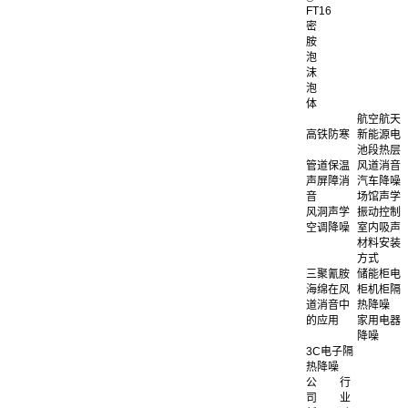
FT16
密
胺
泡
沫
泡
体
航空航天
高铁防寒
新能源电
池段热层
管道保温
风道消音
声屏障消
汽车降噪
音
场馆声学
风洞声学
振动控制
空调降噪
室内吸声
材料安装
方式
三聚氰胺
储能柜电
海绵在风
柜机柜隔
道消音中
热降噪
的应用
家用电器
降噪
3C电子隔
热降噪
公
行
司
业