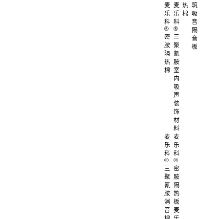
麦
麦
热
筑
乐
乐
棉
吸
科
科
音
®
®
隔
密
三
音
胺
聚
板
隔
氰
热
胺
棉
室
内
吸
声
装
饰
材
料
麦
麦
乐
乐
科
科
®
®
三
密
聚
胺
氰
隔
胺
热
消
板
音
麦
棉
乐