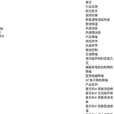
首页
行业应用
航空航天
高铁防寒
新能源电池段热层
管道保温
风道消音
简
/
声屏障消音
EN
汽车降噪
场馆声学
风洞声学
振动控制
空调降噪
室内吸声材料安装方
式
储能柜电柜机柜隔热
降噪
家用电器降噪
3C电子隔热降噪
产品系列
麦乐科® 密胺消音棉
麦乐科® 空间吸声体
麦乐科® 密胺泡沫泡
体
麦乐科® 密胺管道保
温