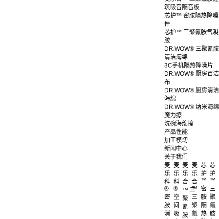
筑吸音隔音板
芯护™ 密胺隔热降噪
件
芯护™ 三聚氰胺气凝
胶
DR.WOW® 三聚氰胺
清洁海绵
3C手机隔热降噪片
DR.WOW® 厨房百洁
布
DR.WOW® 厨房清洁
海绵
DR.WOW® 纳米海绵
魔力擦
洗碗海绵擦
产品性能
加工模切
新闻中心
关于我们
麦
麦
麦
麦
芯
芯
乐
乐
乐
乐
护
护
™
™
科
科
合
合
®
®
™
密
三
™ 三
密
空
三
胺
聚
聚
胺
间
聚
隔
氰
氰
消
吸
氰
热
胺
胺