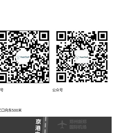
号
公众号
口向东500米