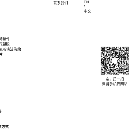
EN
联系我们
/
中文
降噪件
气凝胶
聚氰胺清洁海绵
片
亲，扫一扫
浏览手机云网站
层
装方式