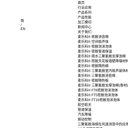
首页
行业应用
产品系列
产品性能
简
加工模切
/
新闻中心
EN
关于我们
麦乐科® 密胺消音棉
麦乐科® 空间吸声体
麦乐科® 密胺泡沫泡体
麦乐科® 密胺管道保温
麦乐科® 疏水三聚氰胺支撑泡棉
麦乐科® 密胺天花板墙壁降噪材
麦乐科® 密胺隔热棉
麦乐科® 三聚氰胺室内吸声装饰
麦乐科® 三聚氰胺消音棉
麦乐科® 密胺隔热板
麦乐科® 三聚氰胺支撑泡棉(卷材)
麦乐科® FT8密胺泡沫泡体
麦乐科® FT5密胺泡沫泡体
麦乐科® FT16密胺泡沫泡体
航空航天
管道保温
汽车降噪
振动控制
三聚氰胺海绵在风道消音中的应