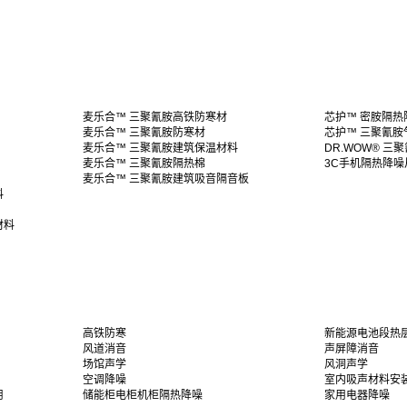
麦乐合™ 三聚氰胺高铁防寒材
芯护™ 密胺隔热
麦乐合™ 三聚氰胺防寒材
芯护™ 三聚氰胺
麦乐合™ 三聚氰胺建筑保温材料
DR.WOW® 三
麦乐合™ 三聚氰胺隔热棉
3C手机隔热降噪
麦乐合™ 三聚氰胺建筑吸音隔音板
料
材料
高铁防寒
新能源电池段热
风道消音
声屏障消音
场馆声学
风洞声学
空调降噪
室内吸声材料安
用
储能柜电柜机柜隔热降噪
家用电器降噪