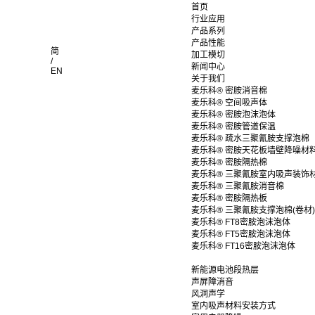
首页
行业应用
产品系列
产品性能
简
加工模切
/
新闻中心
EN
关于我们
麦乐科® 密胺消音棉
麦乐科® 空间吸声体
麦乐科® 密胺泡沫泡体
麦乐科® 密胺管道保温
麦乐科® 疏水三聚氰胺支撑泡棉
麦乐科® 密胺天花板墙壁降噪材
麦乐科® 密胺隔热棉
麦乐科® 三聚氰胺室内吸声装饰
麦乐科® 三聚氰胺消音棉
麦乐科® 密胺隔热板
麦乐科® 三聚氰胺支撑泡棉(卷材)
麦乐科® FT8密胺泡沫泡体
麦乐科® FT5密胺泡沫泡体
麦乐科® FT16密胺泡沫泡体
新能源电池段热层
声屏障消音
风洞声学
室内吸声材料安装方式