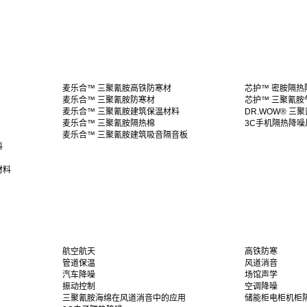
麦乐合™ 三聚氰胺高铁防寒材
芯护™ 密胺隔热
麦乐合™ 三聚氰胺防寒材
芯护™ 三聚氰胺
麦乐合™ 三聚氰胺建筑保温材料
DR.WOW® 三
麦乐合™ 三聚氰胺隔热棉
3C手机隔热降噪
麦乐合™ 三聚氰胺建筑吸音隔音板
料
材料
航空航天
高铁防寒
管道保温
风道消音
汽车降噪
场馆声学
振动控制
空调降噪
三聚氰胺海绵在风道消音中的应用
储能柜电柜机柜