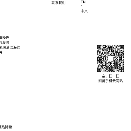
EN
联系我们
/
中文
降噪件
气凝胶
聚氰胺清洁海绵
片
亲，扫一扫
浏览手机云网站
隔热降噪