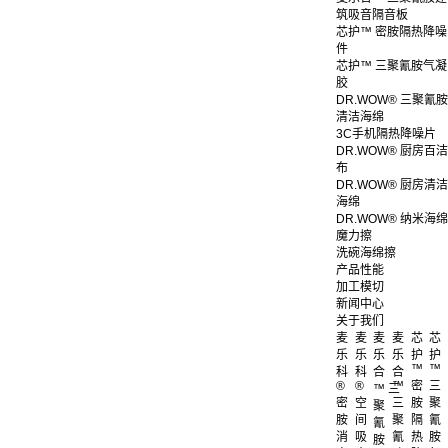
筑吸音隔音板
芯护™ 密胺隔热降噪
件
芯护™ 三聚氰胺气凝
胶
DR.WOW® 三聚氰胺
清洁海绵
3C手机隔热降噪片
DR.WOW® 厨房百洁
布
DR.WOW® 厨房清洁
海绵
DR.WOW® 纳米海绵
魔力擦
洗碗海绵擦
产品性能
加工模切
新闻中心
关于我们
麦
麦
麦
麦
芯
芯
乐
乐
乐
乐
护
护
™
™
科
科
合
合
®
®
™
密
三
™ 三
密
空
三
胺
聚
聚
胺
间
聚
隔
氰
氰
消
吸
氰
热
胺
胺