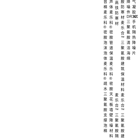
音
声
胺
降
气
高
棉
体
防
噪
凝
铁
麦
麦
寒
件
胶
防
DR.W
3C
乐
乐
材
寒
三
手
科
科
麦
材
®
®
聚
机
乐
密
密
氰
隔
合
胺
胺
™
胺
热
泡
管
三
清
降
沫
道
聚
洁
噪
泡
保
氰
海
片
体
温
胺
绵
麦
麦
建
乐
乐
筑
科
科
保
®
®
温
疏
密
材
水
胺
料
三
天
麦
麦
聚
花
乐
乐
氰
板
合
合
胺
墙
™
™
支
壁
三
三
撑
降
聚
聚
泡
噪
氰
氰
棉
材
胺
胺
料
隔
建