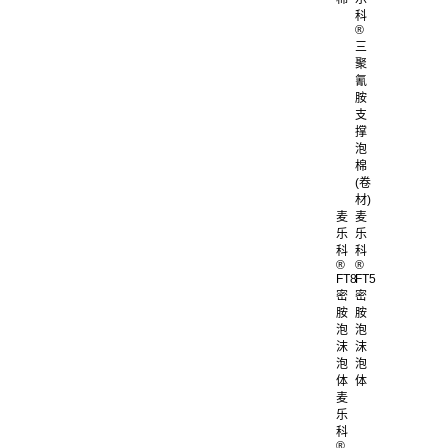
科
®
三
聚
氰
胺
支
撑
泡
棉
(卷
材)
麦
麦
乐
乐
科
科
®
®
FT8
FT5
密
密
胺
胺
泡
泡
沫
沫
泡
泡
体
体
麦
乐
科
®