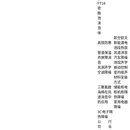
FT16
密
胺
泡
沫
泡
体
航空航天
高铁防寒
新能源电
池段热层
管道保温
风道消音
声屏障消
汽车降噪
音
场馆声学
风洞声学
振动控制
空调降噪
室内吸声
材料安装
方式
三聚氰胺
储能柜电
海绵在风
柜机柜隔
道消音中
热降噪
的应用
家用电器
降噪
3C电子隔
热降噪
公
行
司
业