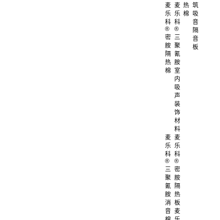
麦
麦
热
筑
乐
乐
棉
吸
科
科
音
®
®
隔
密
三
音
胺
聚
板
隔
氰
热
胺
棉
室
内
吸
声
装
饰
材
料
麦
麦
乐
乐
科
科
®
®
三
密
聚
胺
氰
隔
胺
热
消
板
音
麦
棉
乐