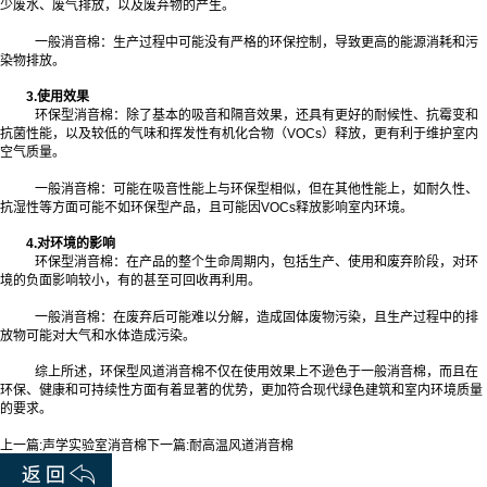
少废水、废气排放，以及废弃物的产生。
一般消音棉：生产过程中可能没有严格的环保控制，导致更高的能源消耗和污
染物排放。
3.使用效果
环保型消音棉：除了基本的吸音和隔音效果，还具有更好的耐候性、抗霉变和
抗菌性能，以及较低的气味和挥发性有机化合物（VOCs）释放，更有利于维护室内
空气质量。
一般消音棉：可能在吸音性能上与环保型相似，但在其他性能上，如耐久性、
抗湿性等方面可能不如环保型产品，且可能因VOCs释放影响室内环境。
4.对环境的影响
环保型消音棉：在产品的整个生命周期内，包括生产、使用和废弃阶段，对环
境的负面影响较小，有的甚至可回收再利用。
一般消音棉：在废弃后可能难以分解，造成固体废物污染，且生产过程中的排
放物可能对大气和水体造成污染。
综上所述，环保型风道消音棉不仅在使用效果上不逊色于一般消音棉，而且在
环保、健康和可持续性方面有着显著的优势，更加符合现代绿色建筑和室内环境质量
的要求。
上一篇:
声学实验室消音棉
下一篇:
​耐高温风道消音棉