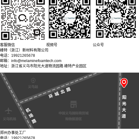
客服微信
视频号
公众号
峰特（浙江）新材料有限公司
电话：19921265678
邮箱：info@melaminefoamtech.com
地址：浙江省义乌市阳光大道物流园路 峰特产业园区
郑州办事处工厂
电话：19921265678