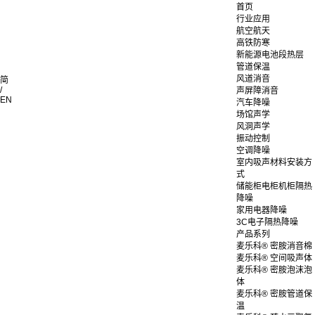
首页
行业应用
航空航天
高铁防寒
新能源电池段热层
管道保温
风道消音
简
/
声屏障消音
EN
汽车降噪
场馆声学
风洞声学
振动控制
空调降噪
室内吸声材料安装方
式
储能柜电柜机柜隔热
降噪
家用电器降噪
3C电子隔热降噪
产品系列
麦乐科® 密胺消音棉
麦乐科® 空间吸声体
麦乐科® 密胺泡沫泡
体
麦乐科® 密胺管道保
温