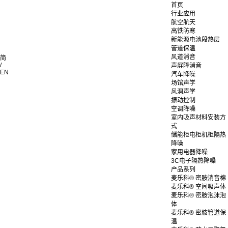
首页
行业应用
航空航天
高铁防寒
新能源电池段热层
管道保温
风道消音
简
/
声屏障消音
EN
汽车降噪
场馆声学
风洞声学
振动控制
空调降噪
室内吸声材料安装方
式
储能柜电柜机柜隔热
降噪
家用电器降噪
3C电子隔热降噪
产品系列
麦乐科® 密胺消音棉
麦乐科® 空间吸声体
麦乐科® 密胺泡沫泡
体
麦乐科® 密胺管道保
温