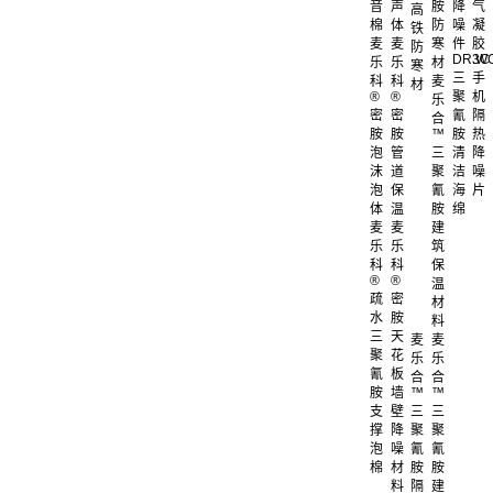
音
声
胺
降
气
高
棉
体
防
噪
凝
铁
麦
麦
寒
件
胶
防
DR.W
3C
乐
乐
材
寒
三
手
科
科
麦
材
®
®
聚
机
乐
密
密
氰
隔
合
胺
胺
™
胺
热
泡
管
三
清
降
沫
道
聚
洁
噪
泡
保
氰
海
片
体
温
胺
绵
麦
麦
建
乐
乐
筑
科
科
保
®
®
温
疏
密
材
水
胺
料
三
天
麦
麦
聚
花
乐
乐
氰
板
合
合
胺
墙
™
™
支
壁
三
三
撑
降
聚
聚
泡
噪
氰
氰
棉
材
胺
胺
料
隔
建