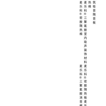
麦
麦
热
筑
乐
乐
棉
吸
科
科
音
®
®
隔
密
三
音
胺
聚
板
隔
氰
热
胺
棉
室
内
吸
声
装
饰
材
料
麦
麦
乐
乐
科
科
®
®
三
密
聚
胺
氰
隔
胺
热
消
板
音
麦
棉
乐