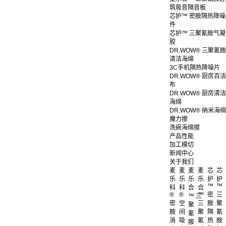
筑吸音隔音板
芯护™ 密胺隔热降噪
件
芯护™ 三聚氰胺气凝
胶
DR.WOW® 三聚氰胺
清洁海绵
3C手机隔热降噪片
DR.WOW® 厨房百洁
布
DR.WOW® 厨房清洁
海绵
DR.WOW® 纳米海绵
魔力擦
洗碗海绵擦
产品性能
加工模切
新闻中心
关于我们
麦
麦
麦
麦
芯
芯
乐
乐
乐
乐
护
护
™
™
科
科
合
合
®
®
™
密
三
™ 三
密
空
三
胺
聚
聚
胺
间
聚
隔
氰
氰
消
吸
氰
热
胺
胺