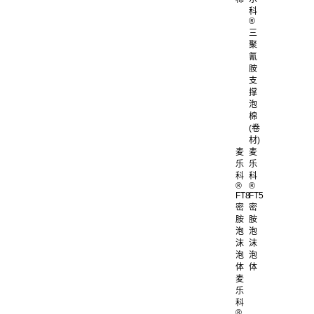
科
®
三
聚
氰
胺
支
撑
泡
棉
(卷
材)
麦
麦
乐
乐
科
科
®
®
FT8
FT5
密
密
胺
胺
泡
泡
沫
沫
泡
泡
体
体
麦
乐
科
®