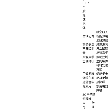
FT16
密
胺
泡
沫
泡
体
航空航天
高铁防寒
新能源电
池段热层
管道保温
风道消音
声屏障消
汽车降噪
音
场馆声学
风洞声学
振动控制
空调降噪
室内吸声
材料安装
方式
三聚氰胺
储能柜电
海绵在风
柜机柜隔
道消音中
热降噪
的应用
家用电器
降噪
3C电子隔
热降噪
公
行
司
业