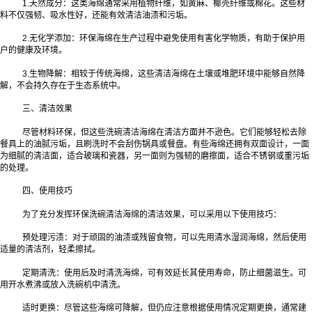
1.天然成分：这类海绵通常采用植物纤维，如黄麻、椰壳纤维或棉花。这些材
料不仅强韧、吸水性好，还能有效清洁油渍和污垢。
2.无化学添加：环保海绵在生产过程中避免使用有害化学物质，有助于保护用
户的健康及环境。
3.生物降解：相较于传统海绵，这些清洁海绵在土壤或堆肥环境中能够自然降
解，不会持久存在于生态系统中。
三、清洁效果
尽管材料环保，但这些洗碗清洁海绵在清洁方面并不逊色。它们能够轻松去除
餐具上的油腻污垢，且刷洗时不会刮伤锅具或餐盘。有些海绵还拥有双面设计，一面
为细腻的清洁面，适合玻璃和瓷器，另一面则为强韧的磨擦面，适合不锈钢或重污垢
的处理。
四、使用技巧
为了充分发挥环保洗碗清洁海绵的清洁效果，可以采用以下使用技巧：
预处理污渍：对于顽固的油渍或残留食物，可以先用清水湿润海绵，然后使用
适量的清洁剂，轻柔擦拭。
定期清洗：使用后及时清洗海绵，可有效延长其使用寿命，防止细菌滋生。可
用开水煮沸或放入洗碗机中清洗。
适时更换：尽管这些海绵可降解，但仍应注意根据使用情况定期更换，通常建