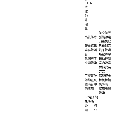
FT16
密
胺
泡
沫
泡
体
航空航天
高铁防寒
新能源电
池段热层
管道保温
风道消音
声屏障消
汽车降噪
音
场馆声学
风洞声学
振动控制
空调降噪
室内吸声
材料安装
方式
三聚氰胺
储能柜电
海绵在风
柜机柜隔
道消音中
热降噪
的应用
家用电器
降噪
3C电子隔
热降噪
公
行
司
业