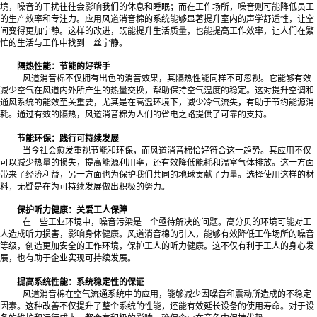
境，噪音的干扰往往会影响我们的休息和睡眠；而在工作场所，噪音则可能降低员工
的生产效率和专注力。应用风道消音棉的系统能够显著提升室内的声学舒适性，让空
间变得更加宁静。这样的改进，既能提升生活质量，也能提高工作效率，让人们在繁
忙的生活与工作中找到一丝宁静。
隔热性能：节能的好帮手
风道消音棉不仅拥有出色的消音效果，其隔热性能同样不可忽视。它能够有效
减少空气在风道内外所产生的热量交换，帮助保持空气温度的稳定。这对提升空调和
通风系统的能效至关重要，尤其是在高温环境下，减少冷气流失，有助于节约能源消
耗。通过有效的隔热，风道消音棉为人们的省电之路提供了可靠的支持。
节能环保：践行可持续发展
当今社会愈发重视节能和环保，而风道消音棉恰好符合这一趋势。其应用不仅
可以减少热量的损失，提高能源利用率，还有效降低能耗和温室气体排放。这一方面
带来了经济利益，另一方面也为保护我们共同的地球贡献了力量。选择使用这样的材
料，无疑是在为可持续发展做出积极的努力。
保护听力健康：关爱工人保障
在一些工业环境中，噪音污染是一个亟待解决的问题。高分贝的环境可能对工
人造成听力损害，影响身体健康。风道消音棉的引入，能够有效降低工作场所的噪音
等级，创造更加安全的工作环境，保护工人的听力健康。这不仅有利于工人的身心发
展，也有助于企业实现可持续发展。
提高系统性能：系统稳定性的保证
风道消音棉在空气流通系统中的应用，能够减少因噪音和震动所造成的不稳定
因素。这种改善不仅提升了整个系统的性能，还能有效延长设备的使用寿命。对于设