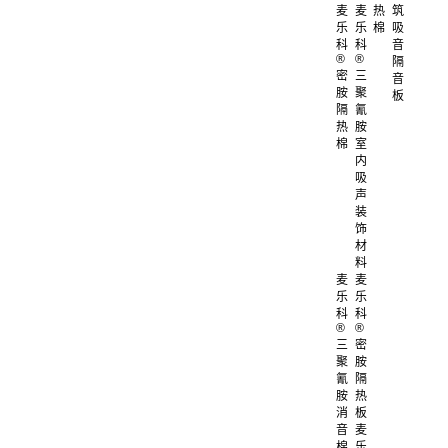
麦
麦
热
筑
乐
乐
棉
吸
科
科
音
®
®
隔
密
三
音
胺
聚
板
隔
氰
热
胺
棉
室
内
吸
声
装
饰
材
料
麦
麦
乐
乐
科
科
®
®
三
密
聚
胺
氰
隔
胺
热
消
板
音
麦
棉
乐