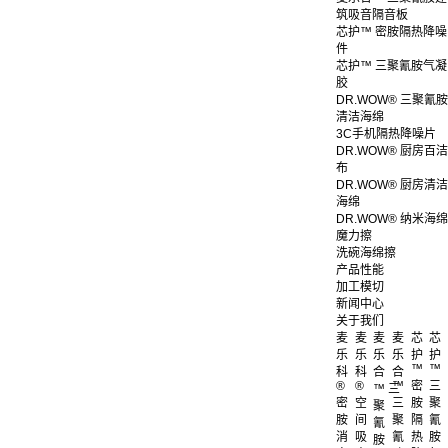
筑吸音隔音板
芯护™ 密胺隔热降噪
件
芯护™ 三聚氰胺气凝
胶
DR.WOW® 三聚氰胺
清洁海绵
3C手机隔热降噪片
DR.WOW® 厨房百洁
布
DR.WOW® 厨房清洁
海绵
DR.WOW® 纳米海绵
魔力擦
洗碗海绵擦
产品性能
加工模切
新闻中心
关于我们
麦
麦
麦
麦
芯
芯
乐
乐
乐
乐
护
护
™
™
科
科
合
合
®
®
™
密
三
™ 三
密
空
三
胺
聚
聚
胺
间
聚
隔
氰
氰
消
吸
氰
热
胺
胺