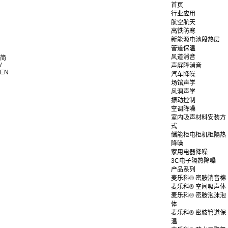
首页
行业应用
航空航天
高铁防寒
新能源电池段热层
管道保温
风道消音
简
/
声屏障消音
EN
汽车降噪
场馆声学
风洞声学
振动控制
空调降噪
室内吸声材料安装方
式
储能柜电柜机柜隔热
降噪
家用电器降噪
3C电子隔热降噪
产品系列
麦乐科® 密胺消音棉
麦乐科® 空间吸声体
麦乐科® 密胺泡沫泡
体
麦乐科® 密胺管道保
温