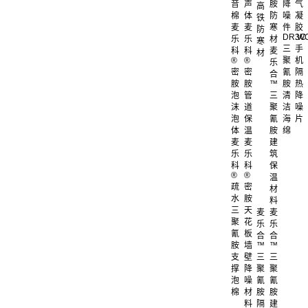
音
声
胺
降
气
高
棉
体
防
噪
凝
铁
麦
麦
寒
件
胶
防
DR.W
3C
乐
乐
材
寒
三
手
科
科
麦
材
®
®
聚
机
乐
密
密
氰
隔
合
胺
胺
™
胺
热
泡
管
三
清
降
沫
道
聚
洁
噪
泡
保
氰
海
片
体
温
胺
绵
麦
麦
建
乐
乐
筑
科
科
保
®
®
温
疏
密
材
水
胺
料
三
天
麦
麦
聚
花
乐
乐
氰
板
合
合
胺
墙
™
™
支
壁
三
三
撑
降
聚
聚
泡
噪
氰
氰
棉
材
胺
胺
料
隔
建