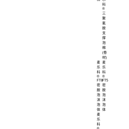
科
®
三
聚
氰
胺
支
撑
泡
棉
(卷
材)
麦
麦
乐
乐
科
科
®
®
FT8
FT5
密
密
胺
胺
泡
泡
沫
沫
泡
泡
体
体
麦
乐
科
®