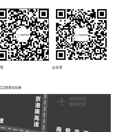
号
公众号
口向东500米