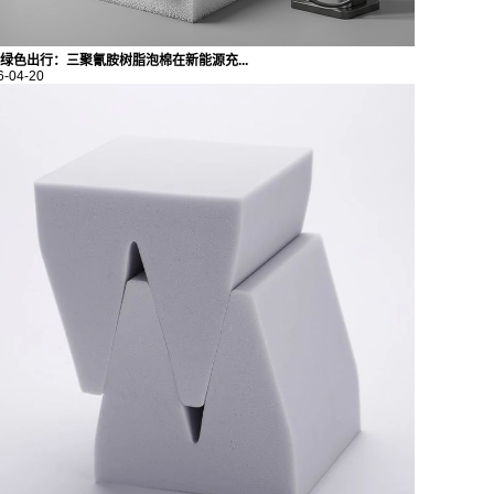
绿色出行：三聚氰胺树脂泡棉在新能源充...
6-04-20