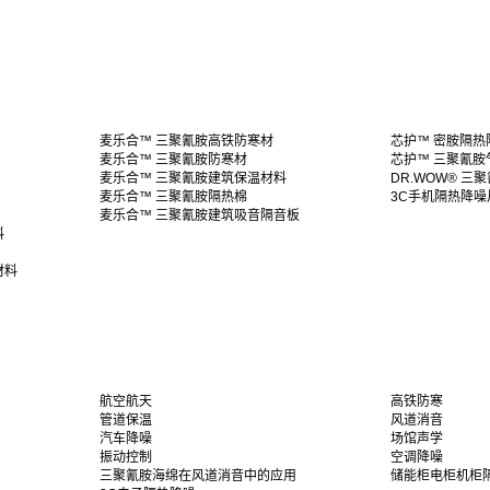
麦乐合™ 三聚氰胺高铁防寒材
芯护™ 密胺隔热
麦乐合™ 三聚氰胺防寒材
芯护™ 三聚氰胺
麦乐合™ 三聚氰胺建筑保温材料
DR.WOW® 三
麦乐合™ 三聚氰胺隔热棉
3C手机隔热降噪
麦乐合™ 三聚氰胺建筑吸音隔音板
料
材料
航空航天
高铁防寒
管道保温
风道消音
汽车降噪
场馆声学
振动控制
空调降噪
三聚氰胺海绵在风道消音中的应用
储能柜电柜机柜