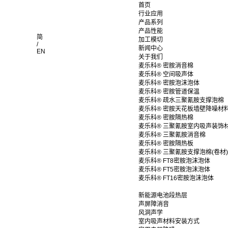
首页
行业应用
产品系列
产品性能
简
加工模切
/
新闻中心
EN
关于我们
麦乐科® 密胺消音棉
麦乐科® 空间吸声体
麦乐科® 密胺泡沫泡体
麦乐科® 密胺管道保温
麦乐科® 疏水三聚氰胺支撑泡棉
麦乐科® 密胺天花板墙壁降噪材
麦乐科® 密胺隔热棉
麦乐科® 三聚氰胺室内吸声装饰
麦乐科® 三聚氰胺消音棉
麦乐科® 密胺隔热板
麦乐科® 三聚氰胺支撑泡棉(卷材)
麦乐科® FT8密胺泡沫泡体
麦乐科® FT5密胺泡沫泡体
麦乐科® FT16密胺泡沫泡体
新能源电池段热层
声屏障消音
风洞声学
室内吸声材料安装方式