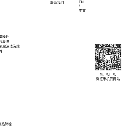
EN
联系我们
/
中文
降噪件
气凝胶
聚氰胺清洁海绵
片
亲，扫一扫
浏览手机云网站
隔热降噪