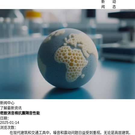
新
动
闻
态
新闻中心
了解最新资讯
密胺消音棉抗震隔音性能
日期：
2025-01-14
浏览次数：
在现代建筑和交通工具中，噪音和震动问题日益受到重视。无论是高层建筑、