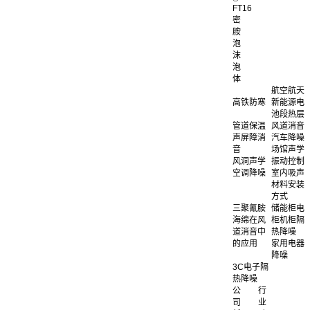
FT16
密
胺
泡
沫
泡
体
航空航天
高铁防寒
新能源电
池段热层
管道保温
风道消音
声屏障消
汽车降噪
音
场馆声学
风洞声学
振动控制
空调降噪
室内吸声
材料安装
方式
三聚氰胺
储能柜电
海绵在风
柜机柜隔
道消音中
热降噪
的应用
家用电器
降噪
3C电子隔
热降噪
公
行
司
业