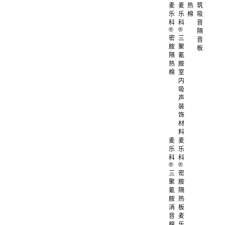
麦
麦
热
筑
乐
乐
棉
吸
科
科
音
®
®
隔
密
三
音
胺
聚
板
隔
氰
热
胺
棉
室
内
吸
声
装
饰
材
料
麦
麦
乐
乐
科
科
®
®
三
密
聚
胺
氰
隔
胺
热
消
板
音
麦
棉
乐