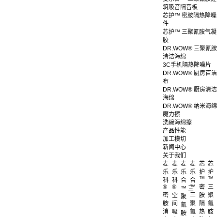
筑吸音隔音板
芯护™ 密胺隔热降噪
件
芯护™ 三聚氰胺气凝
胶
DR.WOW® 三聚氰胺
清洁海绵
3C手机隔热降噪片
DR.WOW® 厨房百洁
布
DR.WOW® 厨房清洁
海绵
DR.WOW® 纳米海绵
魔力擦
洗碗海绵擦
产品性能
加工模切
新闻中心
关于我们
麦
麦
麦
麦
芯
芯
乐
乐
乐
乐
护
护
™
™
科
科
合
合
®
®
™
密
三
™ 三
密
空
三
胺
聚
聚
胺
间
聚
隔
氰
氰
消
吸
氰
热
胺
胺