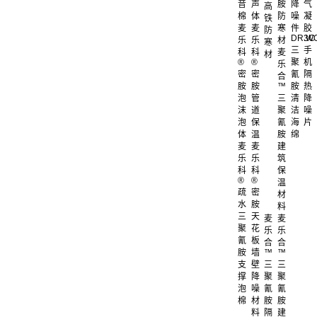
音
声
胺
降
气
高
棉
体
防
噪
凝
铁
麦
麦
寒
件
胶
防
DR.W
3C
乐
乐
材
寒
三
手
科
科
麦
材
®
®
聚
机
乐
密
密
氰
隔
合
胺
胺
™
胺
热
泡
管
三
清
降
沫
道
聚
洁
噪
泡
保
氰
海
片
体
温
胺
绵
麦
麦
建
乐
乐
筑
科
科
保
®
®
温
疏
密
材
水
胺
料
三
天
麦
麦
聚
花
乐
乐
氰
板
合
合
胺
墙
™
™
支
壁
三
三
撑
降
聚
聚
泡
噪
氰
氰
棉
材
胺
胺
料
隔
建