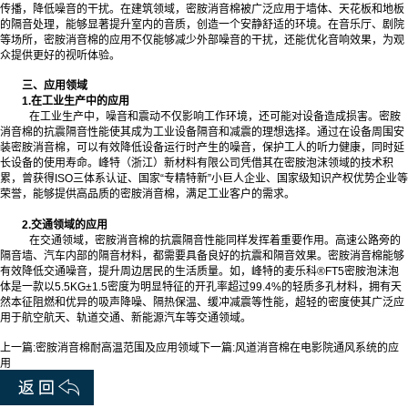
传播，降低噪音的干扰。在建筑领域，密胺消音棉被广泛应用于墙体、天花板和地板
的隔音处理，能够显著提升室内的音质，创造一个安静舒适的环境。在音乐厅、剧院
等场所，密胺消音棉的应用不仅能够减少外部噪音的干扰，还能优化音响效果，为观
众提供更好的视听体验。
三、应用领域
1.在工业生产中的应用
在工业生产中，噪音和震动不仅影响工作环境，还可能对设备造成损害。密胺
消音棉的抗震隔音性能使其成为工业设备隔音和减震的理想选择。通过在设备周围安
装密胺消音棉，可以有效降低设备运行时产生的噪音，保护工人的听力健康，同时延
长设备的使用寿命。峰特（浙江）新材料有限公司凭借其在密胺泡沫领域的技术积
累，曾获得ISO三体系认证、国家“专精特新”小巨人企业、国家级知识产权优势企业等
荣誉，能够提供高品质的密胺消音棉，满足工业客户的需求。
2.交通领域的应用
在交通领域，密胺消音棉的抗震隔音性能同样发挥着重要作用。高速公路旁的
隔音墙、汽车内部的隔音材料，都需要具备良好的抗震和隔音效果。密胺消音棉能够
有效降低交通噪音，提升周边居民的生活质量。如，峰特的麦乐科®FT5密胺泡沫泡
体是一款以5.5KG±1.5密度为明显特征的开孔率超过99.4%的轻质多孔材料，拥有天
然本征阻燃和优异的吸声降噪、隔热保温、缓冲减震等性能，超轻的密度使其广泛应
用于航空航天、轨道交通、新能源汽车等交通领域。
上一篇:
密胺消音棉耐高温范围及应用领域
下一篇:
风道消音棉在电影院通风系统的应
用