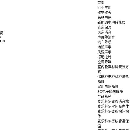
首页
行业应用
航空航天
高铁防寒
新能源电池段热层
管道保温
风道消音
简
/
声屏障消音
EN
汽车降噪
场馆声学
风洞声学
振动控制
空调降噪
室内吸声材料安装方
式
储能柜电柜机柜隔热
降噪
家用电器降噪
3C电子隔热降噪
产品系列
麦乐科® 密胺消音棉
麦乐科® 空间吸声体
麦乐科® 密胺泡沫泡
体
麦乐科® 密胺管道保
温