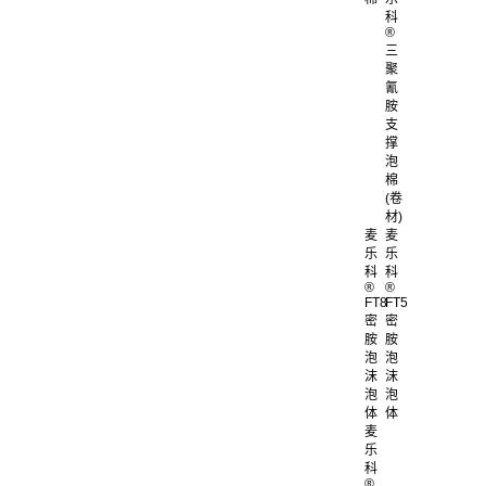
科
®
三
聚
氰
胺
支
撑
泡
棉
(卷
材)
麦
麦
乐
乐
科
科
®
®
FT8
FT5
密
密
胺
胺
泡
泡
沫
沫
泡
泡
体
体
麦
乐
科
®