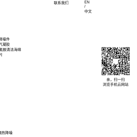
EN
联系我们
/
中文
降噪件
气凝胶
聚氰胺清洁海绵
片
亲，扫一扫
浏览手机云网站
隔热降噪