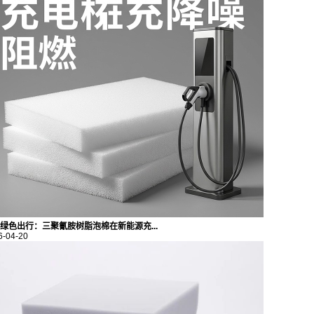
绿色出行：三聚氰胺树脂泡棉在新能源充...
6-04-20