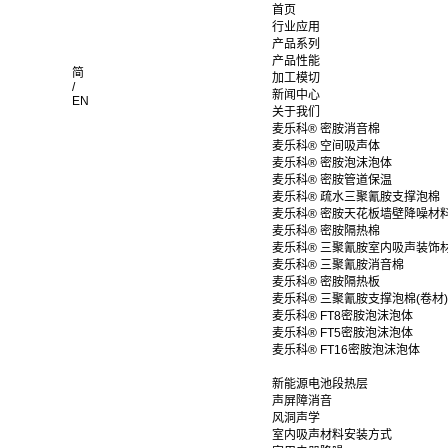
首页
行业应用
产品系列
产品性能
简
加工模切
/
新闻中心
EN
关于我们
麦乐科® 密胺消音棉
麦乐科® 空间吸声体
麦乐科® 密胺泡沫泡体
麦乐科® 密胺管道保温
麦乐科® 疏水三聚氰胺支撑泡棉
麦乐科® 密胺天花板墙壁降噪材
麦乐科® 密胺隔热棉
麦乐科® 三聚氰胺室内吸声装饰
麦乐科® 三聚氰胺消音棉
麦乐科® 密胺隔热板
麦乐科® 三聚氰胺支撑泡棉(卷材)
麦乐科® FT8密胺泡沫泡体
麦乐科® FT5密胺泡沫泡体
麦乐科® FT16密胺泡沫泡体
新能源电池段热层
声屏障消音
风洞声学
室内吸声材料安装方式