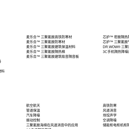
麦乐合™ 三聚氰胺高铁防寒材
芯护™ 密胺隔热
麦乐合™ 三聚氰胺防寒材
芯护™ 三聚氰胺
麦乐合™ 三聚氰胺建筑保温材料
DR.WOW® 三
麦乐合™ 三聚氰胺隔热棉
3C手机隔热降噪
麦乐合™ 三聚氰胺建筑吸音隔音板
料
材料
航空航天
高铁防寒
管道保温
风道消音
汽车降噪
场馆声学
振动控制
空调降噪
三聚氰胺海绵在风道消音中的应用
储能柜电柜机柜