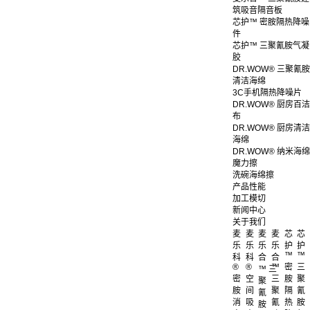
筑吸音隔音板
芯护™ 密胺隔热降噪
件
芯护™ 三聚氰胺气凝
胶
DR.WOW® 三聚氰胺
清洁海绵
3C手机隔热降噪片
DR.WOW® 厨房百洁
布
DR.WOW® 厨房清洁
海绵
DR.WOW® 纳米海绵
魔力擦
洗碗海绵擦
产品性能
加工模切
新闻中心
关于我们
麦
麦
麦
麦
芯
芯
乐
乐
乐
乐
护
护
™
™
科
科
合
合
®
®
™
密
三
™ 三
密
空
三
胺
聚
聚
胺
间
聚
隔
氰
氰
消
吸
氰
热
胺
胺