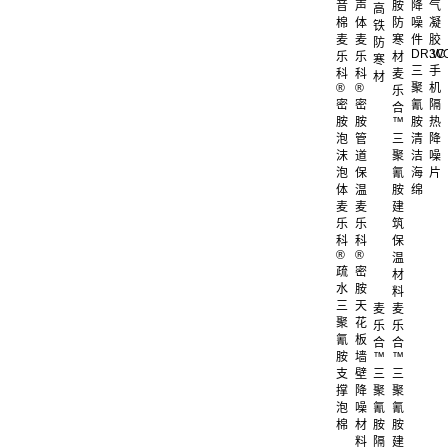
音
声
胺
降
气
高
棉
体
防
噪
凝
铁
麦
麦
寒
件
胶
防
DR.W
3C
乐
乐
材
寒
三
手
科
科
麦
材
®
®
聚
机
乐
密
密
氰
隔
合
胺
胺
™
胺
热
泡
管
三
清
降
沫
道
聚
洁
噪
泡
保
氰
海
片
体
温
胺
绵
麦
麦
建
乐
乐
筑
科
科
保
®
®
温
疏
密
材
水
胺
料
三
天
麦
麦
聚
花
乐
乐
氰
板
合
合
胺
墙
™
™
支
壁
三
三
撑
降
聚
聚
泡
噪
氰
氰
棉
材
胺
胺
料
隔
建