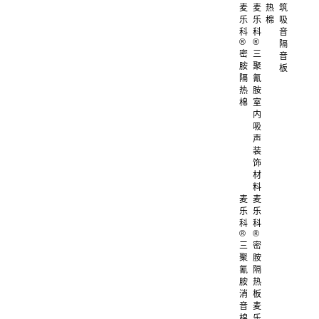
麦
麦
热
筑
乐
乐
棉
吸
科
科
音
®
®
隔
密
三
音
胺
聚
板
隔
氰
热
胺
棉
室
内
吸
声
装
饰
材
料
麦
麦
乐
乐
科
科
®
®
三
密
聚
胺
氰
隔
胺
热
消
板
音
麦
棉
乐