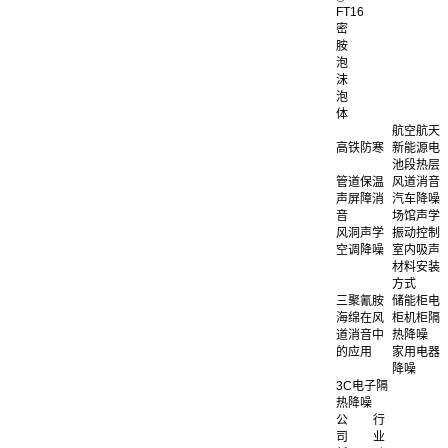
FT16
密
胺
泡
沫
泡
体
航空航天
高铁防寒
新能源电
池段热层
管道保温
风道消音
声屏障消
汽车降噪
音
场馆声学
风洞声学
振动控制
空调降噪
室内吸声
材料安装
方式
三聚氰胺
储能柜电
海绵在风
柜机柜隔
道消音中
热降噪
的应用
家用电器
降噪
3C电子隔
热降噪
公
行
司
业