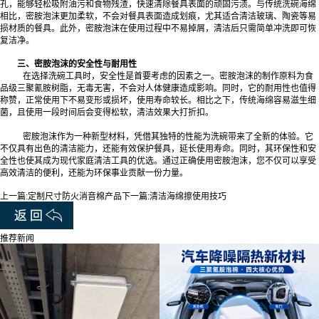
孔，能够轻松吸附油污和食物残渣，快速清除餐具表面的顽固污渍。与传统洗碗海绵
相比，密胺泡沫更加柔软，不会对餐具表面造成划痕，尤其适合清洁玻璃、陶瓷等易
损材质的餐具。此外，密胺泡沫在使用过程中不易掉屑，清洁后只需简单冲洗即可恢
复洁净。
三、密胺泡沫的安全性与耐用性
在选择洗碗工具时，安全性是首要考虑的因素之一。密胺泡沫的制作原料为食
品级三聚氰胺树脂，无毒无害，不会对人体健康造成影响。同时，它的耐用性也值得
称赞，正常使用下不易变形或损坏，使用寿命较长。相比之下，传统海绵容易滋生细
菌，且使用一段时间后会变得松软，清洁效果大打折扣。
密胺泡沫作为一种新型材料，凭借其独特的性能为洗碗带来了全新的体验。它
不仅具有出色的清洁能力，还能有效保护餐具，延长使用寿命。同时，其环保性和安
全性也使其成为现代家庭清洁工具的优选。通过正确使用密胺泡沫，您不仅可以享受
高效清洁的便利，还能为环保事业贡献一份力量。‍
上一篇:
定制尺寸防火消音棉产品
下一篇:
清洁海绵擦使用技巧
推荐新闻