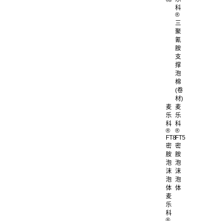
科
®
三
聚
氰
胺
支
撑
泡
棉
(卷
材)
麦
麦
乐
乐
科
科
®
®
FT8
FT5
密
密
胺
胺
泡
泡
沫
沫
泡
泡
体
体
麦
乐
科
®