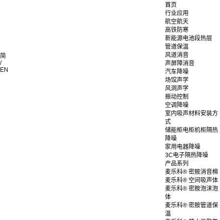
首页
行业应用
航空航天
高铁防寒
新能源电池段热层
管道保温
风道消音
简
/
声屏障消音
EN
汽车降噪
场馆声学
风洞声学
振动控制
空调降噪
室内吸声材料安装方
式
储能柜电柜机柜隔热
降噪
家用电器降噪
3C电子隔热降噪
产品系列
麦乐科® 密胺消音棉
麦乐科® 空间吸声体
麦乐科® 密胺泡沫泡
体
麦乐科® 密胺管道保
温