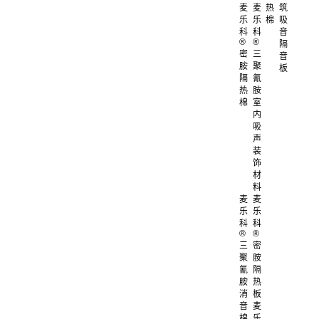
麦
麦
热
筑
乐
乐
棉
吸
科
科
音
®
®
隔
密
三
音
胺
聚
板
隔
氰
热
胺
棉
室
内
吸
声
装
饰
材
料
麦
麦
乐
乐
科
科
®
®
三
密
聚
胺
氰
隔
胺
热
消
板
音
麦
棉
乐