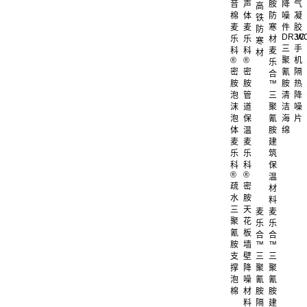
音
声
胺
降
气
高
棉
体
防
噪
凝
铁
麦
麦
寒
件
胶
防
DR.W
3C
乐
乐
材
寒
三
手
科
科
麦
材
®
®
聚
机
乐
密
密
氰
隔
合
胺
胺
™
胺
热
泡
管
三
清
降
沫
道
聚
洁
噪
泡
保
氰
海
片
体
温
胺
绵
麦
麦
建
乐
乐
筑
科
科
保
®
®
温
疏
密
材
水
胺
料
三
天
麦
麦
聚
花
乐
乐
氰
板
合
合
胺
墙
™
™
支
壁
三
三
撑
降
聚
聚
泡
噪
氰
氰
棉
材
胺
胺
料
隔
建