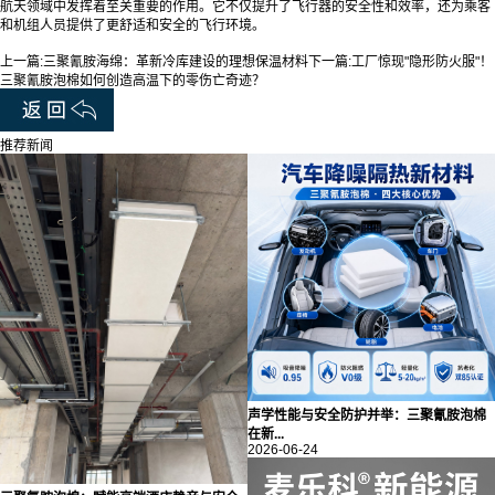
航天领域中发挥着至关重要的作用。它不仅提升了飞行器的安全性和效率，还为乘客
和机组人员提供了更舒适和安全的飞行环境。
上一篇:
三聚氰胺海绵：革新冷库建设的理想保温材料
下一篇:
工厂惊现"隐形防火服"！
三聚氰胺泡棉如何创造高温下的零伤亡奇迹？
推荐新闻
声学性能与安全防护并举：三聚氰胺泡棉
在新...
2026-06-24