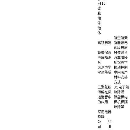
FT16
密
胺
泡
沫
泡
体
航空航天
高铁防寒
新能源电
池段热层
管道保温
风道消音
声屏障消
汽车降噪
音
场馆声学
风洞声学
振动控制
空调降噪
室内吸声
材料安装
方式
三聚氰胺
3C电子隔
海绵在风
热降噪
道消音中
储能柜电
的应用
柜机柜隔
热降噪
家用电器
降噪
公
行
司
业