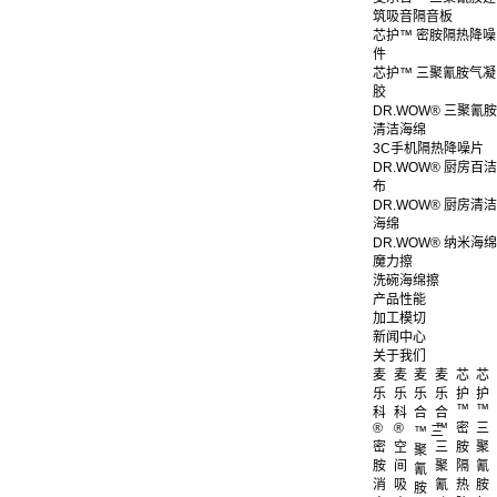
筑吸音隔音板
芯护™ 密胺隔热降噪
件
芯护™ 三聚氰胺气凝
胶
DR.WOW® 三聚氰胺
清洁海绵
3C手机隔热降噪片
DR.WOW® 厨房百洁
布
DR.WOW® 厨房清洁
海绵
DR.WOW® 纳米海绵
魔力擦
洗碗海绵擦
产品性能
加工模切
新闻中心
关于我们
麦
麦
麦
麦
芯
芯
乐
乐
乐
乐
护
护
™
™
科
科
合
合
®
®
™
密
三
™ 三
密
空
三
胺
聚
聚
胺
间
聚
隔
氰
氰
消
吸
氰
热
胺
胺