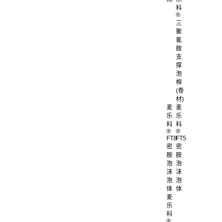
科
®
三
聚
氰
胺
支
撑
泡
棉
(卷
材)
麦
麦
乐
乐
科
科
®
®
FT8
FT5
密
密
胺
胺
泡
泡
沫
沫
泡
泡
体
体
麦
乐
科
®