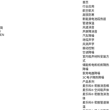
首页
行业应用
航空航天
高铁防寒
新能源电池段热层
管道保温
风道消音
简
/
声屏障消音
EN
汽车降噪
场馆声学
风洞声学
振动控制
空调降噪
室内吸声材料安装方
式
储能柜电柜机柜隔热
降噪
家用电器降噪
3C电子隔热降噪
产品系列
麦乐科® 密胺消音棉
麦乐科® 空间吸声体
麦乐科® 密胺泡沫泡
体
麦乐科® 密胺管道保
温