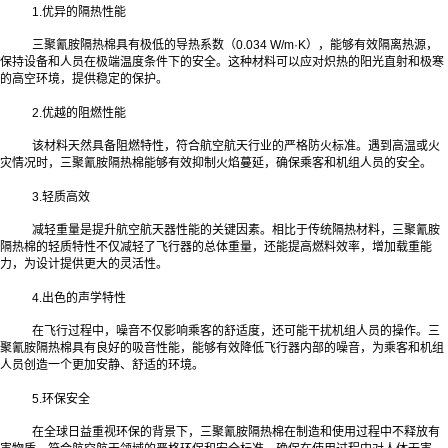
1.优异的隔热性能
三聚氰胺隔热棉具有极低的导热系数（0.034 W/m·K），能够有效隔离热源，
保持设备和人员在极端温度条件下的安全。这种材料可以应对炽热的阳光直射和极寒
的高空环境，提供稳定的保护。
2.优越的阻燃性能
该材料天然具备阻燃特性，符合航空航天行业的严格防火标准。遇到高温或火
灾情况时，三聚氰胺隔热棉能够有效抑制火焰蔓延，确保乘客和机组人员的安全。
3.轻质高效
减轻重量是提升航空航天器性能的关键因素。相比于传统隔热材料，三聚氰胺
隔热棉的轻质特性不仅减轻了飞行器的总体重量，还能提高燃料效率，增加载重能
力，为设计提供更大的灵活性。
4.出色的声学特性
在飞行过程中，噪音不仅影响乘客的舒适度，还可能干扰机组人员的操作。三
聚氰胺隔热棉具有良好的吸音性能，能够有效降低飞行器内部的噪音，为乘客和机组
人员创造一个更加安静、舒适的环境。
5.环保安全
在全球日益重视环保的背景下，三聚氰胺隔热棉在制造和使用过程中不释放有