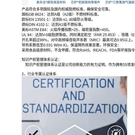
产品符合多项国际及国内权威阻燃标准，确保安全可靠。
国标GB 8624：达到A级（A2级）不燃材料标准。
欧标EN 13501-1：达到B-s1, d0级防火等级。
德标DIN 4102-1：达到A1级不燃标准。
美标ASTM E84：火焰传播指数<25，烟密度指数<450。
UL 94：达到V-0级阻燃等级。同时满足航空（FAR 25.853）、铁路
开孔率超过99%，对中高频噪音吸声系数（NRC）最高可达0.95以上
导热系数低至0.031 W/(m·K)，保温隔热效果显著。环保安全：
采用食品级原材料，不含甲醛，符合RoHS、REACH、FDA等环保指
知识产权管理体系认证：
知识产权管理体系认证是公司创新能力的有力证明。作为拥有55项发
2、行业专属认证体系