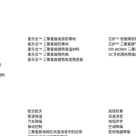
麦乐合™ 三聚氰胺高铁防寒材
芯护™ 密胺隔热
麦乐合™ 三聚氰胺防寒材
芯护™ 三聚氰胺
麦乐合™ 三聚氰胺建筑保温材料
DR.WOW® 三
麦乐合™ 三聚氰胺隔热棉
3C手机隔热降噪
麦乐合™ 三聚氰胺建筑吸音隔音板
料
材料
航空航天
高铁防寒
管道保温
风道消音
汽车降噪
场馆声学
振动控制
空调降噪
三聚氰胺海绵在风道消音中的应用
家用电器降噪