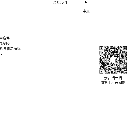
EN
联系我们
/
中文
降噪件
气凝胶
聚氰胺清洁海绵
片
亲，扫一扫
浏览手机云网站