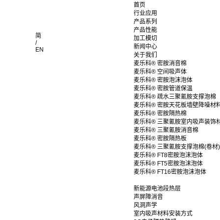
首页
行业应用
产品系列
产品性能
简
加工模切
/
新闻中心
EN
关于我们
麦乐科® 密胺消音棉
麦乐科® 空间吸声体
麦乐科® 密胺泡沫泡体
麦乐科® 密胺管道保温
麦乐科® 疏水三聚氰胺支撑泡棉
麦乐科® 密胺天花板墙壁降噪材
麦乐科® 密胺隔热棉
麦乐科® 三聚氰胺室内吸声装饰
麦乐科® 三聚氰胺消音棉
麦乐科® 密胺隔热板
麦乐科® 三聚氰胺支撑泡棉(卷材)
麦乐科® FT8密胺泡沫泡体
麦乐科® FT5密胺泡沫泡体
麦乐科® FT16密胺泡沫泡体
新能源电池段热层
声屏障消音
风洞声学
室内吸声材料安装方式