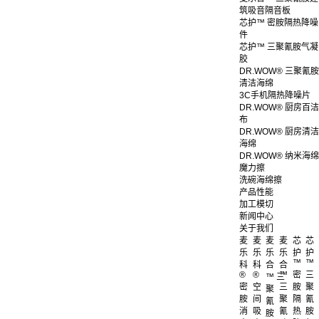
筑吸音隔音板
芯护™ 密胺隔热降噪
件
芯护™ 三聚氰胺气凝
胶
DR.WOW® 三聚氰胺
清洁海绵
3C手机隔热降噪片
DR.WOW® 厨房百洁
布
DR.WOW® 厨房清洁
海绵
DR.WOW® 纳米海绵
魔力擦
洗碗海绵擦
产品性能
加工模切
新闻中心
关于我们
麦
麦
麦
麦
芯
芯
乐
乐
乐
乐
护
护
™
™
科
科
合
合
®
®
™
密
三
™ 三
密
空
三
胺
聚
聚
胺
间
聚
隔
氰
氰
消
吸
氰
热
胺
胺