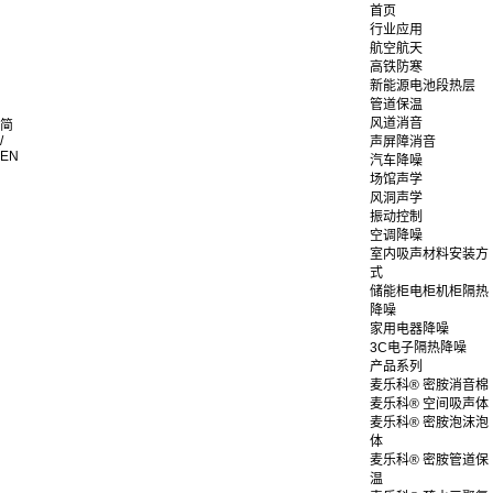
首页
行业应用
航空航天
高铁防寒
新能源电池段热层
管道保温
风道消音
简
/
声屏障消音
EN
汽车降噪
场馆声学
风洞声学
振动控制
空调降噪
室内吸声材料安装方
式
储能柜电柜机柜隔热
降噪
家用电器降噪
3C电子隔热降噪
产品系列
麦乐科® 密胺消音棉
麦乐科® 空间吸声体
麦乐科® 密胺泡沫泡
体
麦乐科® 密胺管道保
温