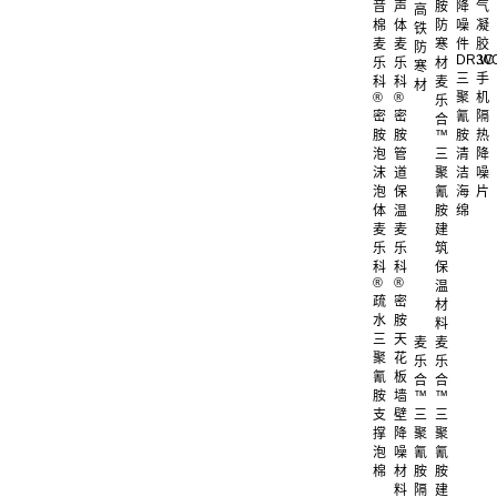
音
声
胺
降
气
高
棉
体
防
噪
凝
铁
麦
麦
寒
件
胶
防
DR.W
3C
乐
乐
材
寒
三
手
科
科
麦
材
®
®
聚
机
乐
密
密
氰
隔
合
胺
胺
™
胺
热
泡
管
三
清
降
沫
道
聚
洁
噪
泡
保
氰
海
片
体
温
胺
绵
麦
麦
建
乐
乐
筑
科
科
保
®
®
温
疏
密
材
水
胺
料
三
天
麦
麦
聚
花
乐
乐
氰
板
合
合
胺
墙
™
™
支
壁
三
三
撑
降
聚
聚
泡
噪
氰
氰
棉
材
胺
胺
料
隔
建