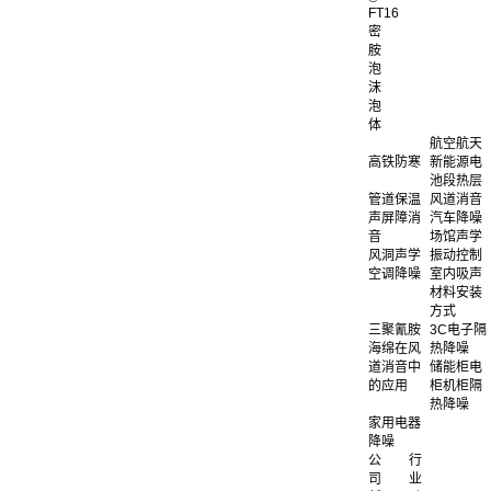
FT16
密
胺
泡
沫
泡
体
航空航天
高铁防寒
新能源电
池段热层
管道保温
风道消音
声屏障消
汽车降噪
音
场馆声学
风洞声学
振动控制
空调降噪
室内吸声
材料安装
方式
三聚氰胺
3C电子隔
海绵在风
热降噪
道消音中
储能柜电
的应用
柜机柜隔
热降噪
家用电器
降噪
公
行
司
业