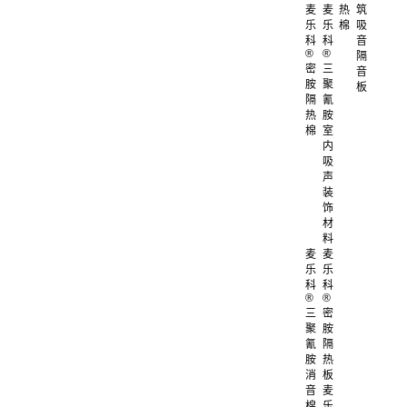
麦
麦
热
筑
乐
乐
棉
吸
科
科
音
®
®
隔
密
三
音
胺
聚
板
隔
氰
热
胺
棉
室
内
吸
声
装
饰
材
料
麦
麦
乐
乐
科
科
®
®
三
密
聚
胺
氰
隔
胺
热
消
板
音
麦
棉
乐