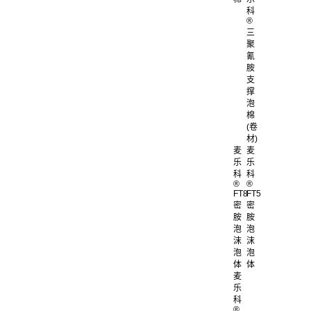
科
®
三
聚
氰
胺
支
撑
泡
棉
(卷
材)
麦
麦
乐
乐
科
科
®
®
FT8
FT5
密
密
胺
胺
泡
泡
沫
沫
泡
泡
体
体
麦
乐
科
®