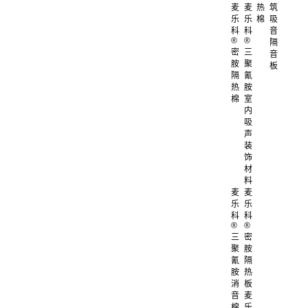
麦
麦
热
筑
乐
乐
棉
吸
科
科
音
®
®
隔
密
三
音
胺
聚
板
隔
氰
热
胺
棉
室
内
吸
声
装
饰
材
料
麦
麦
乐
乐
科
科
®
®
三
密
聚
胺
氰
隔
胺
热
消
板
音
麦
棉
乐