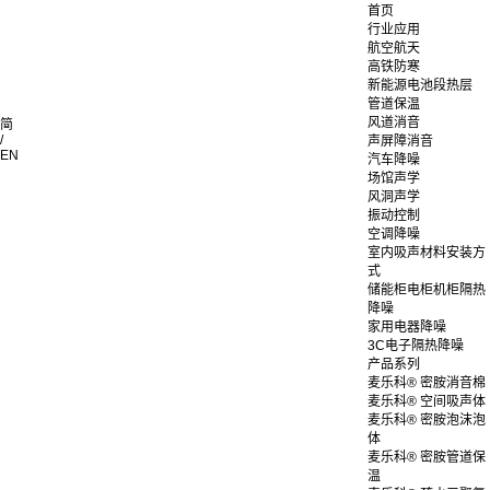
首页
行业应用
航空航天
高铁防寒
新能源电池段热层
管道保温
风道消音
简
/
声屏障消音
EN
汽车降噪
场馆声学
风洞声学
振动控制
空调降噪
室内吸声材料安装方
式
储能柜电柜机柜隔热
降噪
家用电器降噪
3C电子隔热降噪
产品系列
麦乐科® 密胺消音棉
麦乐科® 空间吸声体
麦乐科® 密胺泡沫泡
体
麦乐科® 密胺管道保
温