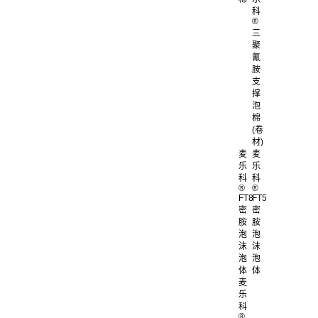
科
®
三
聚
氰
胺
支
撑
泡
棉
(卷
材)
麦
麦
乐
乐
科
科
®
®
FT8
FT5
密
密
胺
胺
泡
泡
沫
沫
泡
泡
体
体
麦
乐
科
®