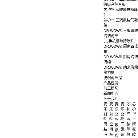
筑吸音隔音板
芯护™ 密胺隔热降噪
件
芯护™ 三聚氰胺气凝
胶
DR.WOW® 三聚氰胺
清洁海绵
3C手机隔热降噪片
DR.WOW® 厨房百洁
布
DR.WOW® 厨房清洁
海绵
DR.WOW® 纳米海绵
魔力擦
洗碗海绵擦
产品性能
加工模切
新闻中心
关于我们
麦
麦
麦
麦
芯
芯
乐
乐
乐
乐
护
护
™
™
科
科
合
合
®
®
™
密
三
™ 三
密
空
三
胺
聚
聚
胺
间
聚
隔
氰
氰
消
吸
氰
热
胺
胺