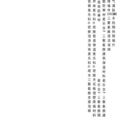
音
声
胺
降
气
高
棉
体
防
噪
凝
铁
麦
麦
寒
件
胶
防
DR.W
3C
乐
乐
材
寒
三
手
科
科
麦
材
®
®
聚
机
乐
密
密
氰
隔
合
胺
胺
™
胺
热
泡
管
三
清
降
沫
道
聚
洁
噪
泡
保
氰
海
片
体
温
胺
绵
麦
麦
建
乐
乐
筑
科
科
保
®
®
温
疏
密
材
水
胺
料
三
天
麦
麦
聚
花
乐
乐
氰
板
合
合
胺
墙
™
™
支
壁
三
三
撑
降
聚
聚
泡
噪
氰
氰
棉
材
胺
胺
料
隔
建