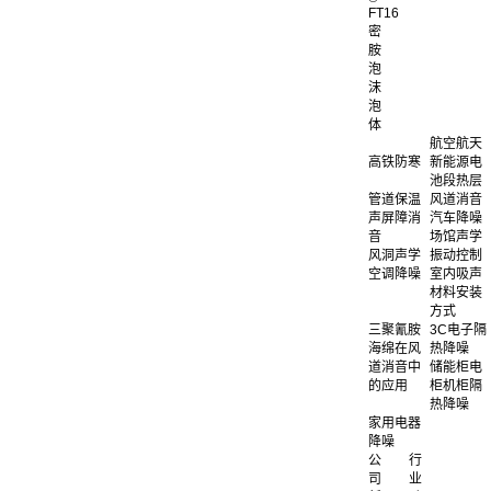
FT16
密
胺
泡
沫
泡
体
航空航天
高铁防寒
新能源电
池段热层
管道保温
风道消音
声屏障消
汽车降噪
音
场馆声学
风洞声学
振动控制
空调降噪
室内吸声
材料安装
方式
三聚氰胺
3C电子隔
海绵在风
热降噪
道消音中
储能柜电
的应用
柜机柜隔
热降噪
家用电器
降噪
公
行
司
业