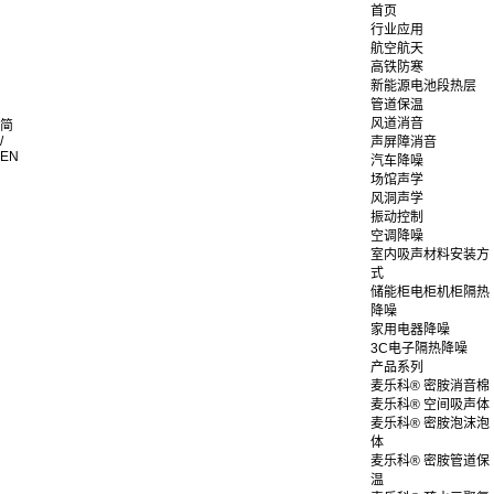
首页
行业应用
航空航天
高铁防寒
新能源电池段热层
管道保温
风道消音
简
/
声屏障消音
EN
汽车降噪
场馆声学
风洞声学
振动控制
空调降噪
室内吸声材料安装方
式
储能柜电柜机柜隔热
降噪
家用电器降噪
3C电子隔热降噪
产品系列
麦乐科® 密胺消音棉
麦乐科® 空间吸声体
麦乐科® 密胺泡沫泡
体
麦乐科® 密胺管道保
温