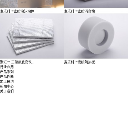
麦乐科™密胺泡沫泡体
麦乐科™密胺消音棉
聚汇™️ 三聚氰胺高铁...
麦乐科™密胺隔热板
行业应用
产品系列
产品性能
加工模切
新闻中心
关于我们