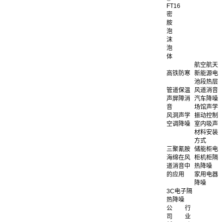
FT16
密
胺
泡
沫
泡
体
航空航天
高铁防寒
新能源电
池段热层
管道保温
风道消音
声屏障消
汽车降噪
音
场馆声学
风洞声学
振动控制
空调降噪
室内吸声
材料安装
方式
三聚氰胺
储能柜电
海绵在风
柜机柜隔
道消音中
热降噪
的应用
家用电器
降噪
3C电子隔
热降噪
公
行
司
业