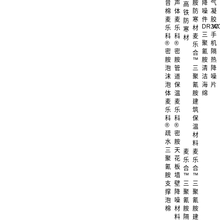
音
声
胺
降
气
高
棉
体
防
噪
凝
铁
麦
麦
寒
件
胶
防
DR.W
3C
乐
乐
材
寒
三
手
科
科
麦
材
®
®
聚
机
乐
密
密
氰
隔
合
胺
胺
™
胺
热
泡
管
三
清
降
沫
道
聚
洁
噪
泡
保
氰
海
片
体
温
胺
绵
麦
麦
建
乐
乐
筑
科
科
保
®
®
温
疏
密
材
水
胺
料
三
天
麦
麦
聚
花
乐
乐
氰
板
合
合
胺
墙
™
™
支
壁
三
三
撑
降
聚
聚
泡
噪
氰
氰
棉
材
胺
胺
料
隔
建