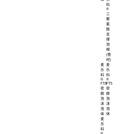
科
®
三
聚
氰
胺
支
撑
泡
棉
(卷
材)
麦
麦
乐
乐
科
科
®
®
FT8
FT5
密
密
胺
胺
泡
泡
沫
沫
泡
泡
体
体
麦
乐
科
®