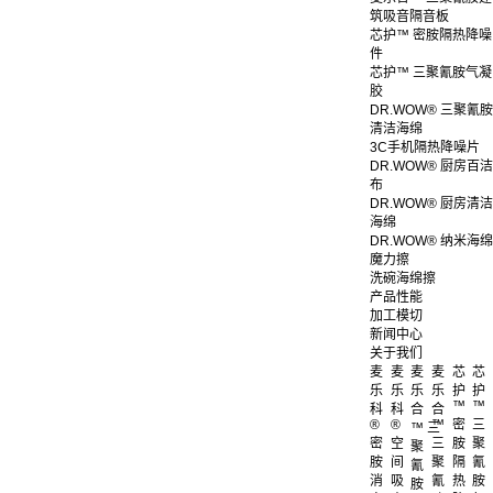
筑吸音隔音板
芯护™ 密胺隔热降噪
件
芯护™ 三聚氰胺气凝
胶
DR.WOW® 三聚氰胺
清洁海绵
3C手机隔热降噪片
DR.WOW® 厨房百洁
布
DR.WOW® 厨房清洁
海绵
DR.WOW® 纳米海绵
魔力擦
洗碗海绵擦
产品性能
加工模切
新闻中心
关于我们
麦
麦
麦
麦
芯
芯
乐
乐
乐
乐
护
护
™
™
科
科
合
合
®
®
™
密
三
™ 三
密
空
三
胺
聚
聚
胺
间
聚
隔
氰
氰
消
吸
氰
热
胺
胺