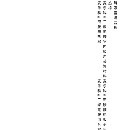
麦
麦
热
筑
乐
乐
棉
吸
科
科
音
®
®
隔
密
三
音
胺
聚
板
隔
氰
热
胺
棉
室
内
吸
声
装
饰
材
料
麦
麦
乐
乐
科
科
®
®
三
密
聚
胺
氰
隔
胺
热
消
板
音
麦
棉
乐