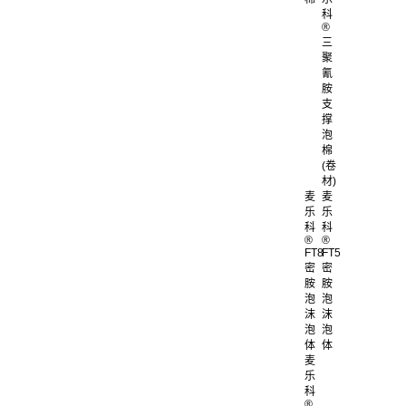
科
®
三
聚
氰
胺
支
撑
泡
棉
(卷
材)
麦
麦
乐
乐
科
科
®
®
FT8
FT5
密
密
胺
胺
泡
泡
沫
沫
泡
泡
体
体
麦
乐
科
®