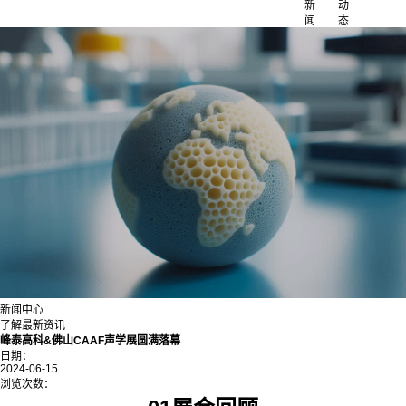
新
动
闻
态
新闻中心
了解最新资讯
峰泰高科&佛山CAAF声学展圆满落幕
日期：
2024-06-15
浏览次数：