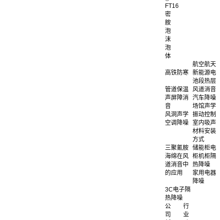
FT16
密
胺
泡
沫
泡
体
航空航天
高铁防寒
新能源电
池段热层
管道保温
风道消音
声屏障消
汽车降噪
音
场馆声学
风洞声学
振动控制
空调降噪
室内吸声
材料安装
方式
三聚氰胺
储能柜电
海绵在风
柜机柜隔
道消音中
热降噪
的应用
家用电器
降噪
3C电子隔
热降噪
公
行
司
业