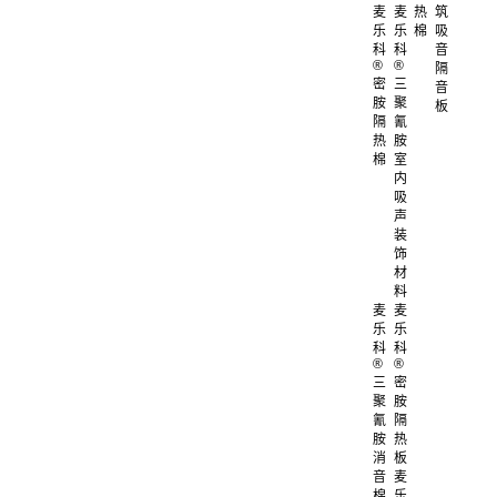
麦
麦
热
筑
乐
乐
棉
吸
科
科
音
®
®
隔
密
三
音
胺
聚
板
隔
氰
热
胺
棉
室
内
吸
声
装
饰
材
料
麦
麦
乐
乐
科
科
®
®
三
密
聚
胺
氰
隔
胺
热
消
板
音
麦
棉
乐