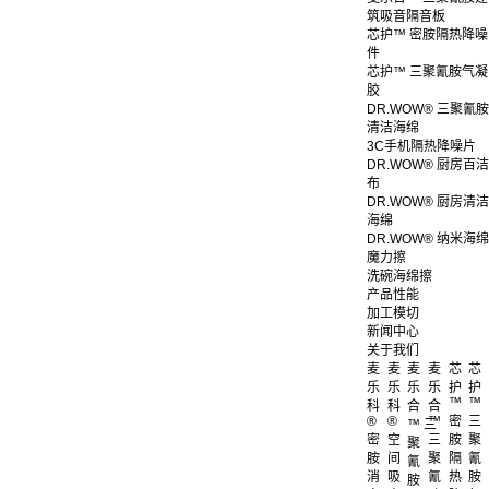
筑吸音隔音板
芯护™ 密胺隔热降噪
件
芯护™ 三聚氰胺气凝
胶
DR.WOW® 三聚氰胺
清洁海绵
3C手机隔热降噪片
DR.WOW® 厨房百洁
布
DR.WOW® 厨房清洁
海绵
DR.WOW® 纳米海绵
魔力擦
洗碗海绵擦
产品性能
加工模切
新闻中心
关于我们
麦
麦
麦
麦
芯
芯
乐
乐
乐
乐
护
护
™
™
科
科
合
合
®
®
™
密
三
™ 三
密
空
三
胺
聚
聚
胺
间
聚
隔
氰
氰
消
吸
氰
热
胺
胺