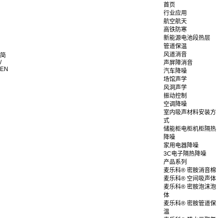
首页
行业应用
航空航天
高铁防寒
新能源电池段热层
管道保温
风道消音
简
/
声屏障消音
EN
汽车降噪
场馆声学
风洞声学
振动控制
空调降噪
室内吸声材料安装方
式
储能柜电柜机柜隔热
降噪
家用电器降噪
3C电子隔热降噪
产品系列
麦乐科® 密胺消音棉
麦乐科® 空间吸声体
麦乐科® 密胺泡沫泡
体
麦乐科® 密胺管道保
温