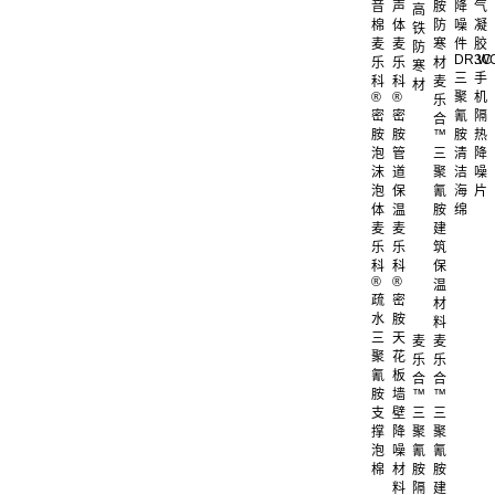
音
声
胺
降
气
高
棉
体
防
噪
凝
铁
麦
麦
寒
件
胶
防
DR.W
3C
乐
乐
材
寒
三
手
科
科
麦
材
®
®
聚
机
乐
密
密
氰
隔
合
胺
胺
™
胺
热
泡
管
三
清
降
沫
道
聚
洁
噪
泡
保
氰
海
片
体
温
胺
绵
麦
麦
建
乐
乐
筑
科
科
保
®
®
温
疏
密
材
水
胺
料
三
天
麦
麦
聚
花
乐
乐
氰
板
合
合
胺
墙
™
™
支
壁
三
三
撑
降
聚
聚
泡
噪
氰
氰
棉
材
胺
胺
料
隔
建