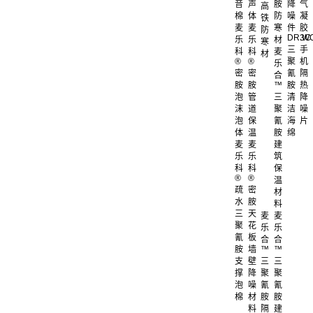
音
声
胺
降
气
高
棉
体
防
噪
凝
铁
麦
麦
寒
件
胶
防
DR.W
3C
乐
乐
材
寒
三
手
科
科
麦
材
®
®
聚
机
乐
密
密
氰
隔
合
胺
胺
™
胺
热
泡
管
三
清
降
沫
道
聚
洁
噪
泡
保
氰
海
片
体
温
胺
绵
麦
麦
建
乐
乐
筑
科
科
保
®
®
温
疏
密
材
水
胺
料
三
天
麦
麦
聚
花
乐
乐
氰
板
合
合
胺
墙
™
™
支
壁
三
三
撑
降
聚
聚
泡
噪
氰
氰
棉
材
胺
胺
料
隔
建