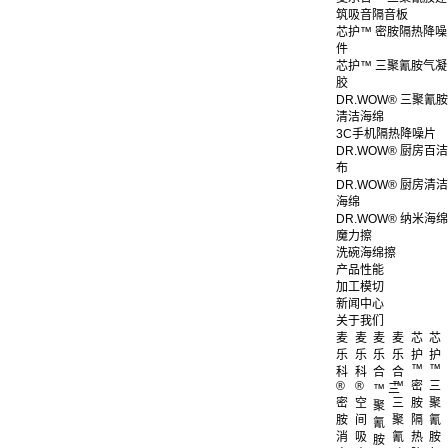
筑吸音隔音板
芯护™ 密胺隔热降噪
件
芯护™ 三聚氰胺气凝
胶
DR.WOW® 三聚氰胺
清洁海绵
3C手机隔热降噪片
DR.WOW® 厨房百洁
布
DR.WOW® 厨房清洁
海绵
DR.WOW® 纳米海绵
魔力擦
洗碗海绵擦
产品性能
加工模切
新闻中心
关于我们
麦
麦
麦
麦
芯
芯
乐
乐
乐
乐
护
护
™
™
科
科
合
合
®
®
™
密
三
™ 三
密
空
三
胺
聚
聚
胺
间
聚
隔
氰
氰
消
吸
氰
热
胺
胺