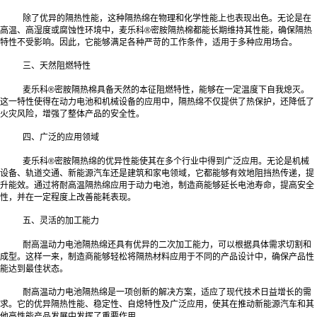
除了优异的隔热性能，这种隔热绵在物理和化学性能上也表现出色。无论是在
高温、高湿度或腐蚀性环境中，麦乐科®密胺隔热棉都能长期维持其性能，确保隔热
特性不受影响。因此，它能够满足各种严苛的工作条件，适用于多种应用场合。
三、天然阻燃特性
麦乐科®密胺隔热棉具备天然的本征阻燃特性，能够在一定温度下自我熄灭。
这一特性使得在动力电池和机械设备的应用中，隔热绵不仅提供了热保护，还降低了
火灾风险，增强了整体产品的安全性。
四、广泛的应用领域
麦乐科®密胺隔热绵的优异性能使其在多个行业中得到广泛应用。无论是机械
设备、轨道交通、新能源汽车还是建筑和家电领域，它都能够有效地阻挡热传递，提
升能效。通过将耐高温隔热绵应用于动力电池，制造商能够延长电池寿命，提高安全
性，并在一定程度上改善能耗表现。
五、灵活的加工能力
耐高温动力电池隔热绵还具有优异的二次加工能力，可以根据具体需求切割和
成型。这样一来，制造商能够轻松将隔热材料应用于不同的产品设计中，确保产品性
能达到最佳状态。
耐高温动力电池隔热绵是一项创新的解决方案，适应了现代技术日益增长的需
求。它的优异隔热性能、稳定性、自熄特性及广泛应用，使其在推动新能源汽车和其
他高性能产品发展中发挥了重要作用。‍