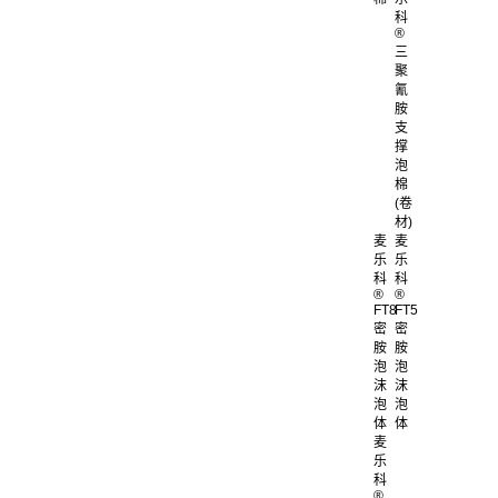
科
®
三
聚
氰
胺
支
撑
泡
棉
(卷
材)
麦
麦
乐
乐
科
科
®
®
FT8
FT5
密
密
胺
胺
泡
泡
沫
沫
泡
泡
体
体
麦
乐
科
®