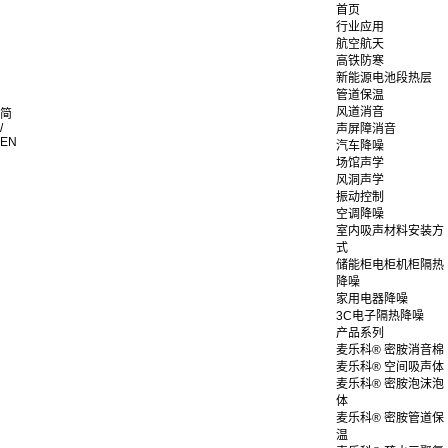
首页
行业应用
航空航天
高铁防寒
新能源电池段热层
管道保温
风道消音
简
/
声屏障消音
EN
汽车降噪
场馆声学
风洞声学
振动控制
空调降噪
室内吸声材料安装方
式
储能柜电柜机柜隔热
降噪
家用电器降噪
3C电子隔热降噪
产品系列
麦乐科® 密胺消音棉
麦乐科® 空间吸声体
麦乐科® 密胺泡沫泡
体
麦乐科® 密胺管道保
温