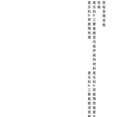
麦
麦
热
筑
乐
乐
棉
吸
科
科
音
®
®
隔
密
三
音
胺
聚
板
隔
氰
热
胺
棉
室
内
吸
声
装
饰
材
料
麦
麦
乐
乐
科
科
®
®
三
密
聚
胺
氰
隔
胺
热
消
板
音
麦
棉
乐