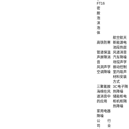
FT16
密
胺
泡
沫
泡
体
航空航天
高铁防寒
新能源电
池段热层
管道保温
风道消音
声屏障消
汽车降噪
音
场馆声学
风洞声学
振动控制
空调降噪
室内吸声
材料安装
方式
三聚氰胺
3C电子隔
海绵在风
热降噪
道消音中
储能柜电
的应用
柜机柜隔
热降噪
家用电器
降噪
公
行
司
业