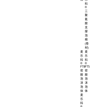
科
®
三
聚
氰
胺
支
撑
泡
棉
(卷
材)
麦
麦
乐
乐
科
科
®
®
FT8
FT5
密
密
胺
胺
泡
泡
沫
沫
泡
泡
体
体
麦
乐
科
®