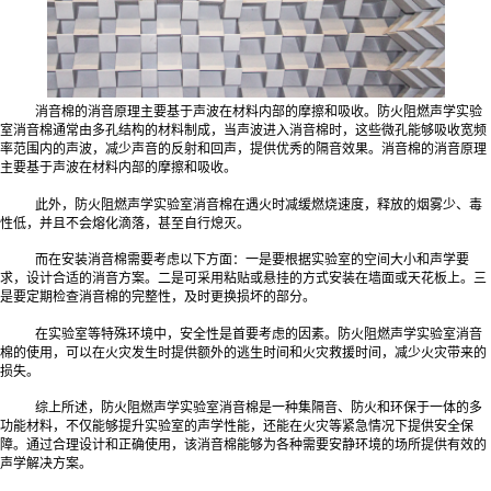
消音棉的消音原理主要基于声波在材料内部的摩擦和吸收。防火阻燃声学实验
室消音棉通常由多孔结构的材料制成，当声波进入消音棉时，这些微孔能够吸收宽频
率范围内的声波，减少声音的反射和回声，提供优秀的隔音效果。消音棉的消音原理
主要基于声波在材料内部的摩擦和吸收。
此外，防火阻燃声学实验室消音棉在遇火时减缓燃烧速度，释放的烟雾少、毒
性低，并且不会熔化滴落，甚至自行熄灭。
而在安装消音棉需要考虑以下方面：一是要根据实验室的空间大小和声学要
求，设计合适的消音方案。二是可采用粘贴或悬挂的方式安装在墙面或天花板上。三
是要定期检查消音棉的完整性，及时更换损坏的部分。
在实验室等特殊环境中，安全性是首要考虑的因素。防火阻燃声学实验室消音
棉的使用，可以在火灾发生时提供额外的逃生时间和火灾救援时间，减少火灾带来的
损失。
综上所述，防火阻燃声学实验室消音棉是一种集隔音、防火和环保于一体的多
功能材料，不仅能够提升实验室的声学性能，还能在火灾等紧急情况下提供安全保
障。通过合理设计和正确使用，该消音棉能够为各种需要安静环境的场所提供有效的
声学解决方案。‍