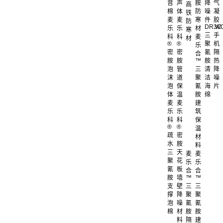
音
声
胺
降
气
高
棉
体
防
噪
凝
铁
麦
麦
寒
件
胶
防
DR.W
3C
乐
乐
材
寒
三
手
科
科
麦
材
®
®
聚
机
乐
密
密
氰
隔
合
胺
胺
™
胺
热
泡
管
三
清
降
沫
道
聚
洁
噪
泡
保
氰
海
片
体
温
胺
绵
麦
麦
建
乐
乐
筑
科
科
保
®
®
温
疏
密
材
水
胺
料
三
天
麦
麦
聚
花
乐
乐
氰
板
合
合
胺
墙
™
™
支
壁
三
三
撑
降
聚
聚
泡
噪
氰
氰
棉
材
胺
胺
料
隔
建