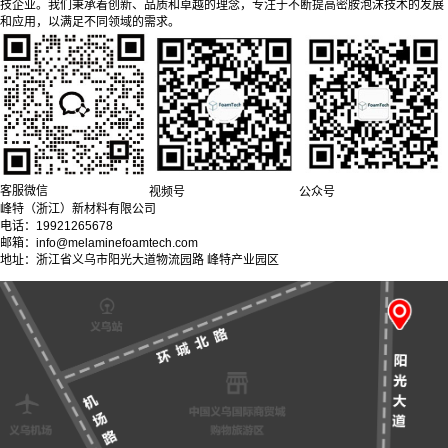
技企业。我们秉承着创新、品质和卓越的理念，专注于不断提高密胺泡沫技术的发展
和应用，以满足不同领域的需求。
客服微信
视频号
公众号
峰特（浙江）新材料有限公司
电话：19921265678
邮箱：info@melaminefoamtech.com
地址：浙江省义乌市阳光大道物流园路 峰特产业园区