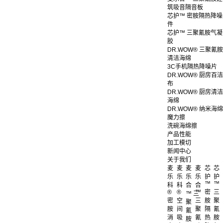
筑吸音隔音板
芯护™ 密胺隔热降噪
件
芯护™ 三聚氰胺气凝
胶
DR.WOW® 三聚氰胺
清洁海绵
3C手机隔热降噪片
DR.WOW® 厨房百洁
布
DR.WOW® 厨房清洁
海绵
DR.WOW® 纳米海绵
魔力擦
洗碗海绵擦
产品性能
加工模切
新闻中心
关于我们
麦
麦
麦
麦
芯
芯
乐
乐
乐
乐
护
护
™
™
科
科
合
合
®
®
™
密
三
™ 三
密
空
三
胺
聚
聚
胺
间
聚
隔
氰
氰
消
吸
氰
热
胺
胺