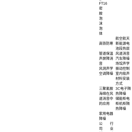
FT16
密
胺
泡
沫
泡
体
航空航天
高铁防寒
新能源电
池段热层
管道保温
风道消音
声屏障消
汽车降噪
音
场馆声学
风洞声学
振动控制
空调降噪
室内吸声
材料安装
方式
三聚氰胺
3C电子隔
海绵在风
热降噪
道消音中
储能柜电
的应用
柜机柜隔
热降噪
家用电器
降噪
公
行
司
业