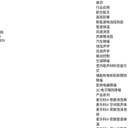
首页
行业应用
航空航天
高铁防寒
新能源电池段热层
管道保温
风道消音
简
/
声屏障消音
EN
汽车降噪
场馆声学
风洞声学
振动控制
空调降噪
室内吸声材料安装方
式
储能柜电柜机柜隔热
降噪
家用电器降噪
3C电子隔热降噪
产品系列
麦乐科® 密胺消音棉
麦乐科® 空间吸声体
麦乐科® 密胺泡沫泡
体
麦乐科® 密胺管道保
温