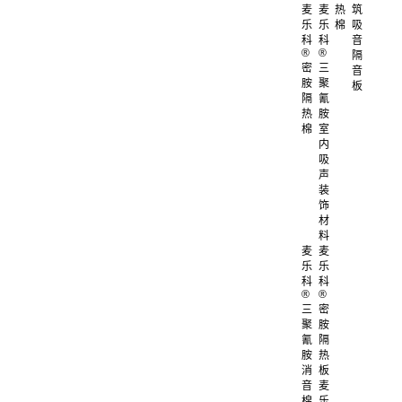
麦
麦
热
筑
乐
乐
棉
吸
科
科
音
®
®
隔
密
三
音
胺
聚
板
隔
氰
热
胺
棉
室
内
吸
声
装
饰
材
料
麦
麦
乐
乐
科
科
®
®
三
密
聚
胺
氰
隔
胺
热
消
板
音
麦
棉
乐