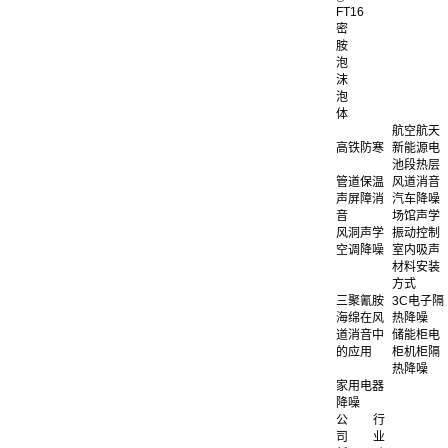
FT16
密
胺
泡
沫
泡
体
航空航天
高铁防寒
新能源电
池段热层
管道保温
风道消音
声屏障消
汽车降噪
音
场馆声学
风洞声学
振动控制
空调降噪
室内吸声
材料安装
方式
三聚氰胺
3C电子隔
海绵在风
热降噪
道消音中
储能柜电
的应用
柜机柜隔
热降噪
家用电器
降噪
公
行
司
业