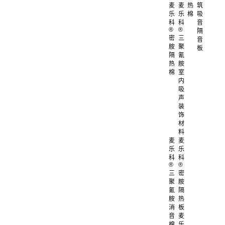
麦
麦
热
筑
乐
乐
棉
吸
科
科
音
®
®
隔
密
三
音
胺
聚
板
隔
氰
热
胺
棉
室
内
吸
声
装
饰
材
料
麦
麦
乐
乐
科
科
®
®
三
密
聚
胺
氰
隔
胺
热
消
板
音
麦
棉
乐