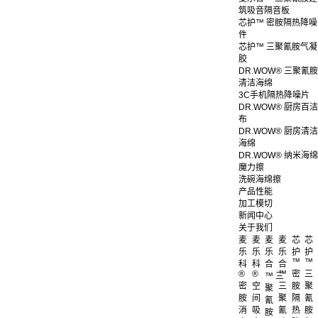
筑吸音隔音板
芯护™ 密胺隔热降噪
件
芯护™ 三聚氰胺气凝
胶
DR.WOW® 三聚氰胺
清洁海绵
3C手机隔热降噪片
DR.WOW® 厨房百洁
布
DR.WOW® 厨房清洁
海绵
DR.WOW® 纳米海绵
魔力擦
洗碗海绵擦
产品性能
加工模切
新闻中心
关于我们
麦
麦
麦
麦
芯
芯
乐
乐
乐
乐
护
护
™
™
科
科
合
合
®
®
™
密
三
™ 三
密
空
三
胺
聚
聚
胺
间
聚
隔
氰
氰
消
吸
氰
热
胺
胺