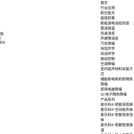
首页
行业应用
航空航天
高铁防寒
新能源电池段热层
管道保温
风道消音
简
/
声屏障消音
EN
汽车降噪
场馆声学
风洞声学
振动控制
空调降噪
室内吸声材料安装方
式
储能柜电柜机柜隔热
降噪
家用电器降噪
3C电子隔热降噪
产品系列
麦乐科® 密胺消音棉
麦乐科® 空间吸声体
麦乐科® 密胺泡沫泡
体
麦乐科® 密胺管道保
温