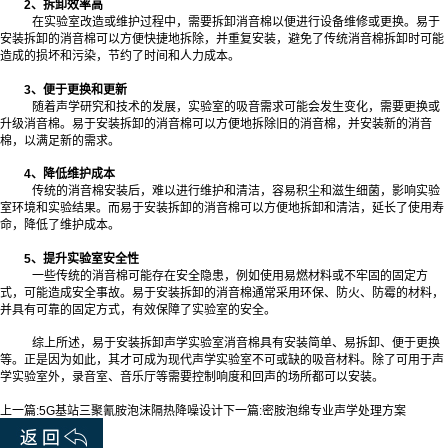
2、拆卸效率高
在实验室改造或维护过程中，需要拆卸消音棉以便进行设备维修或更换。易于
安装拆卸的消音棉可以方便快捷地拆除，并重复安装，避免了传统消音棉拆卸时可能
造成的损坏和污染，节约了时间和人力成本。
3、便于更换和更新
随着声学研究和技术的发展，实验室的吸音需求可能会发生变化，需要更换或
升级消音棉。易于安装拆卸的消音棉可以方便地拆除旧的消音棉，并安装新的消音
棉，以满足新的需求。
4、降低维护成本
传统的消音棉安装后，难以进行维护和清洁，容易积尘和滋生细菌，影响实验
室环境和实验结果。而易于安装拆卸的消音棉可以方便地拆卸和清洁，延长了使用寿
命，降低了维护成本。
5、提升实验室安全性
一些传统的消音棉可能存在安全隐患，例如使用易燃材料或不牢固的固定方
式，可能造成安全事故。易于安装拆卸的消音棉通常采用环保、防火、防霉的材料，
并具有可靠的固定方式，有效保障了实验室的安全。
综上所述，易于安装拆卸声学实验室消音棉具有安装简单、易拆卸、便于更换
等。正是因为如此，其才可成为现代声学实验室不可或缺的吸音材料。除了可用于声
学实验室外，录音室、音乐厅等需要控制响度和回声的场所都可以安装。
上一篇:
5G基站三聚氰胺泡沫隔热降噪设计
下一篇:
密胺泡绵专业声学处理方案