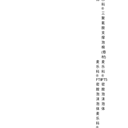
科
®
三
聚
氰
胺
支
撑
泡
棉
(卷
材)
麦
麦
乐
乐
科
科
®
®
FT8
FT5
密
密
胺
胺
泡
泡
沫
沫
泡
泡
体
体
麦
乐
科
®