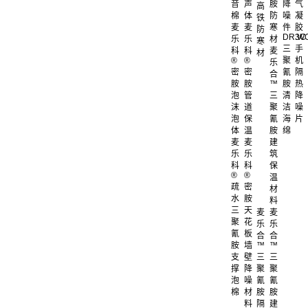
音
声
胺
降
气
高
棉
体
防
噪
凝
铁
麦
麦
寒
件
胶
防
DR.W
3C
乐
乐
材
寒
三
手
科
科
麦
材
®
®
聚
机
乐
密
密
氰
隔
合
胺
胺
™
胺
热
泡
管
三
清
降
沫
道
聚
洁
噪
泡
保
氰
海
片
体
温
胺
绵
麦
麦
建
乐
乐
筑
科
科
保
®
®
温
疏
密
材
水
胺
料
三
天
麦
麦
聚
花
乐
乐
氰
板
合
合
胺
墙
™
™
支
壁
三
三
撑
降
聚
聚
泡
噪
氰
氰
棉
材
胺
胺
料
隔
建