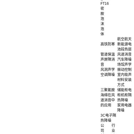
FT16
密
胺
泡
沫
泡
体
航空航天
高铁防寒
新能源电
池段热层
管道保温
风道消音
声屏障消
汽车降噪
音
场馆声学
风洞声学
振动控制
空调降噪
室内吸声
材料安装
方式
三聚氰胺
储能柜电
海绵在风
柜机柜隔
道消音中
热降噪
的应用
家用电器
降噪
3C电子隔
热降噪
公
行
司
业