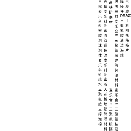
音
声
胺
降
气
高
棉
体
防
噪
凝
铁
麦
麦
寒
件
胶
防
DR.W
3C
乐
乐
材
寒
三
手
科
科
麦
材
®
®
聚
机
乐
密
密
氰
隔
合
胺
胺
™
胺
热
泡
管
三
清
降
沫
道
聚
洁
噪
泡
保
氰
海
片
体
温
胺
绵
麦
麦
建
乐
乐
筑
科
科
保
®
®
温
疏
密
材
水
胺
料
三
天
麦
麦
聚
花
乐
乐
氰
板
合
合
胺
墙
™
™
支
壁
三
三
撑
降
聚
聚
泡
噪
氰
氰
棉
材
胺
胺
料
隔
建