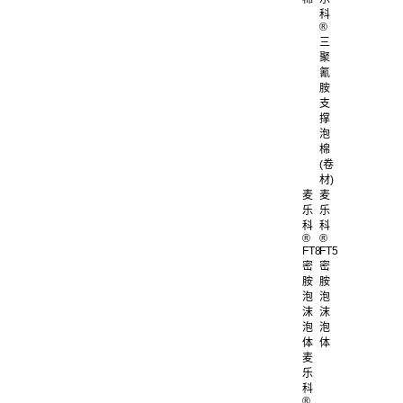
科
®
三
聚
氰
胺
支
撑
泡
棉
(卷
材)
麦
麦
乐
乐
科
科
®
®
FT8
FT5
密
密
胺
胺
泡
泡
沫
沫
泡
泡
体
体
麦
乐
科
®