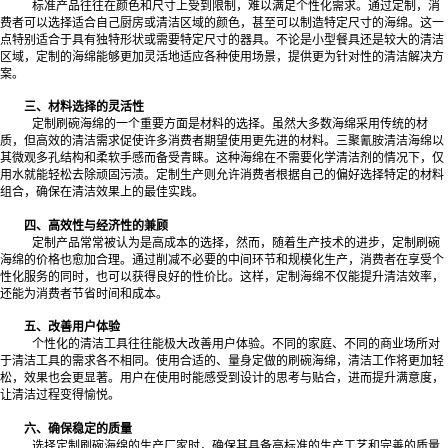
标准产品往往在颜色和尺寸上受到限制，难以满足个性化需求。通过定制，消
费者可以选择适合自己厨房或清洁区域的颜色，甚至可以制造特定尺寸的海绵。这一
点特别适合于具有独特形状或需要特定尺寸的器具。不论是小型餐具还是较大的清洁
区域，定制的海绵能够更加灵活地适应各种使用场景，提供更为针对性的清洁解决方
案。
三、材料选择的灵活性
定制刷碗海绵的一个重要方面是材料的选择。虽然大多数海绵采用传统的材
质，但高效的清洁需求促使许多消费者期望使用更先进的材料。三聚氰胺清洁海绵以
其微观多孔结构和柔软手感而备受青睐。这种海绵在不需要化学清洁剂的情况下，仅
用水就能轻松去除顽固污渍。定制生产则允许消费者根据自己的偏好选择特定的材料
组合，确保在清洁效果上的最佳实践。
四、高效性与经济性的兼顾
定制产品常常被认为是高成本的选择，然而，随着生产技术的进步，定制刷碗
海绵的价格也愈加合理。通过削减不必要的中间环节和规模化生产，消费者在享受个
性化服务的同时，也可以获得良好的性价比。这样，定制海绵不仅能提升清洁效率，
还能为消费者节省时间和成本。
五、改善用户体验
个性化的清洁工具往往能极大改善用户体验。不同的家庭、不同的商业场所对
于清洁工具的需求各不相同。使用合适的、量身定做的刷碗海绵，清洁工作将更加轻
松，效果也会更显著。用户在使用时能感受到设计的思考与贴合，进而提升满意度，
让清洁过程变得愉悦。
六、确保稳定的质量
选择定制刷碗海绵的生产厂家时，确保其具备高标准的生产工艺和完善的质量