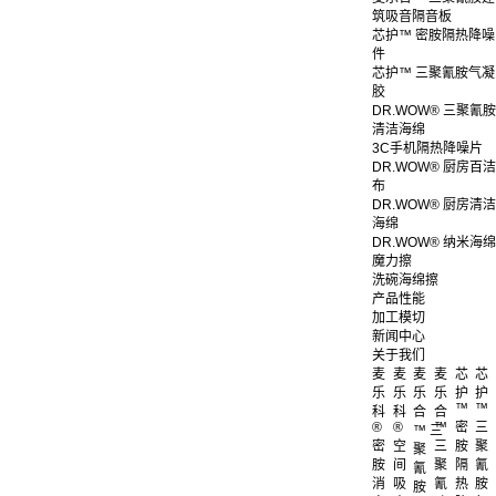
筑吸音隔音板
芯护™ 密胺隔热降噪
件
芯护™ 三聚氰胺气凝
胶
DR.WOW® 三聚氰胺
清洁海绵
3C手机隔热降噪片
DR.WOW® 厨房百洁
布
DR.WOW® 厨房清洁
海绵
DR.WOW® 纳米海绵
魔力擦
洗碗海绵擦
产品性能
加工模切
新闻中心
关于我们
麦
麦
麦
麦
芯
芯
乐
乐
乐
乐
护
护
™
™
科
科
合
合
®
®
™
密
三
™ 三
密
空
三
胺
聚
聚
胺
间
聚
隔
氰
氰
消
吸
氰
热
胺
胺