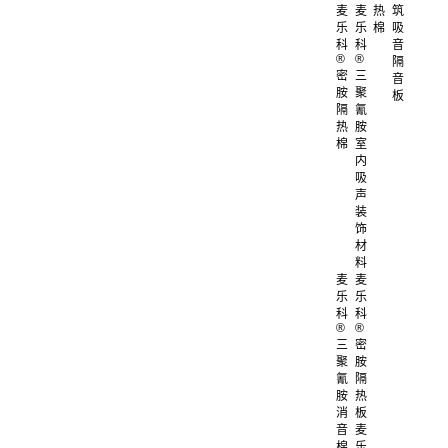
麦
麦
热
筑
乐
乐
棉
吸
科
科
音
®
®
隔
密
三
音
胺
聚
板
隔
氰
热
胺
棉
室
内
吸
声
装
饰
材
料
麦
麦
乐
乐
科
科
®
®
三
密
聚
胺
氰
隔
胺
热
消
板
音
麦
棉
乐