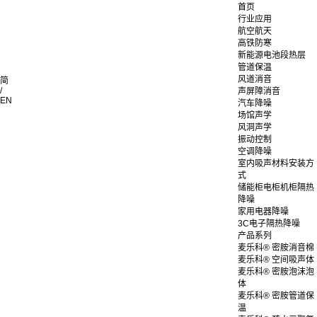
首页
行业应用
航空航天
高铁防寒
新能源电池段热层
管道保温
风道消音
简
/
声屏障消音
EN
汽车降噪
场馆声学
风洞声学
振动控制
空调降噪
室内吸声材料安装方
式
储能柜电柜机柜隔热
降噪
家用电器降噪
3C电子隔热降噪
产品系列
麦乐科® 密胺消音棉
麦乐科® 空间吸声体
麦乐科® 密胺泡沫泡
体
麦乐科® 密胺管道保
温