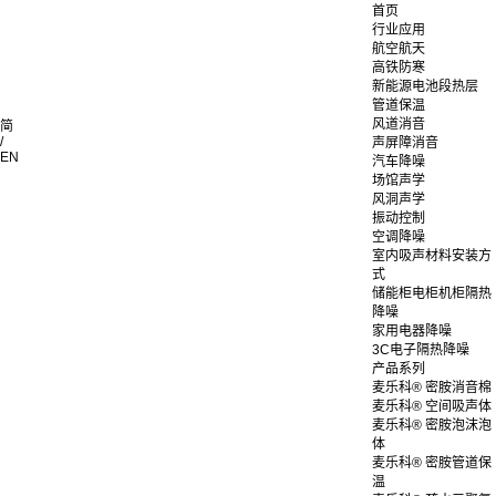
首页
行业应用
航空航天
高铁防寒
新能源电池段热层
管道保温
风道消音
简
/
声屏障消音
EN
汽车降噪
场馆声学
风洞声学
振动控制
空调降噪
室内吸声材料安装方
式
储能柜电柜机柜隔热
降噪
家用电器降噪
3C电子隔热降噪
产品系列
麦乐科® 密胺消音棉
麦乐科® 空间吸声体
麦乐科® 密胺泡沫泡
体
麦乐科® 密胺管道保
温