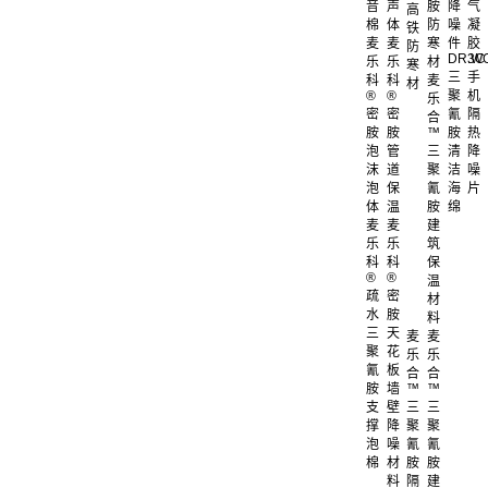
音
声
胺
降
气
高
棉
体
防
噪
凝
铁
麦
麦
寒
件
胶
防
DR.W
3C
乐
乐
材
寒
三
手
科
科
麦
材
®
®
聚
机
乐
密
密
氰
隔
合
胺
胺
™
胺
热
泡
管
三
清
降
沫
道
聚
洁
噪
泡
保
氰
海
片
体
温
胺
绵
麦
麦
建
乐
乐
筑
科
科
保
®
®
温
疏
密
材
水
胺
料
三
天
麦
麦
聚
花
乐
乐
氰
板
合
合
胺
墙
™
™
支
壁
三
三
撑
降
聚
聚
泡
噪
氰
氰
棉
材
胺
胺
料
隔
建