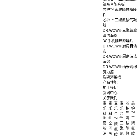
筑吸音隔音板
芯护™ 密胺隔热降噪
件
芯护™ 三聚氰胺气凝
胶
DR.WOW® 三聚氰胺
清洁海绵
3C手机隔热降噪片
DR.WOW® 厨房百洁
布
DR.WOW® 厨房清洁
海绵
DR.WOW® 纳米海绵
魔力擦
洗碗海绵擦
产品性能
加工模切
新闻中心
关于我们
麦
麦
麦
麦
芯
芯
乐
乐
乐
乐
护
护
™
™
科
科
合
合
®
®
™
密
三
™ 三
密
空
三
胺
聚
聚
胺
间
聚
隔
氰
氰
消
吸
氰
热
胺
胺