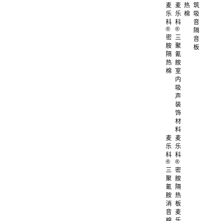
麦
麦
热
筑
乐
乐
棉
吸
科
科
音
®
®
隔
密
三
音
胺
聚
板
隔
氰
热
胺
棉
室
内
吸
声
装
饰
材
料
麦
麦
乐
乐
科
科
®
®
三
密
聚
胺
氰
隔
胺
热
消
板
音
麦
棉
乐