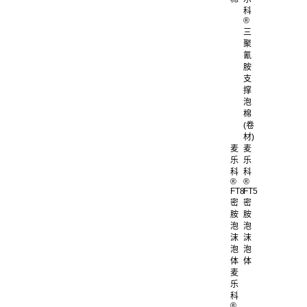
科
®
三
聚
氰
胺
支
撑
泡
棉
(卷
材)
麦
麦
乐
乐
科
科
®
®
FT8
FT5
密
密
胺
胺
泡
泡
沫
沫
泡
泡
体
体
麦
乐
科
®