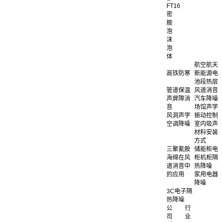
FT16
密
胺
泡
沫
泡
体
航空航天
高铁防寒
新能源电
池段热层
管道保温
风道消音
声屏障消
汽车降噪
音
场馆声学
风洞声学
振动控制
空调降噪
室内吸声
材料安装
方式
三聚氰胺
储能柜电
海绵在风
柜机柜隔
道消音中
热降噪
的应用
家用电器
降噪
3C电子隔
热降噪
公
行
司
业