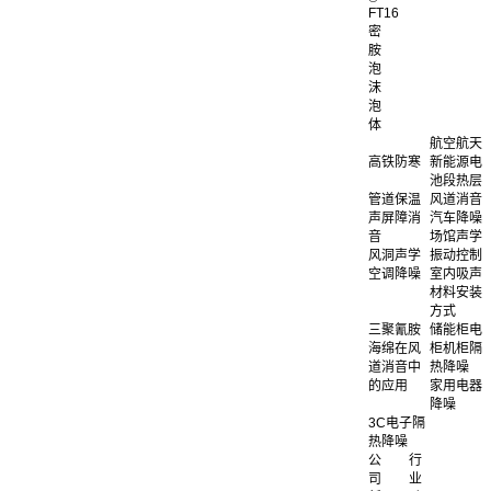
FT16
密
胺
泡
沫
泡
体
航空航天
高铁防寒
新能源电
池段热层
管道保温
风道消音
声屏障消
汽车降噪
音
场馆声学
风洞声学
振动控制
空调降噪
室内吸声
材料安装
方式
三聚氰胺
储能柜电
海绵在风
柜机柜隔
道消音中
热降噪
的应用
家用电器
降噪
3C电子隔
热降噪
公
行
司
业