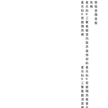
麦
麦
热
筑
乐
乐
棉
吸
科
科
音
®
®
隔
密
三
音
胺
聚
板
隔
氰
热
胺
棉
室
内
吸
声
装
饰
材
料
麦
麦
乐
乐
科
科
®
®
三
密
聚
胺
氰
隔
胺
热
消
板
音
麦
棉
乐