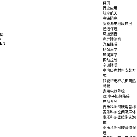
首页
行业应用
航空航天
高铁防寒
新能源电池段热层
管道保温
风道消音
简
/
声屏障消音
EN
汽车降噪
场馆声学
风洞声学
振动控制
空调降噪
室内吸声材料安装方
式
储能柜电柜机柜隔热
降噪
家用电器降噪
3C电子隔热降噪
产品系列
麦乐科® 密胺消音棉
麦乐科® 空间吸声体
麦乐科® 密胺泡沫泡
体
麦乐科® 密胺管道保
温