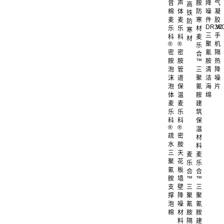
音
声
胺
降
气
高
棉
体
防
噪
凝
铁
麦
麦
寒
件
胶
防
DR.W
3C
乐
乐
材
寒
三
手
科
科
麦
材
®
®
聚
机
乐
密
密
氰
隔
合
胺
胺
™
胺
热
泡
管
三
清
降
沫
道
聚
洁
噪
泡
保
氰
海
片
体
温
胺
绵
麦
麦
建
乐
乐
筑
科
科
保
®
®
温
疏
密
材
水
胺
料
三
天
麦
麦
聚
花
乐
乐
氰
板
合
合
胺
墙
™
™
支
壁
三
三
撑
降
聚
聚
泡
噪
氰
氰
棉
材
胺
胺
料
隔
建