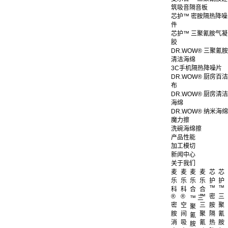
筑吸音隔音板
芯护™ 密胺隔热降噪
件
芯护™ 三聚氰胺气凝
胶
DR.WOW® 三聚氰胺
清洁海绵
3C手机隔热降噪片
DR.WOW® 厨房百洁
布
DR.WOW® 厨房清洁
海绵
DR.WOW® 纳米海绵
魔力擦
洗碗海绵擦
产品性能
加工模切
新闻中心
关于我们
麦
麦
麦
麦
芯
芯
乐
乐
乐
乐
护
护
™
™
科
科
合
合
®
®
™
密
三
™ 三
密
空
三
胺
聚
聚
胺
间
聚
隔
氰
氰
消
吸
氰
热
胺
胺