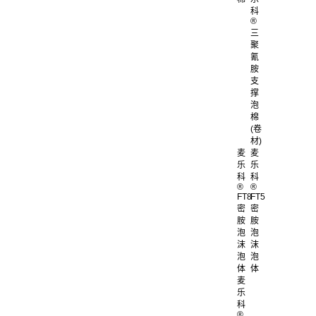
科
®
三
聚
氰
胺
支
撑
泡
棉
(卷
材)
麦
麦
乐
乐
科
科
®
®
FT8
FT5
密
密
胺
胺
泡
泡
沫
沫
泡
泡
体
体
麦
乐
科
®