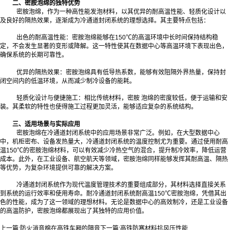
二、密胺泡绵的独特优势
密胺泡绵，作为一种高性能发泡材料，以其优异的耐高温性能、轻质化设计以
及良好的隔热效果，逐渐成为冷通道封闭系统的理想选择。其主要特点包括：
出色的耐高温性能：密胺泡绵能够在150℃的高温环境中长时间保持结构稳
定，不会发生显著的变形或降解。这一特性使其在数据中心等高温环境下表现出色，
确保系统的长期可靠性。
优异的隔热效果：密胺泡绵具有低导热系数，能够有效阻隔外界热量，保持封
闭空间内的低温环境，从而减少制冷设备的能耗。
轻质化设计与便捷施工：相比传统材料，密胺 泡绵的密度较低，便于运输和安
装。其柔软的特性也使得施工过程更加灵活，能够适应复杂的系统结构。
三、适用场景与实际应用
密胺泡绵在冷通道封闭系统中的应用场景非常广泛。例如，在大型数据中心
中，机柜密布、设备发热量大，冷通道封闭系统的温度控制尤为重要。通过使用耐高
温150℃的密胺泡绵材料，可以有效减少冷热空气的混合，提升制冷效率，降低运营
成本。此外，在工业设备、航空航天等领域，密胺泡绵同样能够发挥其耐高温、隔热
等优势，为复杂环境提供可靠的解决方案。
冷通道封闭系统作为现代温度管理技术的重要组成部分，其材料选择直接关系
到系统的运行效率和使用寿命。耐冷通道封闭系统耐高温150℃密胺泡绵，凭借其出
色的性能，成为了这一领域的理想材料。无论是数据中心的高效制冷，还是工业设备
的高温防护，密胺泡绵都展现出了其独特的应用价值。
上一篇:
防火消音棉在高铁车厢的隔音
下一篇:
高铁防寒材料抗风压性能