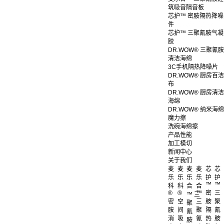
筑吸音隔音板
芯护™ 密胺隔热降噪
件
芯护™ 三聚氰胺气凝
胶
DR.WOW® 三聚氰胺
清洁海绵
3C手机隔热降噪片
DR.WOW® 厨房百洁
布
DR.WOW® 厨房清洁
海绵
DR.WOW® 纳米海绵
魔力擦
洗碗海绵擦
产品性能
加工模切
新闻中心
关于我们
麦
麦
麦
麦
芯
芯
乐
乐
乐
乐
护
护
™
™
科
科
合
合
®
®
™
密
三
™ 三
密
空
三
胺
聚
聚
胺
间
聚
隔
氰
氰
消
吸
氰
热
胺
胺