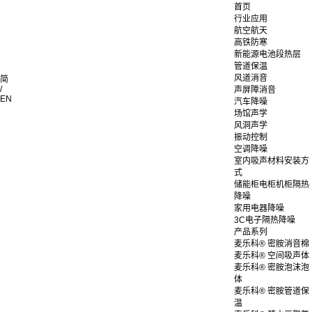
首页
行业应用
航空航天
高铁防寒
新能源电池段热层
管道保温
风道消音
简
/
声屏障消音
EN
汽车降噪
场馆声学
风洞声学
振动控制
空调降噪
室内吸声材料安装方
式
储能柜电柜机柜隔热
降噪
家用电器降噪
3C电子隔热降噪
产品系列
麦乐科® 密胺消音棉
麦乐科® 空间吸声体
麦乐科® 密胺泡沫泡
体
麦乐科® 密胺管道保
温