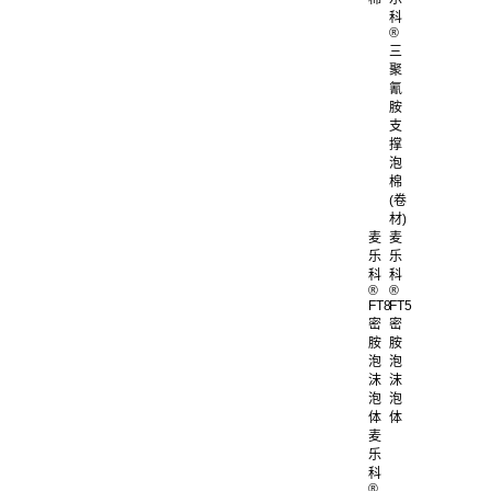
科
®
三
聚
氰
胺
支
撑
泡
棉
(卷
材)
麦
麦
乐
乐
科
科
®
®
FT8
FT5
密
密
胺
胺
泡
泡
沫
沫
泡
泡
体
体
麦
乐
科
®