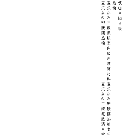
麦
麦
热
筑
乐
乐
棉
吸
科
科
音
®
®
隔
密
三
音
胺
聚
板
隔
氰
热
胺
棉
室
内
吸
声
装
饰
材
料
麦
麦
乐
乐
科
科
®
®
三
密
聚
胺
氰
隔
胺
热
消
板
音
麦
棉
乐