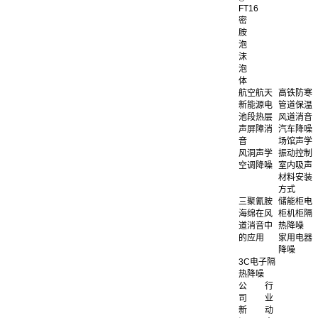
FT16
密
胺
泡
沫
泡
体
航空航天
高铁防寒
新能源电
管道保温
池段热层
风道消音
声屏障消
汽车降噪
音
场馆声学
风洞声学
振动控制
空调降噪
室内吸声
材料安装
方式
三聚氰胺
储能柜电
海绵在风
柜机柜隔
道消音中
热降噪
的应用
家用电器
降噪
3C电子隔
热降噪
公
行
司
业
新
动