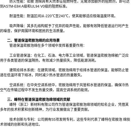
防火性能：密胺 泡绵具有天然本征阻燃特性，无需添加额外的阻燃剂，即可达
到ASTM-E84 A级和UL94 V0级的阻燃标准。
耐温性能：耐温区间从-220℃至240℃，使其能够适应极端温度环境。
吸声降噪：其多孔结构赋予了优异的吸声性能，能够有效降低管道运行时产生
的噪音，保护周围环境和居民的生活质量。
二、管道保温密胺泡绵的应用场景
管道保温密胺泡绵在多个领域中发挥着重要作用：
工业管道保温：在化工、石油、电力等工业领域，管道保温密胺泡绵被广泛应
用于各类管道的保温隔热，有效减少热量损失，降低能源消耗。
建筑给排水系统：在建筑领域，密胺泡绵用于给排水管道的保温，能够防止管
道在低温环境下结冰，同时减少热水管道的热量散失。
空调系统：在中央空调系统中，密胺泡绵用于风管和水管道的保温，确保冷热
空气在传输过程中不发生热量交换，提高空调系统的能效。
三、峰特在管道保温密胺泡绵领域的贡献
峰特（浙江）新材料有限公司作为管道保温密胺泡绵领域的知名企业，凭借其
多年的技术积累和创新精神，为行业发展做出了重要贡献。
技术创新与专利：公司拥有55项发明专利，这些专利代表了峰特在密胺泡 绵技
术领域的创新和先进地位。