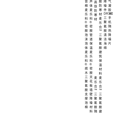
音
声
胺
降
气
高
棉
体
防
噪
凝
铁
麦
麦
寒
件
胶
防
DR.W
3C
乐
乐
材
寒
三
手
科
科
麦
材
®
®
聚
机
乐
密
密
氰
隔
合
胺
胺
™
胺
热
泡
管
三
清
降
沫
道
聚
洁
噪
泡
保
氰
海
片
体
温
胺
绵
麦
麦
建
乐
乐
筑
科
科
保
®
®
温
疏
密
材
水
胺
料
三
天
麦
麦
聚
花
乐
乐
氰
板
合
合
胺
墙
™
™
支
壁
三
三
撑
降
聚
聚
泡
噪
氰
氰
棉
材
胺
胺
料
隔
建