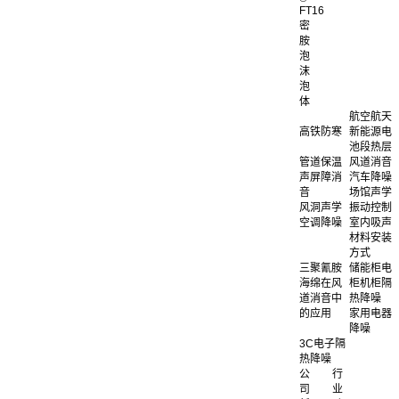
FT16
密
胺
泡
沫
泡
体
航空航天
高铁防寒
新能源电
池段热层
管道保温
风道消音
声屏障消
汽车降噪
音
场馆声学
风洞声学
振动控制
空调降噪
室内吸声
材料安装
方式
三聚氰胺
储能柜电
海绵在风
柜机柜隔
道消音中
热降噪
的应用
家用电器
降噪
3C电子隔
热降噪
公
行
司
业