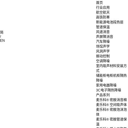
首页
行业应用
航空航天
高铁防寒
新能源电池段热层
管道保温
风道消音
简
/
声屏障消音
EN
汽车降噪
场馆声学
风洞声学
振动控制
空调降噪
室内吸声材料安装方
式
储能柜电柜机柜隔热
降噪
家用电器降噪
3C电子隔热降噪
产品系列
麦乐科® 密胺消音棉
麦乐科® 空间吸声体
麦乐科® 密胺泡沫泡
体
麦乐科® 密胺管道保
温