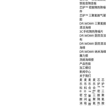
筑吸音隔音板
芯护™ 密胺隔热降噪
件
芯护™ 三聚氰胺气凝
胶
DR.WOW® 三聚氰胺
清洁海绵
3C手机隔热降噪片
DR.WOW® 厨房百洁
布
DR.WOW® 厨房清洁
海绵
DR.WOW® 纳米海绵
魔力擦
洗碗海绵擦
产品性能
加工模切
新闻中心
关于我们
麦
麦
麦
麦
芯
芯
乐
乐
乐
乐
护
护
™
™
科
科
合
合
®
®
™
密
三
™ 三
密
空
三
胺
聚
聚
胺
间
聚
隔
氰
氰
消
吸
氰
热
胺
胺