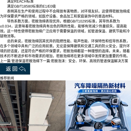
满足REACH标准
满足GB/T18580标准的E1/E0级
表明其在生产和使用过程中不会释放有害物质，对环境友好。这使得密胺泡绵成
为环保要求严格的领域，如医疗设备、食品加工和家庭装饰中的首选材料。
导热系数方面，密胺泡绵表现优异。根据GB/T10295标准，其导热系数为
≤0.034，这意味着密胺泡绵具有出色的隔热性能，能够有效减少热量损失，提高能
效。这一特性使得密胺泡绵广泛应用于需要保温的领域，如管道保温、建筑节能和冷
链物流等。
总的来说，密胺泡绵因其优异的阻燃性能、吸声性能、环保特性和低导热系数，
在多个领域中具有广泛的应用前景。无论是保障建筑和交通工具的防火安全，提升环
境的舒适度，还是符合严格的环保要求，密胺泡绵都是一种理想的选择。未来，随着
技术的不断进步和市场需求的增加，密胺泡绵将在更多领域中发挥更加重要的作用。
上一篇:
管道保温密胺泡绵
下一篇:
密胺泡沫：安全、环保、高效的管道保温解决方案
推荐新闻