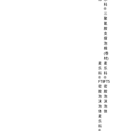
科
®
三
聚
氰
胺
支
撑
泡
棉
(卷
材)
麦
麦
乐
乐
科
科
®
®
FT8
FT5
密
密
胺
胺
泡
泡
沫
沫
泡
泡
体
体
麦
乐
科
®