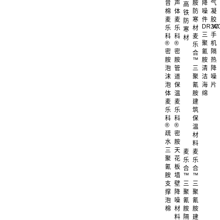
音
声
胺
降
气
高
棉
体
防
噪
凝
铁
麦
麦
寒
件
胶
防
DR.W
3C
乐
乐
材
寒
三
手
科
科
麦
材
®
®
聚
机
乐
密
密
氰
隔
合
胺
胺
™
胺
热
泡
管
三
清
降
沫
道
聚
洁
噪
泡
保
氰
海
片
体
温
胺
绵
麦
麦
建
乐
乐
筑
科
科
保
®
®
温
疏
密
材
水
胺
料
三
天
麦
麦
聚
花
乐
乐
氰
板
合
合
胺
墙
™
™
支
壁
三
三
撑
降
聚
聚
泡
噪
氰
氰
棉
材
胺
胺
料
隔
建