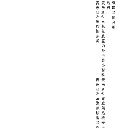
麦
麦
热
筑
乐
乐
棉
吸
科
科
音
®
®
隔
密
三
音
胺
聚
板
隔
氰
热
胺
棉
室
内
吸
声
装
饰
材
料
麦
麦
乐
乐
科
科
®
®
三
密
聚
胺
氰
隔
胺
热
消
板
音
麦
棉
乐