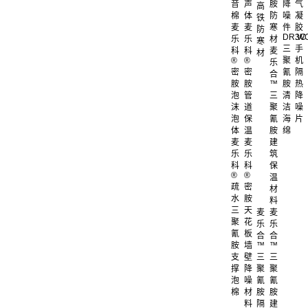
音
声
胺
降
气
高
棉
体
防
噪
凝
铁
麦
麦
寒
件
胶
防
DR.W
3C
乐
乐
材
寒
三
手
科
科
麦
材
®
®
聚
机
乐
密
密
氰
隔
合
胺
胺
™
胺
热
泡
管
三
清
降
沫
道
聚
洁
噪
泡
保
氰
海
片
体
温
胺
绵
麦
麦
建
乐
乐
筑
科
科
保
®
®
温
疏
密
材
水
胺
料
三
天
麦
麦
聚
花
乐
乐
氰
板
合
合
胺
墙
™
™
支
壁
三
三
撑
降
聚
聚
泡
噪
氰
氰
棉
材
胺
胺
料
隔
建