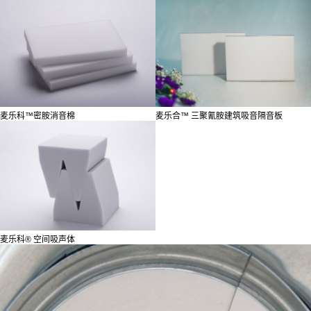
麦乐科™密胺消音棉
麦乐合™ 三聚氰胺建筑吸音隔音板
麦乐科®️ 空间吸声体