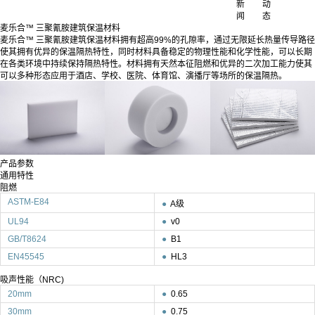
新
动
闻
态
麦乐合™ 三聚氰胺建筑保温材料
麦乐合™ 三聚氰胺建筑保温材料拥有超高99%的孔隙率，通过无限延长热量传导路径
使其拥有优异的保温隔热特性，同时材料具备稳定的物理性能和化学性能，可以长期
在各类环境中持续保持隔热特性。材料拥有天然本征阻燃和优异的二次加工能力使其
可以多种形态应用于酒店、学校、医院、体育馆、演播厅等场所的保温隔热。
产品参数
通用特性
阻燃
ASTM-E84
●
A级
UL94
●
v0
GB/T8624
●
B1
EN45545
●
HL3
吸声性能（NRC)
20mm
●
0.65
30mm
●
0.75