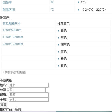
%
●
≥50
回弹率
耐温区间
℃
●
（-240℃—220℃）
推荐尺寸
常见规格尺寸
推荐颜色
1250*500mm
●
白色
1250*1250mm
●
灰色
2500*1250mm
●
深灰色
●
蓝色
●
粉色
●
黄色
* 等其他定制规格
免费咨询
姓名：
公司
邮箱：
手机：
推荐产品、新闻