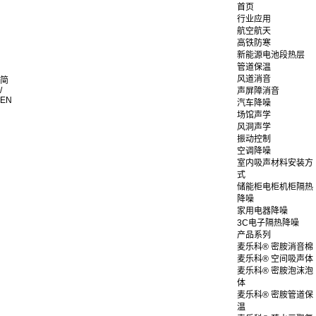
首页
行业应用
航空航天
高铁防寒
新能源电池段热层
管道保温
风道消音
简
/
声屏障消音
EN
汽车降噪
场馆声学
风洞声学
振动控制
空调降噪
室内吸声材料安装方
式
储能柜电柜机柜隔热
降噪
家用电器降噪
3C电子隔热降噪
产品系列
麦乐科® 密胺消音棉
麦乐科® 空间吸声体
麦乐科® 密胺泡沫泡
体
麦乐科® 密胺管道保
温