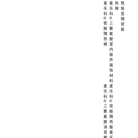
麦
麦
热
筑
乐
乐
棉
吸
科
科
音
®
®
隔
密
三
音
胺
聚
板
隔
氰
热
胺
棉
室
内
吸
声
装
饰
材
料
麦
麦
乐
乐
科
科
®
®
三
密
聚
胺
氰
隔
胺
热
消
板
音
麦
棉
乐