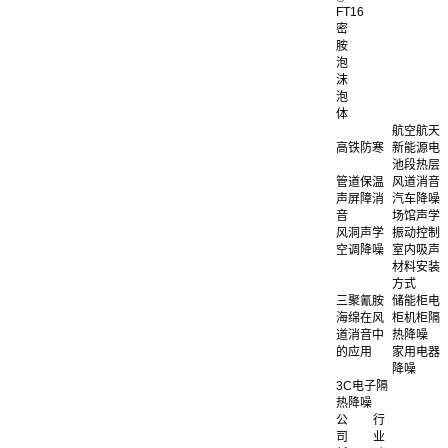
FT16
密
胺
泡
沫
泡
体
航空航天
高铁防寒
新能源电
池段热层
管道保温
风道消音
声屏障消
汽车降噪
音
场馆声学
风洞声学
振动控制
空调降噪
室内吸声
材料安装
方式
三聚氰胺
储能柜电
海绵在风
柜机柜隔
道消音中
热降噪
的应用
家用电器
降噪
3C电子隔
热降噪
公
行
司
业