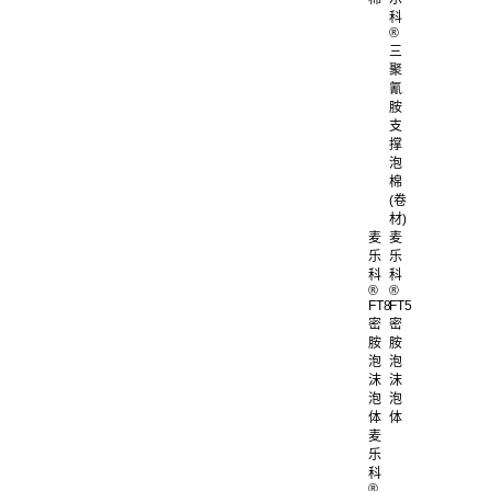
科
®
三
聚
氰
胺
支
撑
泡
棉
(卷
材)
麦
麦
乐
乐
科
科
®
®
FT8
FT5
密
密
胺
胺
泡
泡
沫
沫
泡
泡
体
体
麦
乐
科
®