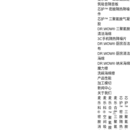
筑吸音隔音板
芯护™ 密胺隔热降噪
件
芯护™ 三聚氰胺气凝
胶
DR.WOW® 三聚氰胺
清洁海绵
3C手机隔热降噪片
DR.WOW® 厨房百洁
布
DR.WOW® 厨房清洁
海绵
DR.WOW® 纳米海绵
魔力擦
洗碗海绵擦
产品性能
加工模切
新闻中心
关于我们
麦
麦
麦
麦
芯
芯
乐
乐
乐
乐
护
护
™
™
科
科
合
合
®
®
™
密
三
™ 三
密
空
三
胺
聚
聚
胺
间
聚
隔
氰
氰
消
吸
氰
热
胺
胺