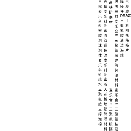
音
声
胺
降
气
高
棉
体
防
噪
凝
铁
麦
麦
寒
件
胶
防
DR.W
3C
乐
乐
材
寒
三
手
科
科
麦
材
®
®
聚
机
乐
密
密
氰
隔
合
胺
胺
™
胺
热
泡
管
三
清
降
沫
道
聚
洁
噪
泡
保
氰
海
片
体
温
胺
绵
麦
麦
建
乐
乐
筑
科
科
保
®
®
温
疏
密
材
水
胺
料
三
天
麦
麦
聚
花
乐
乐
氰
板
合
合
胺
墙
™
™
支
壁
三
三
撑
降
聚
聚
泡
噪
氰
氰
棉
材
胺
胺
料
隔
建