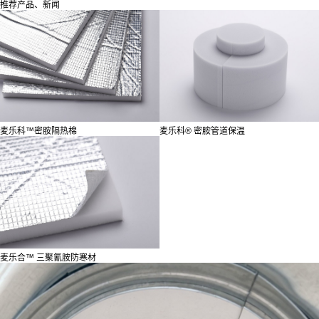
推荐产品、新闻
麦乐科™密胺隔热棉
麦乐科®️ 密胺管道保温
麦乐合™ 三聚氰胺防寒材