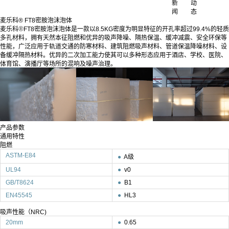
新
动
闻
态
麦乐科® FT8密胺泡沫泡体
®
麦乐科
FT8密胺泡沫泡体是一款以8.5KG密度为明显特征的开孔率超过99.4%的轻质
多孔材料，拥有天然本征阻燃和优异的吸声降噪、隔热保温、缓冲减震、安全环保等
性能，广泛应用于轨道交通的防寒材料、建筑阻燃吸声材料、管道保温降噪材料、设
备缓冲隔热材料。优异的二次加工能力使其可以多种形态应用于酒店、学校、医院、
体育馆、演播厅等场所的混响及噪声治理。
产品参数
通用特性
阻燃
ASTM-E84
●
A级
UL94
●
v0
GB/T8624
●
B1
EN45545
●
HL3
吸声性能（NRC)
20mm
●
0.65