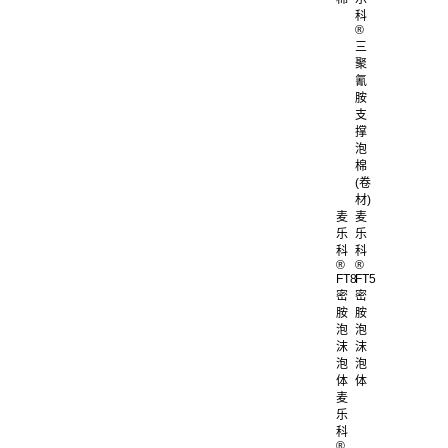
科
®
三
聚
氰
胺
支
撑
泡
棉
(卷
材)
麦
麦
乐
乐
科
科
®
®
FT8
FT5
密
密
胺
胺
泡
泡
沫
沫
泡
泡
体
体
麦
乐
科
®