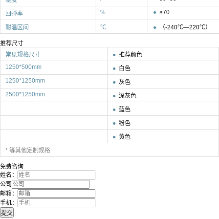
%
●
≥70
回弹率
耐温区间
℃
●
（-240℃—220℃）
推荐尺寸
常见规格尺寸
●
推荐颜色
1250*500mm
●
白色
1250*1250mm
●
灰色
2500*1250mm
●
深灰色
●
蓝色
●
粉色
●
黄色
* 等其他定制规格
免费咨询
姓名：
公司
邮箱：
手机：