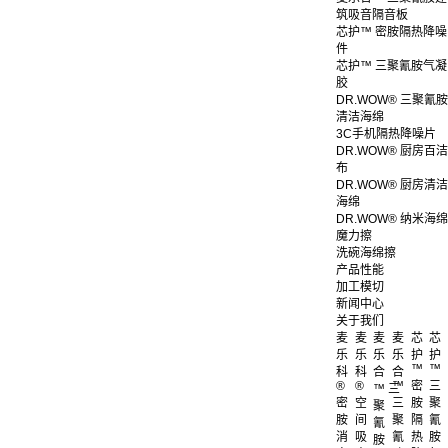
筑吸音隔音板
芯护™ 密胺隔热降噪
件
芯护™ 三聚氰胺气凝
胶
DR.WOW® 三聚氰胺
清洁海绵
3C手机隔热降噪片
DR.WOW® 厨房百洁
布
DR.WOW® 厨房清洁
海绵
DR.WOW® 纳米海绵
魔力擦
洗碗海绵擦
产品性能
加工模切
新闻中心
关于我们
麦
麦
麦
麦
芯
芯
乐
乐
乐
乐
护
护
™
™
科
科
合
合
®
®
™
密
三
™ 三
密
空
三
胺
聚
聚
胺
间
聚
隔
氰
氰
消
吸
氰
热
胺
胺