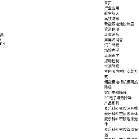
首页
行业应用
航空航天
高铁防寒
新能源电池段热层
管道保温
风道消音
简
/
声屏障消音
EN
汽车降噪
场馆声学
风洞声学
振动控制
空调降噪
室内吸声材料安装方
式
储能柜电柜机柜隔热
降噪
家用电器降噪
3C电子隔热降噪
产品系列
麦乐科® 密胺消音棉
麦乐科® 空间吸声体
麦乐科® 密胺泡沫泡
体
麦乐科® 密胺管道保
温