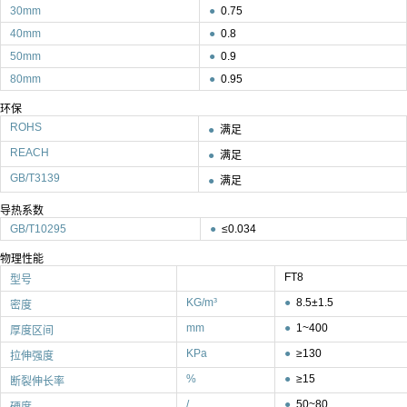
30mm
●
0.75
40mm
●
0.8
50mm
●
0.9
80mm
●
0.95
环保
ROHS
●
满足
REACH
●
满足
GB/T3139
●
满足
导热系数
GB/T10295
●
≤0.034
物理性能
FT8
型号
KG/m³
●
8.5±1.5
密度
mm
●
1~400
厚度区间
KPa
●
≥130
拉伸强度
%
●
≥15
断裂伸长率
/
●
50~80
硬度