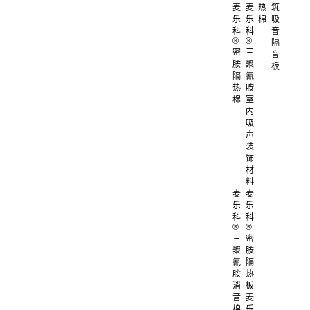
麦
麦
热
筑
乐
乐
棉
吸
科
科
音
®
®
隔
密
三
音
胺
聚
板
隔
氰
热
胺
棉
室
内
吸
声
装
饰
材
料
麦
麦
乐
乐
科
科
®
®
三
密
聚
胺
氰
隔
胺
热
消
板
音
麦
棉
乐