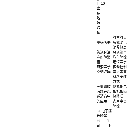
FT16
密
胺
泡
沫
泡
体
航空航天
高铁防寒
新能源电
池段热层
管道保温
风道消音
声屏障消
汽车降噪
音
场馆声学
风洞声学
振动控制
空调降噪
室内吸声
材料安装
方式
三聚氰胺
储能柜电
海绵在风
柜机柜隔
道消音中
热降噪
的应用
家用电器
降噪
3C电子隔
热降噪
公
行
司
业