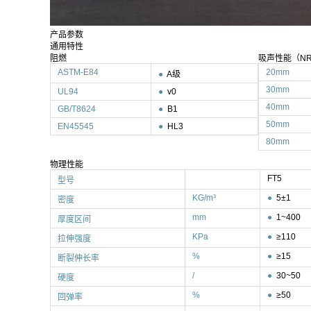
产品参数
通用特性
阻燃
吸声性能（NR
ASTM-E84
20mm
●
A级
30mm
UL94
●
v0
40mm
GB/T8624
●
B1
50mm
EN45545
●
HL3
80mm
物理性能
FT5
型号
KG/m³
●
5±1
密度
mm
●
1~400
厚度区间
KPa
●
≥110
拉伸强度
%
●
≥15
断裂伸长率
/
●
30~50
硬度
%
●
≥50
回弹率