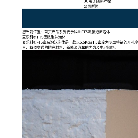
3C电子隔热降噪
公司新闻
您当前位置：
首页
产品系列
麦乐科® FT5密胺泡沫泡体
麦乐科® FT5密胺泡沫泡体
®
麦乐科
FT5密胺泡沫泡体是一款以5.5KG±1.5密度为明显特征
音、轨道交通的防寒材料、新能源汽车的内饰及电池隔热。