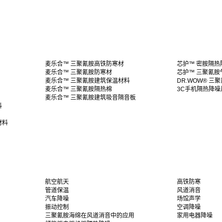
麦乐合™ 三聚氰胺高铁防寒材
芯护™ 密胺隔热
麦乐合™ 三聚氰胺防寒材
芯护™ 三聚氰胺
麦乐合™ 三聚氰胺建筑保温材料
DR.WOW® 三
麦乐合™ 三聚氰胺隔热棉
3C手机隔热降噪
麦乐合™ 三聚氰胺建筑吸音隔音板
料
材料
航空航天
高铁防寒
管道保温
风道消音
汽车降噪
场馆声学
振动控制
空调降噪
三聚氰胺海绵在风道消音中的应用
家用电器降噪