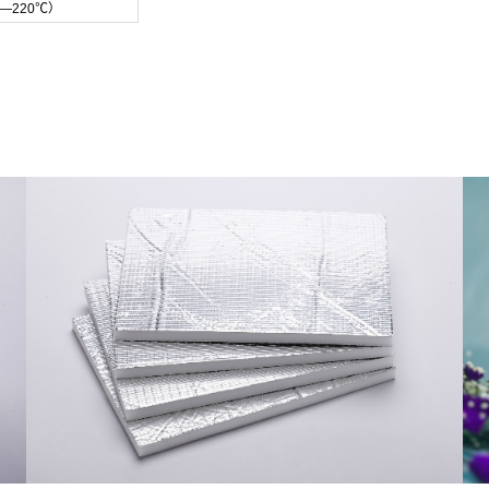
℃—220℃）