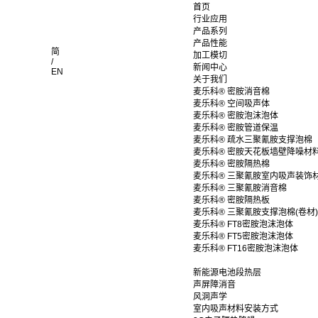
首页
行业应用
产品系列
产品性能
简
加工模切
/
新闻中心
EN
关于我们
麦乐科® 密胺消音棉
麦乐科® 空间吸声体
麦乐科® 密胺泡沫泡体
麦乐科® 密胺管道保温
麦乐科® 疏水三聚氰胺支撑泡棉
麦乐科® 密胺天花板墙壁降噪材
麦乐科® 密胺隔热棉
麦乐科® 三聚氰胺室内吸声装饰
麦乐科® 三聚氰胺消音棉
麦乐科® 密胺隔热板
麦乐科® 三聚氰胺支撑泡棉(卷材)
麦乐科® FT8密胺泡沫泡体
麦乐科® FT5密胺泡沫泡体
麦乐科® FT16密胺泡沫泡体
新能源电池段热层
声屏障消音
风洞声学
室内吸声材料安装方式