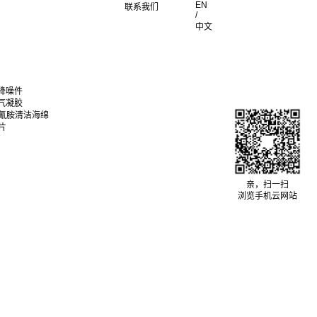
EN
联系我们
/
中文
降噪件
气凝胶
聚氰胺清洁海绵
片
亲，扫一扫
浏览手机云网站