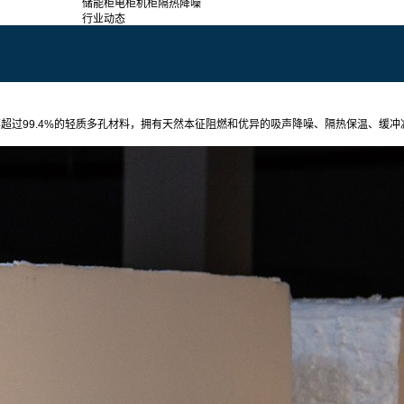
储能柜电柜机柜隔热降噪
行业动态
的开孔率超过99.4%的轻质多孔材料，拥有天然本征阻燃和优异的吸声降噪、隔热保温