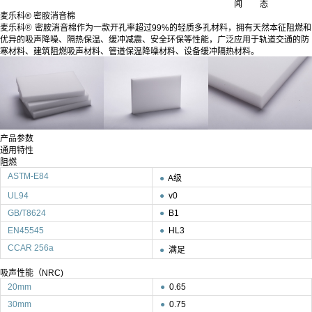
闻
态
麦乐科® 密胺消音棉
®
麦乐科
密胺消音棉作为一款开孔率超过99%的轻质多孔材料，拥有天然本征阻燃和
优异的吸声降噪、隔热保温、缓冲减震、安全环保等性能，广泛应用于轨道交通的防
寒材料、建筑阻燃吸声材料、管道保温降噪材料、设备缓冲隔热材料。
产品参数
通用特性
阻燃
ASTM-E84
●
A级
UL94
●
v0
GB/T8624
●
B1
EN45545
●
HL3
CCAR 256a
●
满足
吸声性能（NRC)
20mm
●
0.65
30mm
●
0.75