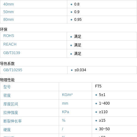
40mm
●
0.8
50mm
●
0.9
80mm
●
0.95
环保
ROHS
●
满足
REACH
●
满足
GB/T3139
●
满足
导热系数
GB/T10295
●
≤0.034
物理性能
FT5
型号
KG/m³
●
5±1
密度
mm
●
1~400
厚度区间
KPa
●
≥110
拉伸强度
%
●
≥15
断裂伸长率
/
●
30~50
硬度