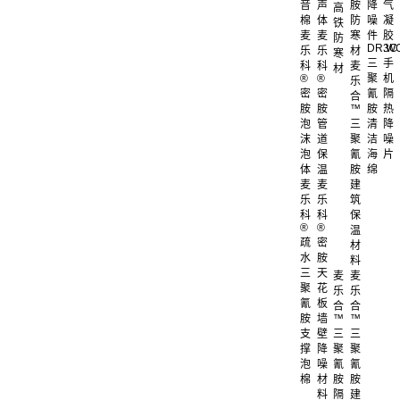
音
声
胺
降
气
高
棉
体
防
噪
凝
铁
麦
麦
寒
件
胶
防
DR.W
3C
乐
乐
材
寒
三
手
科
科
麦
材
®
®
聚
机
乐
密
密
氰
隔
合
胺
胺
™
胺
热
泡
管
三
清
降
沫
道
聚
洁
噪
泡
保
氰
海
片
体
温
胺
绵
麦
麦
建
乐
乐
筑
科
科
保
®
®
温
疏
密
材
水
胺
料
三
天
麦
麦
聚
花
乐
乐
氰
板
合
合
胺
墙
™
™
支
壁
三
三
撑
降
聚
聚
泡
噪
氰
氰
棉
材
胺
胺
料
隔
建