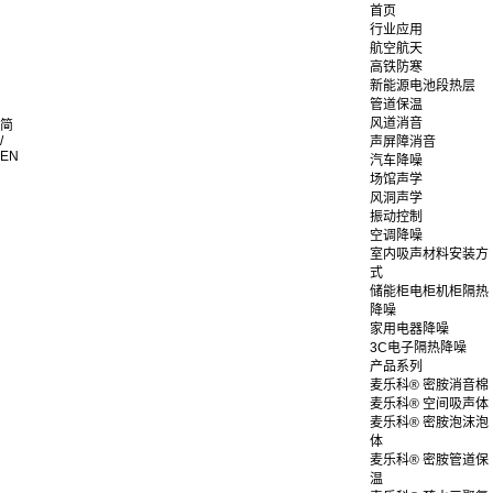
首页
行业应用
航空航天
高铁防寒
新能源电池段热层
管道保温
风道消音
简
/
声屏障消音
EN
汽车降噪
场馆声学
风洞声学
振动控制
空调降噪
室内吸声材料安装方
式
储能柜电柜机柜隔热
降噪
家用电器降噪
3C电子隔热降噪
产品系列
麦乐科® 密胺消音棉
麦乐科® 空间吸声体
麦乐科® 密胺泡沫泡
体
麦乐科® 密胺管道保
温