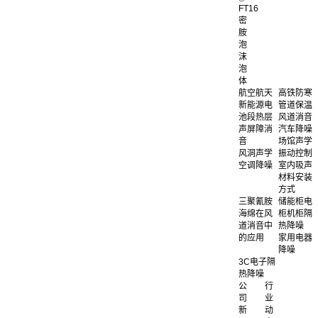
FT16
密
胺
泡
沫
泡
体
航空航天
高铁防寒
新能源电
管道保温
池段热层
风道消音
声屏障消
汽车降噪
音
场馆声学
风洞声学
振动控制
空调降噪
室内吸声
材料安装
方式
三聚氰胺
储能柜电
海绵在风
柜机柜隔
道消音中
热降噪
的应用
家用电器
降噪
3C电子隔
热降噪
公
行
司
业
新
动