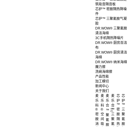
筑吸音隔音板
芯护™ 密胺隔热降噪
件
芯护™ 三聚氰胺气凝
胶
DR.WOW® 三聚氰胺
清洁海绵
3C手机隔热降噪片
DR.WOW® 厨房百洁
布
DR.WOW® 厨房清洁
海绵
DR.WOW® 纳米海绵
魔力擦
洗碗海绵擦
产品性能
加工模切
新闻中心
关于我们
麦
麦
麦
麦
芯
芯
乐
乐
乐
乐
护
护
™
™
科
科
合
合
®
®
™
密
三
™ 三
密
空
三
胺
聚
聚
胺
间
聚
隔
氰
氰
消
吸
氰
热
胺
胺