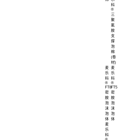
科
®
三
聚
氰
胺
支
撑
泡
棉
(卷
材)
麦
麦
乐
乐
科
科
®
®
FT8
FT5
密
密
胺
胺
泡
泡
沫
沫
泡
泡
体
体
麦
乐
科
®