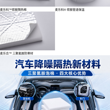
麦乐科™密胺隔热棉
麦乐科®️ 密胺管道保温
麦乐合™ 三聚氰胺防寒材