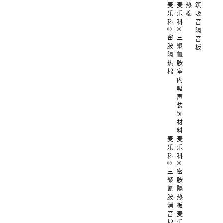
麦
麦
热
筑
乐
乐
棉
吸
科
科
音
®
®
隔
密
三
音
胺
聚
板
隔
氰
热
胺
棉
室
内
吸
声
装
饰
材
料
麦
麦
乐
乐
科
科
®
®
三
密
聚
胺
氰
隔
胺
热
消
板
音
麦
棉
乐