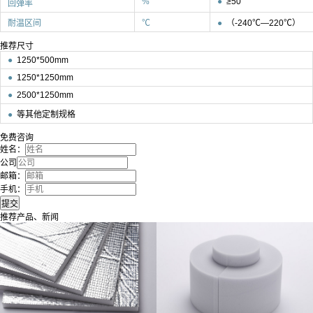
%
●
≥50
回弹率
耐温区间
℃
●
（-240℃—220℃）
推荐尺寸
●
1250*500mm
●
1250*1250mm
●
2500*1250mm
●
等其他定制规格
免费咨询
姓名：
公司
邮箱：
手机：
推荐产品、新闻