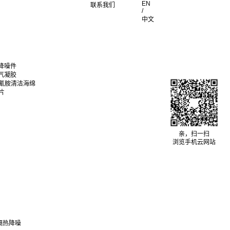
EN
联系我们
/
中文
降噪件
气凝胶
聚氰胺清洁海绵
片
亲，扫一扫
浏览手机云网站
隔热降噪