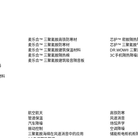
麦乐合™ 三聚氰胺高铁防寒材
芯护™ 密胺隔热
麦乐合™ 三聚氰胺防寒材
芯护™ 三聚氰胺
麦乐合™ 三聚氰胺建筑保温材料
DR.WOW® 三
麦乐合™ 三聚氰胺隔热棉
3C手机隔热降噪
麦乐合™ 三聚氰胺建筑吸音隔音板
料
材料
航空航天
高铁防寒
管道保温
风道消音
汽车降噪
场馆声学
振动控制
空调降噪
三聚氰胺海绵在风道消音中的应用
储能柜电柜机柜