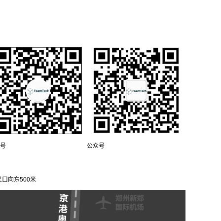
号
公众号
口向东500米