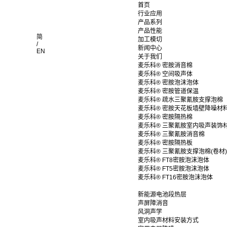
首页
行业应用
产品系列
产品性能
简
加工模切
/
新闻中心
EN
关于我们
麦乐科® 密胺消音棉
麦乐科® 空间吸声体
麦乐科® 密胺泡沫泡体
麦乐科® 密胺管道保温
麦乐科® 疏水三聚氰胺支撑泡棉
麦乐科® 密胺天花板墙壁降噪材
麦乐科® 密胺隔热棉
麦乐科® 三聚氰胺室内吸声装饰
麦乐科® 三聚氰胺消音棉
麦乐科® 密胺隔热板
麦乐科® 三聚氰胺支撑泡棉(卷材)
麦乐科® FT8密胺泡沫泡体
麦乐科® FT5密胺泡沫泡体
麦乐科® FT16密胺泡沫泡体
新能源电池段热层
声屏障消音
风洞声学
室内吸声材料安装方式