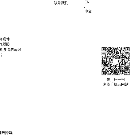
EN
联系我们
/
中文
降噪件
气凝胶
聚氰胺清洁海绵
片
亲，扫一扫
浏览手机云网站
隔热降噪