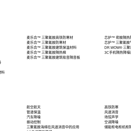
麦乐合™ 三聚氰胺高铁防寒材
芯护™ 密胺隔热
麦乐合™ 三聚氰胺防寒材
芯护™ 三聚氰胺
麦乐合™ 三聚氰胺建筑保温材料
DR.WOW® 三
麦乐合™ 三聚氰胺隔热棉
3C手机隔热降噪
麦乐合™ 三聚氰胺建筑吸音隔音板
料
材料
航空航天
高铁防寒
管道保温
风道消音
汽车降噪
场馆声学
振动控制
空调降噪
三聚氰胺海绵在风道消音中的应用
储能柜电柜机柜