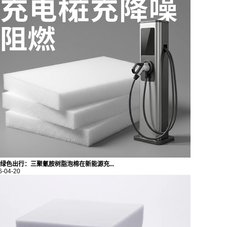
绿色出行：三聚氰胺树脂泡棉在新能源充...
6-04-20