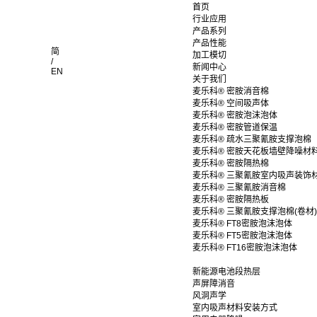
首页
行业应用
产品系列
产品性能
简
加工模切
/
新闻中心
EN
关于我们
麦乐科® 密胺消音棉
麦乐科® 空间吸声体
麦乐科® 密胺泡沫泡体
麦乐科® 密胺管道保温
麦乐科® 疏水三聚氰胺支撑泡棉
麦乐科® 密胺天花板墙壁降噪材
麦乐科® 密胺隔热棉
麦乐科® 三聚氰胺室内吸声装饰
麦乐科® 三聚氰胺消音棉
麦乐科® 密胺隔热板
麦乐科® 三聚氰胺支撑泡棉(卷材)
麦乐科® FT8密胺泡沫泡体
麦乐科® FT5密胺泡沫泡体
麦乐科® FT16密胺泡沫泡体
新能源电池段热层
声屏障消音
风洞声学
室内吸声材料安装方式