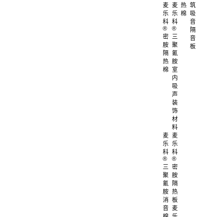
麦
麦
热
筑
乐
乐
棉
吸
科
科
音
®
®
隔
密
三
音
胺
聚
板
隔
氰
热
胺
棉
室
内
吸
声
装
饰
材
料
麦
麦
乐
乐
科
科
®
®
三
密
聚
胺
氰
隔
胺
热
消
板
音
麦
棉
乐