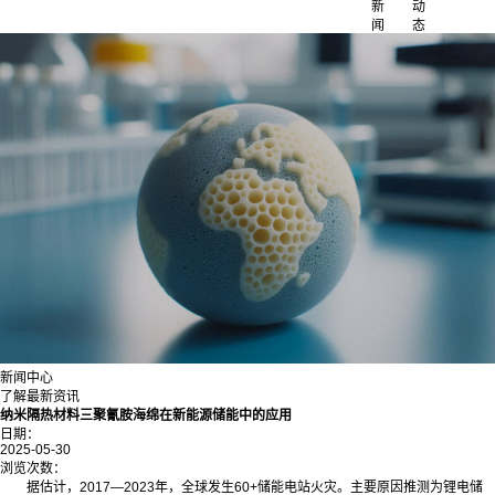
新
动
闻
态
新闻中心
了解最新资讯
纳米隔热材料三聚氰胺海绵在新能源储能中的应用
日期：
2025-05-30
浏览次数：
据估计，2017—2023年，全球发生60+储能电站火灾。主要原因推测为锂电储