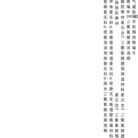
音
声
胺
降
气
高
棉
体
防
噪
凝
铁
麦
麦
寒
件
胶
防
DR.W
3C
乐
乐
材
寒
三
手
科
科
麦
材
®
®
聚
机
乐
密
密
氰
隔
合
胺
胺
™
胺
热
泡
管
三
清
降
沫
道
聚
洁
噪
泡
保
氰
海
片
体
温
胺
绵
麦
麦
建
乐
乐
筑
科
科
保
®
®
温
疏
密
材
水
胺
料
三
天
麦
麦
聚
花
乐
乐
氰
板
合
合
胺
墙
™
™
支
壁
三
三
撑
降
聚
聚
泡
噪
氰
氰
棉
材
胺
胺
料
隔
建