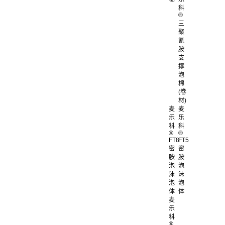
科
®
三
聚
氰
胺
支
撑
泡
棉
(卷
材)
麦
麦
乐
乐
科
科
®
®
FT8
FT5
密
密
胺
胺
泡
泡
沫
沫
泡
泡
体
体
麦
乐
科
®