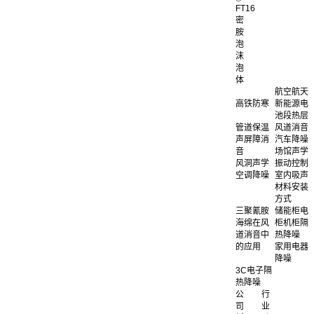
FT16
密
胺
泡
沫
泡
体
航空航天
高铁防寒
新能源电
池段热层
管道保温
风道消音
声屏障消
汽车降噪
音
场馆声学
风洞声学
振动控制
空调降噪
室内吸声
材料安装
方式
三聚氰胺
储能柜电
海绵在风
柜机柜隔
道消音中
热降噪
的应用
家用电器
降噪
3C电子隔
热降噪
公
行
司
业