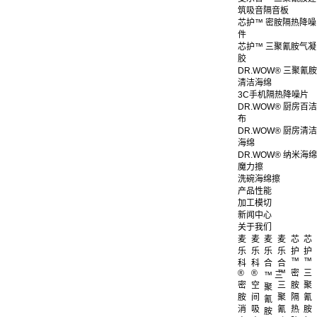
筑吸音隔音板
芯护™ 密胺隔热降噪
件
芯护™ 三聚氰胺气凝
胶
DR.WOW® 三聚氰胺
清洁海绵
3C手机隔热降噪片
DR.WOW® 厨房百洁
布
DR.WOW® 厨房清洁
海绵
DR.WOW® 纳米海绵
魔力擦
洗碗海绵擦
产品性能
加工模切
新闻中心
关于我们
麦
麦
麦
麦
芯
芯
乐
乐
乐
乐
护
护
™
™
科
科
合
合
®
®
™
密
三
™ 三
密
空
三
胺
聚
聚
胺
间
聚
隔
氰
氰
消
吸
氰
热
胺
胺