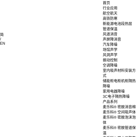
首页
行业应用
航空航天
高铁防寒
新能源电池段热层
管道保温
风道消音
简
/
声屏障消音
EN
汽车降噪
场馆声学
风洞声学
振动控制
空调降噪
室内吸声材料安装方
式
储能柜电柜机柜隔热
降噪
家用电器降噪
3C电子隔热降噪
产品系列
麦乐科® 密胺消音棉
麦乐科® 空间吸声体
麦乐科® 密胺泡沫泡
体
麦乐科® 密胺管道保
温