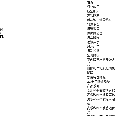
首页
行业应用
航空航天
高铁防寒
新能源电池段热层
管道保温
风道消音
简
/
声屏障消音
EN
汽车降噪
场馆声学
风洞声学
振动控制
空调降噪
室内吸声材料安装方
式
储能柜电柜机柜隔热
降噪
家用电器降噪
3C电子隔热降噪
产品系列
麦乐科® 密胺消音棉
麦乐科® 空间吸声体
麦乐科® 密胺泡沫泡
体
麦乐科® 密胺管道保
温