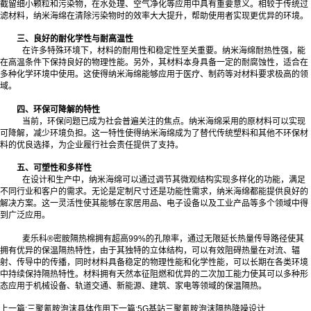
截留细小颗粒和污染物，在水处理、空气净化等应用中具有重要意义。相较于传统过
滤材料，纳米海绵在清除污染物时的效率大大提升，帮助使用者实现更优异的环境。
三、良好的耐化学性与耐高温性
在许多特殊环境下，材料的耐用性和稳定性至关重要。纳米海绵耐热性强，能
在高温条件下保持良好的物理性能。另外，其材料本身具备一定的耐腐蚀性，适合在
多种化学环境中使用。这使得纳米海绵能够应用于医疗、制药等对材料要求极高的领
域。
四、环保可降解的特性
当前，环保问题已成为社会普遍关注的焦点。纳米海绵采用的原材料可以实现
可降解，减少环境负担。这一特性使得纳米海绵成为了替代传统塑料和其他不环保材
料的优良选择，为企业履行社会责任提供了支持。
五、可塑性和多样性
在设计和生产中，纳米海绵可以通过调节其微观结构实现多样化的功能，满足
不同行业和客户的需求。无论是定制尺寸还是功能性需求，纳米海绵都能提供良好的
解决方案。这一灵活性使其能够在家居用品、电子设备以及工业产品等多个领域中得
到广泛应用。‍
麦乐科®密胺隔热棉拥有超高99%的孔隙率，通过无限延长热量传导路径使其
拥有优异的保温隔热特性，由于其独特的立体结构，可以有效阻碍热量在对流、辐
射、传导中的传播，同时材料具备稳定的物理性能和化学性能，可以长期在各类环境
中持续保持隔热特性。材料拥有天然本征阻燃和优异的二次加工能力使其可以多种形
态应用于机械设备、轨道交通、新能源、建筑、家电等领域的保温隔热。
上一篇:
三聚氰胺泡沫具体作用
下一篇:
5G基站三聚氰胺泡沫隔热降噪设计