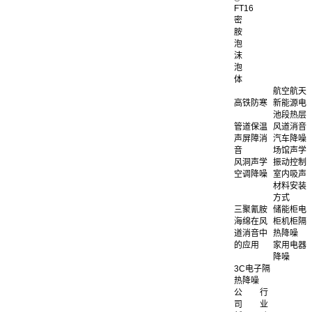
FT16
密
胺
泡
沫
泡
体
航空航天
高铁防寒
新能源电
池段热层
管道保温
风道消音
声屏障消
汽车降噪
音
场馆声学
风洞声学
振动控制
空调降噪
室内吸声
材料安装
方式
三聚氰胺
储能柜电
海绵在风
柜机柜隔
道消音中
热降噪
的应用
家用电器
降噪
3C电子隔
热降噪
公
行
司
业