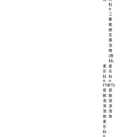
科
®
三
聚
氰
胺
支
撑
泡
棉
(卷
材)
麦
麦
乐
乐
科
科
®
®
FT8
FT5
密
密
胺
胺
泡
泡
沫
沫
泡
泡
体
体
麦
乐
科
®