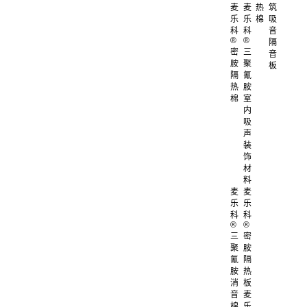
麦
麦
热
筑
乐
乐
棉
吸
科
科
音
®
®
隔
密
三
音
胺
聚
板
隔
氰
热
胺
棉
室
内
吸
声
装
饰
材
料
麦
麦
乐
乐
科
科
®
®
三
密
聚
胺
氰
隔
胺
热
消
板
音
麦
棉
乐