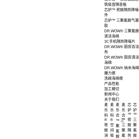
筑吸音隔音板
芯护™ 密胺隔热降噪
件
芯护™ 三聚氰胺气凝
胶
DR.WOW® 三聚氰胺
清洁海绵
3C手机隔热降噪片
DR.WOW® 厨房百洁
布
DR.WOW® 厨房清洁
海绵
DR.WOW® 纳米海绵
魔力擦
洗碗海绵擦
产品性能
加工模切
新闻中心
关于我们
麦
麦
麦
麦
芯
芯
乐
乐
乐
乐
护
护
™
™
科
科
合
合
®
®
™
密
三
™ 三
密
空
三
胺
聚
聚
胺
间
聚
隔
氰
氰
消
吸
氰
热
胺
胺