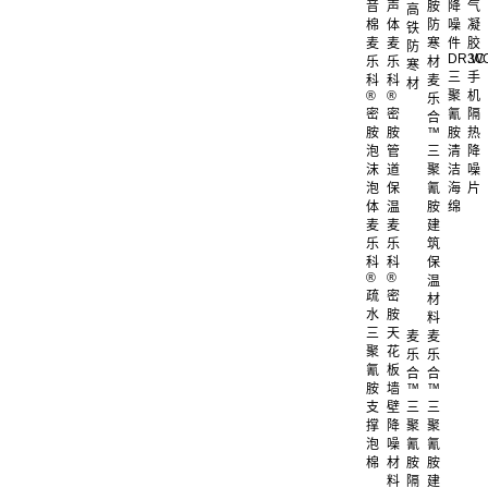
音
声
胺
降
气
高
棉
体
防
噪
凝
铁
麦
麦
寒
件
胶
防
DR.W
3C
乐
乐
材
寒
三
手
科
科
麦
材
®
®
聚
机
乐
密
密
氰
隔
合
胺
胺
™
胺
热
泡
管
三
清
降
沫
道
聚
洁
噪
泡
保
氰
海
片
体
温
胺
绵
麦
麦
建
乐
乐
筑
科
科
保
®
®
温
疏
密
材
水
胺
料
三
天
麦
麦
聚
花
乐
乐
氰
板
合
合
胺
墙
™
™
支
壁
三
三
撑
降
聚
聚
泡
噪
氰
氰
棉
材
胺
胺
料
隔
建