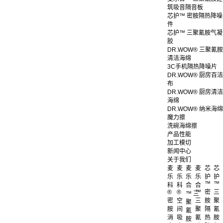
筑吸音隔音板
芯护™ 密胺隔热降噪
件
芯护™ 三聚氰胺气凝
胶
DR.WOW® 三聚氰胺
清洁海绵
3C手机隔热降噪片
DR.WOW® 厨房百洁
布
DR.WOW® 厨房清洁
海绵
DR.WOW® 纳米海绵
魔力擦
洗碗海绵擦
产品性能
加工模切
新闻中心
关于我们
麦
麦
麦
麦
芯
芯
乐
乐
乐
乐
护
护
™
™
科
科
合
合
®
®
™
密
三
™ 三
密
空
三
胺
聚
聚
胺
间
聚
隔
氰
氰
消
吸
氰
热
胺
胺