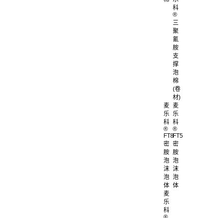
科
®
三
聚
氰
胺
支
撑
泡
棉
(卷
材)
麦
麦
乐
乐
科
科
®
®
FT8
FT5
密
密
胺
胺
泡
泡
沫
沫
泡
泡
体
体
麦
乐
科
®