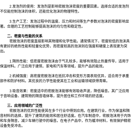
2.发泡剂的使用：发泡剂是影响密胺泡沫密度的重要因素。选择合适的发泡剂
不仅能控制泡沫的体积，还能优化泡沫的物理特性。
3.生产工艺：发泡过程中的温度、压力和时间等生产参数对泡沫的密度影响显
著。合理的工艺控制能够提高泡沫的均匀性和稳定性。
二、密度与性能的关系
密胺泡沫的密度直接影响其物理和化学性能。通常情况下，密度较低的泡沫具
有更好的绝热性能和轻量化优势，而密度较高的泡沫则在强度和硬度上表现更为突
出。
1.隔热性能：低密度密胺泡沫由于气孔较多，能够有效阻止热量传导，适用于
保温材料。广泛应用于建筑、家电和汽车等领域，提升产品的能效。
2.机械强度：高密度密胺泡沫在抵抗冲击和变形方面表现优异，适合用于承重
部件和防护材料。其优良的力学性能使其在工业和运输领域获得青睐。
3.吸音效果：密度适中的密胺泡沫能够有效吸收声波，降低噪音。其广泛应用
于音响设备、建筑物的隔音墙体等，提升居住和工作环境的舒适度。
三、应用领域的广泛性
密胺泡沫的优异性能使其在多个行业中得到应用。在建筑行业，作为保温和隔
音材料的选择，提升了建筑的能效和居住舒适度。在汽车制造中，密胺泡沫用于内饰
和车身隔音，减少车辆行驶中的噪音。在电子产品中，作为缓冲材料，有效保护精密
设备免受冲击。