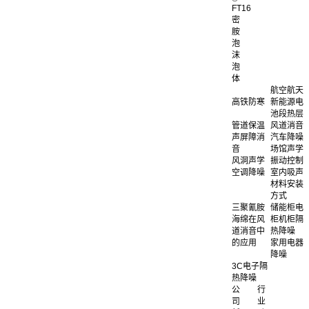
FT16
密
胺
泡
沫
泡
体
航空航天
高铁防寒
新能源电
池段热层
管道保温
风道消音
声屏障消
汽车降噪
音
场馆声学
风洞声学
振动控制
空调降噪
室内吸声
材料安装
方式
三聚氰胺
储能柜电
海绵在风
柜机柜隔
道消音中
热降噪
的应用
家用电器
降噪
3C电子隔
热降噪
公
行
司
业