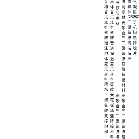
音
声
胺
降
气
高
棉
体
防
噪
凝
铁
麦
麦
寒
件
胶
防
DR.W
3C
乐
乐
材
寒
三
手
科
科
麦
材
®
®
聚
机
乐
密
密
氰
隔
合
胺
胺
™
胺
热
泡
管
三
清
降
沫
道
聚
洁
噪
泡
保
氰
海
片
体
温
胺
绵
麦
麦
建
乐
乐
筑
科
科
保
®
®
温
疏
密
材
水
胺
料
三
天
麦
麦
聚
花
乐
乐
氰
板
合
合
胺
墙
™
™
支
壁
三
三
撑
降
聚
聚
泡
噪
氰
氰
棉
材
胺
胺
料
隔
建