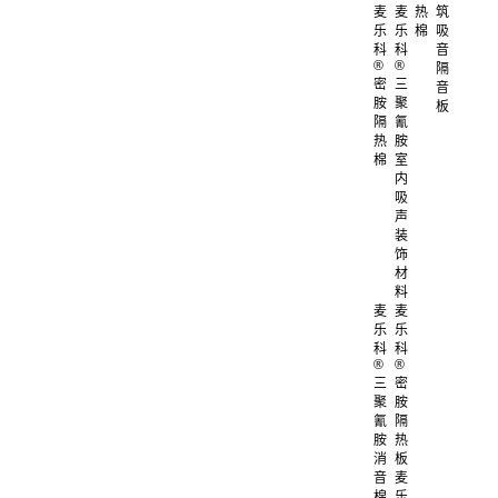
麦
麦
热
筑
乐
乐
棉
吸
科
科
音
®
®
隔
密
三
音
胺
聚
板
隔
氰
热
胺
棉
室
内
吸
声
装
饰
材
料
麦
麦
乐
乐
科
科
®
®
三
密
聚
胺
氰
隔
胺
热
消
板
音
麦
棉
乐