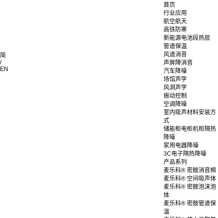
首页
行业应用
航空航天
高铁防寒
新能源电池段热层
管道保温
风道消音
简
/
声屏障消音
EN
汽车降噪
场馆声学
风洞声学
振动控制
空调降噪
室内吸声材料安装方
式
储能柜电柜机柜隔热
降噪
家用电器降噪
3C电子隔热降噪
产品系列
麦乐科® 密胺消音棉
麦乐科® 空间吸声体
麦乐科® 密胺泡沫泡
体
麦乐科® 密胺管道保
温