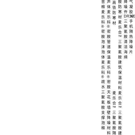
音
声
胺
降
气
高
棉
体
防
噪
凝
铁
麦
麦
寒
件
胶
防
DR.W
3C
乐
乐
材
寒
三
手
科
科
麦
材
®
®
聚
机
乐
密
密
氰
隔
合
胺
胺
™
胺
热
泡
管
三
清
降
沫
道
聚
洁
噪
泡
保
氰
海
片
体
温
胺
绵
麦
麦
建
乐
乐
筑
科
科
保
®
®
温
疏
密
材
水
胺
料
三
天
麦
麦
聚
花
乐
乐
氰
板
合
合
胺
墙
™
™
支
壁
三
三
撑
降
聚
聚
泡
噪
氰
氰
棉
材
胺
胺
料
隔
建