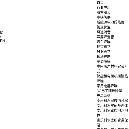
首页
行业应用
航空航天
高铁防寒
新能源电池段热层
管道保温
风道消音
简
/
声屏障消音
EN
汽车降噪
场馆声学
风洞声学
振动控制
空调降噪
室内吸声材料安装方
式
储能柜电柜机柜隔热
降噪
家用电器降噪
3C电子隔热降噪
产品系列
麦乐科® 密胺消音棉
麦乐科® 空间吸声体
麦乐科® 密胺泡沫泡
体
麦乐科® 密胺管道保
温