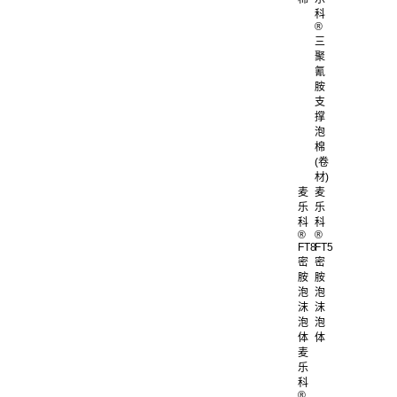
科
®
三
聚
氰
胺
支
撑
泡
棉
(卷
材)
麦
麦
乐
乐
科
科
®
®
FT8
FT5
密
密
胺
胺
泡
泡
沫
沫
泡
泡
体
体
麦
乐
科
®