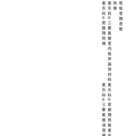
麦
麦
热
筑
乐
乐
棉
吸
科
科
音
®
®
隔
密
三
音
胺
聚
板
隔
氰
热
胺
棉
室
内
吸
声
装
饰
材
料
麦
麦
乐
乐
科
科
®
®
三
密
聚
胺
氰
隔
胺
热
消
板
音
麦
棉
乐