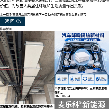
人们对环保和性能要求的提升，三聚氰胺泡沫将继续发挥其独特
价值，为改善人类居住环境和生活质量作出贡献。‍
上一篇:
耐高温汽车消音隔热棉
下一篇:
防火消音棉在高铁车厢的隔音
推荐新闻
声学性能与安全防护并举：三聚氰胺泡棉
在新...
2026-06-24
三聚氰胺泡棉：赋能高端酒店静音与安全