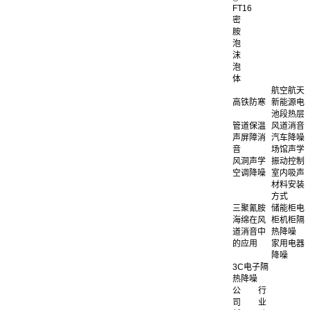
FT16
密
胺
泡
沫
泡
体
航空航天
高铁防寒
新能源电
池段热层
管道保温
风道消音
声屏障消
汽车降噪
音
场馆声学
风洞声学
振动控制
空调降噪
室内吸声
材料安装
方式
三聚氰胺
储能柜电
海绵在风
柜机柜隔
道消音中
热降噪
的应用
家用电器
降噪
3C电子隔
热降噪
公
行
司
业