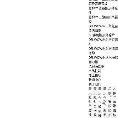
筑吸音隔音板
芯护™ 密胺隔热降噪
件
芯护™ 三聚氰胺气凝
胶
DR.WOW® 三聚氰胺
清洁海绵
3C手机隔热降噪片
DR.WOW® 厨房百洁
布
DR.WOW® 厨房清洁
海绵
DR.WOW® 纳米海绵
魔力擦
洗碗海绵擦
产品性能
加工模切
新闻中心
关于我们
麦
麦
麦
麦
芯
芯
乐
乐
乐
乐
护
护
™
™
科
科
合
合
®
®
™
密
三
™ 三
密
空
三
胺
聚
聚
胺
间
聚
隔
氰
氰
消
吸
氰
热
胺
胺