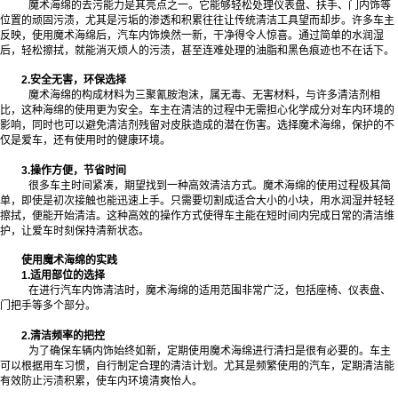
魔术海绵的去污能力是其亮点之一。它能够轻松处理仪表盘、扶手、门内饰等
位置的顽固污渍，尤其是污垢的渗透和积累往往让传统清洁工具望而却步。许多车主
反映，使用魔术海绵后，汽车内饰焕然一新，干净得令人惊喜。通过简单的水润湿
后，轻松擦拭，就能消灭烦人的污渍，甚至连难处理的油脂和黑色痕迹也不在话下。
2.安全无害，环保选择
魔术海绵的构成材料为三聚氰胺泡沫，属无毒、无害材料，与许多清洁剂相
比，这种海绵的使用更为安全。车主在清洁的过程中无需担心化学成分对车内环境的
影响，同时也可以避免清洁剂残留对皮肤造成的潜在伤害。选择魔术海绵，保护的不
仅是爱车，还有使用时的健康环境。
3.操作方便，节省时间
很多车主时间紧凑，期望找到一种高效清洁方式。魔术海绵的使用过程极其简
单，即使是初次接触也能迅速上手。只需要切割成适合大小的小块，用水润湿并轻轻
擦拭，便能开始清洁。这种高效的操作方式使得车主能在短时间内完成日常的清洁维
护，让爱车时刻保持清新状态。
使用魔术海绵的实践
1.适用部位的选择
在进行汽车内饰清洁时，魔术海绵的适用范围非常广泛，包括座椅、仪表盘、
门把手等多个部分。
2.清洁频率的把控
为了确保车辆内饰始终如新，定期使用魔术海绵进行清扫是很有必要的。车主
可以根据用车习惯，自行制定合理的清洁计划。尤其是频繁使用的汽车，定期清洁能
有效防止污渍积累，使车内环境清爽怡人。