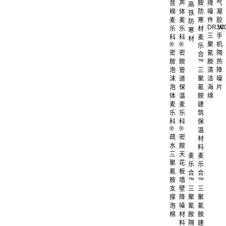
音
声
胺
降
气
高
棉
体
防
噪
凝
铁
麦
麦
寒
件
胶
防
DR.W
3C
乐
乐
材
寒
三
手
科
科
麦
材
®
®
聚
机
乐
密
密
氰
隔
合
胺
胺
™
胺
热
泡
管
三
清
降
沫
道
聚
洁
噪
泡
保
氰
海
片
体
温
胺
绵
麦
麦
建
乐
乐
筑
科
科
保
®
®
温
疏
密
材
水
胺
料
三
天
麦
麦
聚
花
乐
乐
氰
板
合
合
胺
墙
™
™
支
壁
三
三
撑
降
聚
聚
泡
噪
氰
氰
棉
材
胺
胺
料
隔
建