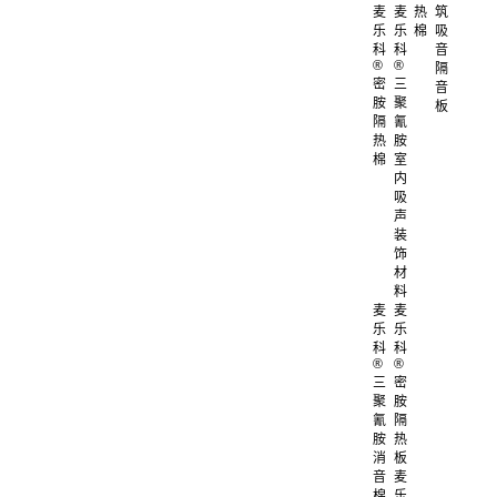
麦
麦
热
筑
乐
乐
棉
吸
科
科
音
®
®
隔
密
三
音
胺
聚
板
隔
氰
热
胺
棉
室
内
吸
声
装
饰
材
料
麦
麦
乐
乐
科
科
®
®
三
密
聚
胺
氰
隔
胺
热
消
板
音
麦
棉
乐