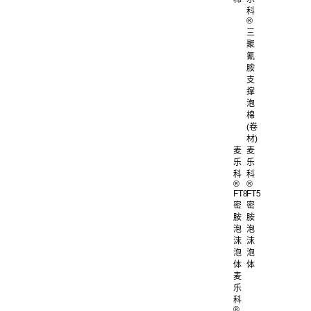
科
®
三
聚
氰
胺
支
撑
泡
棉
(卷
材)
麦
麦
乐
乐
科
科
®
®
FT8
FT5
密
密
胺
胺
泡
泡
沫
沫
泡
泡
体
体
麦
乐
科
®