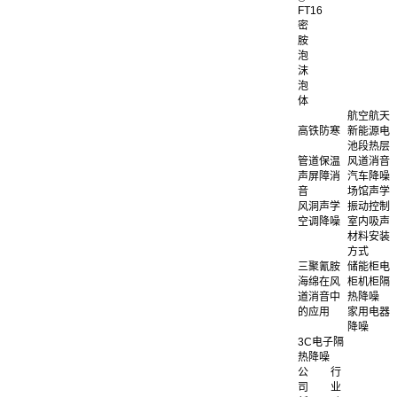
FT16
密
胺
泡
沫
泡
体
航空航天
高铁防寒
新能源电
池段热层
管道保温
风道消音
声屏障消
汽车降噪
音
场馆声学
风洞声学
振动控制
空调降噪
室内吸声
材料安装
方式
三聚氰胺
储能柜电
海绵在风
柜机柜隔
道消音中
热降噪
的应用
家用电器
降噪
3C电子隔
热降噪
公
行
司
业