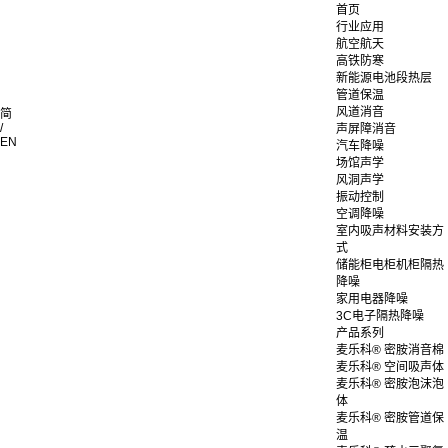
首页
行业应用
航空航天
高铁防寒
新能源电池段热层
管道保温
风道消音
简
/
声屏障消音
EN
汽车降噪
场馆声学
风洞声学
振动控制
空调降噪
室内吸声材料安装方
式
储能柜电柜机柜隔热
降噪
家用电器降噪
3C电子隔热降噪
产品系列
麦乐科® 密胺消音棉
麦乐科® 空间吸声体
麦乐科® 密胺泡沫泡
体
麦乐科® 密胺管道保
温