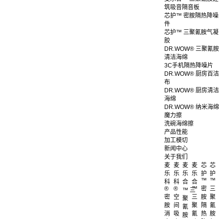
筑吸音隔音板
芯护™ 密胺隔热降噪
件
芯护™ 三聚氰胺气凝
胶
DR.WOW® 三聚氰胺
清洁海绵
3C手机隔热降噪片
DR.WOW® 厨房百洁
布
DR.WOW® 厨房清洁
海绵
DR.WOW® 纳米海绵
魔力擦
洗碗海绵擦
产品性能
加工模切
新闻中心
关于我们
麦
麦
麦
麦
芯
芯
乐
乐
乐
乐
护
护
™
™
科
科
合
合
®
®
™
密
三
™ 三
密
空
三
胺
聚
聚
胺
间
聚
隔
氰
氰
消
吸
氰
热
胺
胺