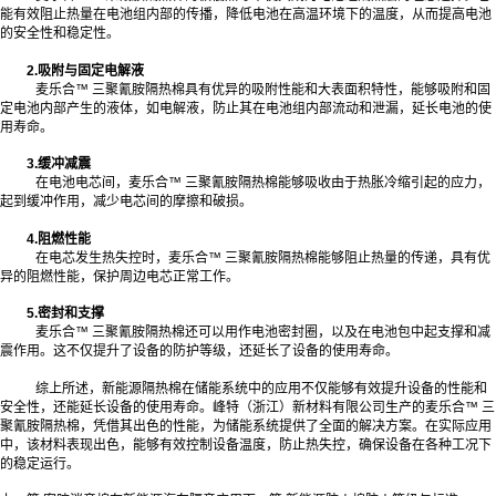
能有效阻止热量在电池组内部的传播，降低电池在高温环境下的温度，从而提高电池
的安全性和稳定性。
2.吸附与固定电解液
麦乐合™ 三聚氰胺隔热棉具有优异的吸附性能和大表面积特性，能够吸附和固
定电池内部产生的液体，如电解液，防止其在电池组内部流动和泄漏，延长电池的使
用寿命。
3.缓冲减震
在电池电芯间，麦乐合™ 三聚氰胺隔热棉能够吸收由于热胀冷缩引起的应力，
起到缓冲作用，减少电芯间的摩擦和破损。
4.阻燃性能
在电芯发生热失控时，麦乐合™ 三聚氰胺隔热棉能够阻止热量的传递，具有优
异的阻燃性能，保护周边电芯正常工作。
5.密封和支撑
麦乐合™ 三聚氰胺隔热棉还可以用作电池密封圈，以及在电池包中起支撑和减
震作用。这不仅提升了设备的防护等级，还延长了设备的使用寿命。
综上所述，新能源隔热棉在储能系统中的应用不仅能够有效提升设备的性能和
安全性，还能延长设备的使用寿命。峰特（浙江）新材料有限公司生产的麦乐合™ 三
聚氰胺隔热棉，凭借其出色的性能，为储能系统提供了全面的解决方案。在实际应用
中，该材料表现出色，能够有效控制设备温度，防止热失控，确保设备在各种工况下
的稳定运行。