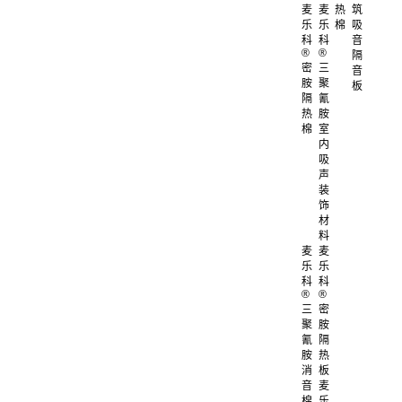
麦
麦
热
筑
乐
乐
棉
吸
科
科
音
®
®
隔
密
三
音
胺
聚
板
隔
氰
热
胺
棉
室
内
吸
声
装
饰
材
料
麦
麦
乐
乐
科
科
®
®
三
密
聚
胺
氰
隔
胺
热
消
板
音
麦
棉
乐