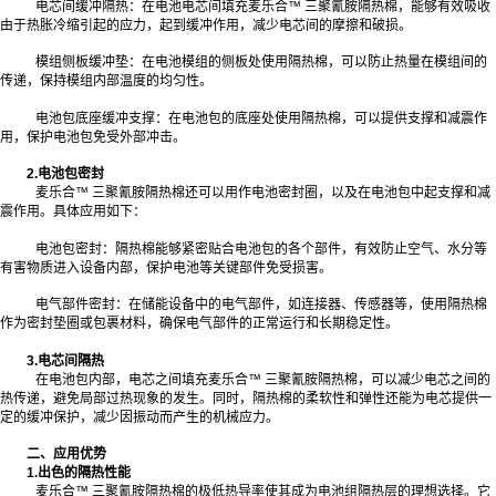
电芯间缓冲隔热：在电池电芯间填充麦乐合™ 三聚氰胺隔热棉，能够有效吸收
由于热胀冷缩引起的应力，起到缓冲作用，减少电芯间的摩擦和破损。
模组侧板缓冲垫：在电池模组的侧板处使用隔热棉，可以防止热量在模组间的
传递，保持模组内部温度的均匀性。
电池包底座缓冲支撑：在电池包的底座处使用隔热棉，可以提供支撑和减震作
用，保护电池包免受外部冲击。
2.电池包密封
麦乐合™ 三聚氰胺隔热棉还可以用作电池密封圈，以及在电池包中起支撑和减
震作用。具体应用如下：
电池包密封：隔热棉能够紧密贴合电池包的各个部件，有效防止空气、水分等
有害物质进入设备内部，保护电池等关键部件免受损害。
电气部件密封：在储能设备中的电气部件，如连接器、传感器等，使用隔热棉
作为密封垫圈或包裹材料，确保电气部件的正常运行和长期稳定性。
3.电芯间隔热
在电池包内部，电芯之间填充麦乐合™ 三聚氰胺隔热棉，可以减少电芯之间的
热传递，避免局部过热现象的发生。同时，隔热棉的柔软性和弹性还能为电芯提供一
定的缓冲保护，减少因振动而产生的机械应力。
二、应用优势
1.出色的隔热性能
麦乐合™ 三聚氰胺隔热棉的极低热导率使其成为电池组隔热层的理想选择。它