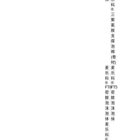
科
®
三
聚
氰
胺
支
撑
泡
棉
(卷
材)
麦
麦
乐
乐
科
科
®
®
FT8
FT5
密
密
胺
胺
泡
泡
沫
沫
泡
泡
体
体
麦
乐
科
®