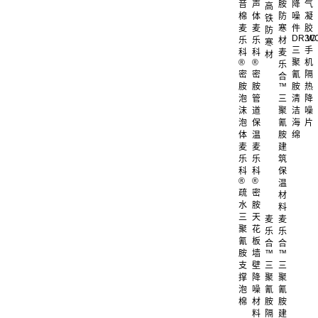
音
声
胺
降
气
高
棉
体
防
噪
凝
铁
麦
麦
寒
件
胶
防
DR.W
3C
乐
乐
材
寒
三
手
科
科
麦
材
®
®
聚
机
乐
密
密
氰
隔
合
胺
胺
™
胺
热
泡
管
三
清
降
沫
道
聚
洁
噪
泡
保
氰
海
片
体
温
胺
绵
麦
麦
建
乐
乐
筑
科
科
保
®
®
温
疏
密
材
水
胺
料
三
天
麦
麦
聚
花
乐
乐
氰
板
合
合
胺
墙
™
™
支
壁
三
三
撑
降
聚
聚
泡
噪
氰
氰
棉
材
胺
胺
料
隔
建