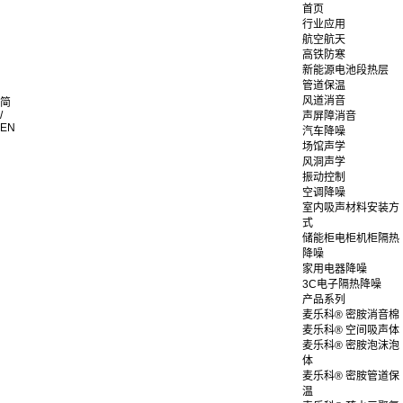
首页
行业应用
航空航天
高铁防寒
新能源电池段热层
管道保温
风道消音
简
/
声屏障消音
EN
汽车降噪
场馆声学
风洞声学
振动控制
空调降噪
室内吸声材料安装方
式
储能柜电柜机柜隔热
降噪
家用电器降噪
3C电子隔热降噪
产品系列
麦乐科® 密胺消音棉
麦乐科® 空间吸声体
麦乐科® 密胺泡沫泡
体
麦乐科® 密胺管道保
温