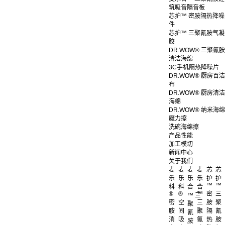
筑吸音隔音板
芯护™ 密胺隔热降噪
件
芯护™ 三聚氰胺气凝
胶
DR.WOW® 三聚氰胺
清洁海绵
3C手机隔热降噪片
DR.WOW® 厨房百洁
布
DR.WOW® 厨房清洁
海绵
DR.WOW® 纳米海绵
魔力擦
洗碗海绵擦
产品性能
加工模切
新闻中心
关于我们
麦
麦
麦
麦
芯
芯
乐
乐
乐
乐
护
护
™
™
科
科
合
合
®
®
™
密
三
™ 三
密
空
三
胺
聚
聚
胺
间
聚
隔
氰
氰
消
吸
氰
热
胺
胺