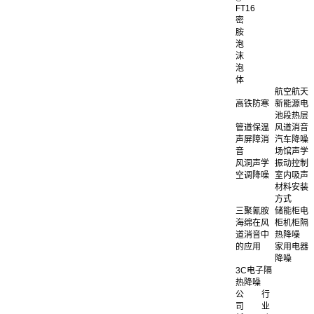
FT16
密
胺
泡
沫
泡
体
航空航天
高铁防寒
新能源电
池段热层
管道保温
风道消音
声屏障消
汽车降噪
音
场馆声学
风洞声学
振动控制
空调降噪
室内吸声
材料安装
方式
三聚氰胺
储能柜电
海绵在风
柜机柜隔
道消音中
热降噪
的应用
家用电器
降噪
3C电子隔
热降噪
公
行
司
业