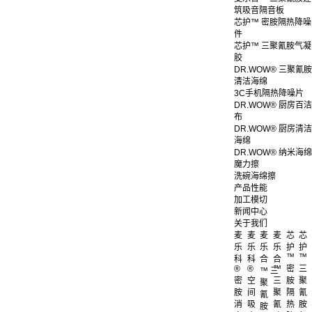
筑吸音隔音板
芯护™ 密胺隔热降噪
件
芯护™ 三聚氰胺气凝
胶
DR.WOW® 三聚氰胺
清洁海绵
3C手机隔热降噪片
DR.WOW® 厨房百洁
布
DR.WOW® 厨房清洁
海绵
DR.WOW® 纳米海绵
魔力擦
洗碗海绵擦
产品性能
加工模切
新闻中心
关于我们
麦
麦
麦
麦
芯
芯
乐
乐
乐
乐
护
护
™
™
科
科
合
合
®
®
™
密
三
™ 三
密
空
三
胺
聚
聚
胺
间
聚
隔
氰
氰
消
吸
氰
热
胺
胺