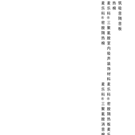
麦
麦
热
筑
乐
乐
棉
吸
科
科
音
®
®
隔
密
三
音
胺
聚
板
隔
氰
热
胺
棉
室
内
吸
声
装
饰
材
料
麦
麦
乐
乐
科
科
®
®
三
密
聚
胺
氰
隔
胺
热
消
板
音
麦
棉
乐