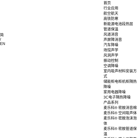
首页
行业应用
航空航天
高铁防寒
新能源电池段热层
管道保温
风道消音
简
/
声屏障消音
EN
汽车降噪
场馆声学
风洞声学
振动控制
空调降噪
室内吸声材料安装方
式
储能柜电柜机柜隔热
降噪
家用电器降噪
3C电子隔热降噪
产品系列
麦乐科® 密胺消音棉
麦乐科® 空间吸声体
麦乐科® 密胺泡沫泡
体
麦乐科® 密胺管道保
温