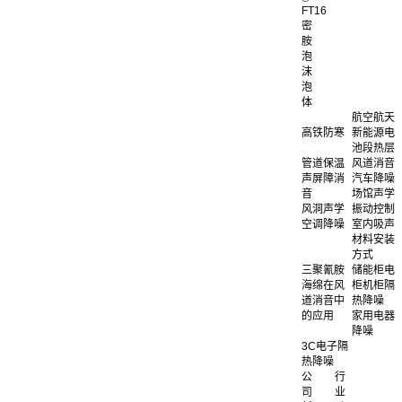
FT16
密
胺
泡
沫
泡
体
航空航天
高铁防寒
新能源电
池段热层
管道保温
风道消音
声屏障消
汽车降噪
音
场馆声学
风洞声学
振动控制
空调降噪
室内吸声
材料安装
方式
三聚氰胺
储能柜电
海绵在风
柜机柜隔
道消音中
热降噪
的应用
家用电器
降噪
3C电子隔
热降噪
公
行
司
业