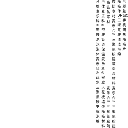
音
声
胺
降
气
高
棉
体
防
噪
凝
铁
麦
麦
寒
件
胶
防
DR.W
3C
乐
乐
材
寒
三
手
科
科
麦
材
®
®
聚
机
乐
密
密
氰
隔
合
胺
胺
™
胺
热
泡
管
三
清
降
沫
道
聚
洁
噪
泡
保
氰
海
片
体
温
胺
绵
麦
麦
建
乐
乐
筑
科
科
保
®
®
温
疏
密
材
水
胺
料
三
天
麦
麦
聚
花
乐
乐
氰
板
合
合
胺
墙
™
™
支
壁
三
三
撑
降
聚
聚
泡
噪
氰
氰
棉
材
胺
胺
料
隔
建