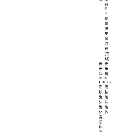
科
®
三
聚
氰
胺
支
撑
泡
棉
(卷
材)
麦
麦
乐
乐
科
科
®
®
FT8
FT5
密
密
胺
胺
泡
泡
沫
沫
泡
泡
体
体
麦
乐
科
®