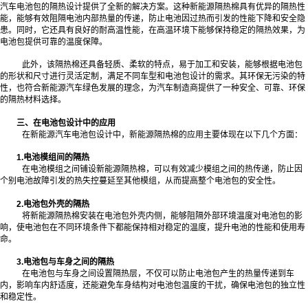
汽车电池包的隔热设计提供了全新的解决方案。这种新能源隔热棉具有优异的隔热性
能，能够有效阻隔电池内部热量的传递，防止电池因过热而引发的性能下降和安全隐
患。同时，它还具有良好的耐高温性能，在高温环境下能够保持稳定的隔热效果，为
电池包提供可靠的温度保障。
此外，该隔热棉还具备轻质、柔软的特点，易于加工和安装，能够根据电池包
的形状和尺寸进行灵活定制，满足不同车型和电池包设计的需求。其环保无污染的特
性，也符合新能源汽车绿色发展的理念，为汽车制造商提供了一种安全、可靠、环保
的隔热材料选择。
三、在电池包设计中的应用
在新能源汽车电池包设计中，新能源隔热棉的应用主要体现在以下几个方面：
1.电池模组间的隔热
在电池模组之间铺设新能源隔热棉，可以有效减少模组之间的热传递，防止因
个别电池故障引发的热失控蔓延至其他模组，从而提高整个电池包的安全性。
2.电池包外壳的隔热
将新能源隔热棉安装在电池包外壳内侧，能够阻隔外部环境温度对电池包的影
响，使电池包在不同环境条件下都能保持相对稳定的温度，提升电池的性能和使用寿
命。
3.电池包与车身之间的隔热
在电池包与车身之间设置隔热层，不仅可以防止电池包产生的热量传递到车
内，影响车内舒适度，还能避免车身结构对电池包温度的干扰，确保电池包的独立性
和稳定性。