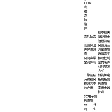
FT16
密
胺
泡
沫
泡
体
航空航天
高铁防寒
新能源电
池段热层
管道保温
风道消音
声屏障消
汽车降噪
音
场馆声学
风洞声学
振动控制
空调降噪
室内吸声
材料安装
方式
三聚氰胺
储能柜电
海绵在风
柜机柜隔
道消音中
热降噪
的应用
家用电器
降噪
3C电子隔
热降噪
公
行
司
业