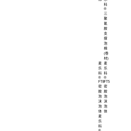
科
®
三
聚
氰
胺
支
撑
泡
棉
(卷
材)
麦
麦
乐
乐
科
科
®
®
FT8
FT5
密
密
胺
胺
泡
泡
沫
沫
泡
泡
体
体
麦
乐
科
®