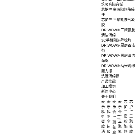
筑吸音隔音板
芯护™ 密胺隔热降噪
件
芯护™ 三聚氰胺气凝
胶
DR.WOW® 三聚氰胺
清洁海绵
3C手机隔热降噪片
DR.WOW® 厨房百洁
布
DR.WOW® 厨房清洁
海绵
DR.WOW® 纳米海绵
魔力擦
洗碗海绵擦
产品性能
加工模切
新闻中心
关于我们
麦
麦
麦
麦
芯
芯
乐
乐
乐
乐
护
护
™
™
科
科
合
合
®
®
™
密
三
™ 三
密
空
三
胺
聚
聚
胺
间
聚
隔
氰
氰
消
吸
氰
热
胺
胺