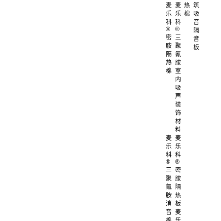
麦
麦
热
筑
乐
乐
棉
吸
科
科
音
®
®
隔
密
三
音
胺
聚
板
隔
氰
热
胺
棉
室
内
吸
声
装
饰
材
料
麦
麦
乐
乐
科
科
®
®
三
密
聚
胺
氰
隔
胺
热
消
板
音
麦
棉
乐