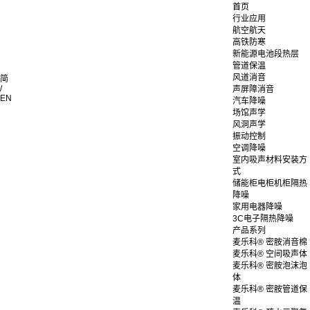
首页
行业应用
航空航天
高铁防寒
新能源电池段热层
管道保温
风道消音
简
/
声屏障消音
EN
汽车降噪
场馆声学
风洞声学
振动控制
空调降噪
室内吸声材料安装方
式
储能柜电柜机柜隔热
降噪
家用电器降噪
3C电子隔热降噪
产品系列
麦乐科® 密胺消音棉
麦乐科® 空间吸声体
麦乐科® 密胺泡沫泡
体
麦乐科® 密胺管道保
温