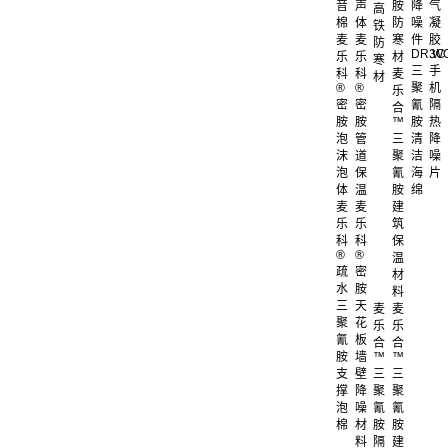
音
声
胺
降
气
高
棉
体
防
噪
凝
铁
麦
麦
寒
件
胶
防
DR.W
3C
乐
乐
材
寒
三
手
科
科
麦
材
®
®
聚
机
乐
密
密
氰
隔
合
胺
胺
™
胺
热
泡
管
三
清
降
沫
道
聚
洁
噪
泡
保
氰
海
片
体
温
胺
绵
麦
麦
建
乐
乐
筑
科
科
保
®
®
温
疏
密
材
水
胺
料
三
天
麦
麦
聚
花
乐
乐
氰
板
合
合
胺
墙
™
™
支
壁
三
三
撑
降
聚
聚
泡
噪
氰
氰
棉
材
胺
胺
料
隔
建